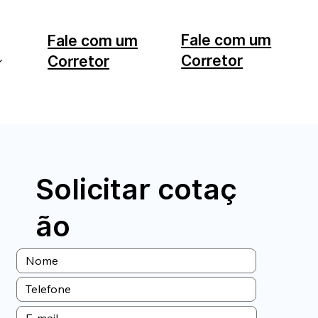
Fale com um
Fale com um
Corretor
Corretor
11 99553-7374
12 99740-6958
Solicitar cotaç
ão