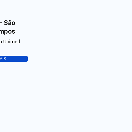
- São
ampos
a Unimed
AIS