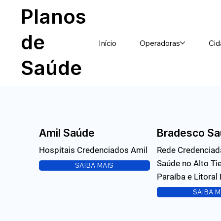
Planos
de
Início
Operadoras
Cid
Saúde
Amil Saúde
Bradesco Sa
Hospitais Credenciados Amil
Rede Credenciad
Saúde no Alto Tie
SAIBA MAIS
Paraíba e Litoral
SAIBA M