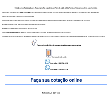
Cuidado certo e flexibilidade para oferecer a melhor experiência em Plano de saúde da
S
ão Francisco Vida com excelente custo-benefício.
Planos feitos sob medida para
Você
, sua
família
ou para pequenas e médias empresas com CNPJ a partir de 02 até 199 vidas, entre funcionários e seus dependentes;
Planos com coberturas, condições e preços exclusivos;
Equipe especialista e dedicada no processo de contratação e implantação do plano de saúde e serviço de pós venda para sua empresa/RH sem custo;
Benefício que ajuda a reter talentos e manter os colaboradores motivados;
Atendimento e implantação rápido e prático, Sem burocracia;
Tem transparência e confiança.
Ajudamos Você ou sua empresa a contratar um plano de saúde, de forma consciente.;
Explicamos as regras do mercado, os detalhes de cada plano de saúde e como funciona o reajuste. Tudo de forma transparente, para você não ter surpresas no seu orçamento.
Faça uma Cotação Online do seu plano de saúde e veja os preços na hora.
Comprar plano de saúde
Cote Online - 12 9.9740-6958
Cote Online - 11 9.9553-7374
Faça sua cotação online
Fale com um Corretor
12 99740-6958