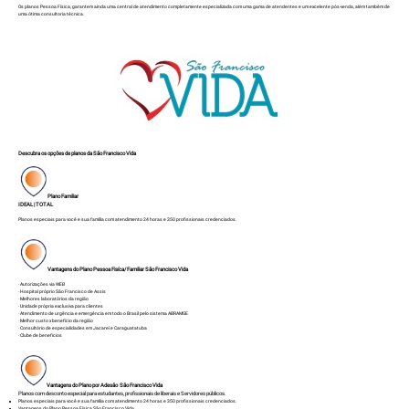
Os planos Pessoa Física, garantem ainda uma central de atendimento completamente especializada com uma gama de atendentes e um excelente pós-venda, além também de
uma ótima consultoria técnica.
Descubra os opções de planos da São Francisco Vida
Plano Familiar
IDEAL | TOTAL
Planos especiais para você e sua família com atendimento 24 horas e 350 profissionais credenciados.
Vantagens do Plano Pessoa Fisíca/ Familiar São Francisco Vida
· Autorizações via WEB
· Hospital próprio São Francisco de Assis
· Melhores laboratórios da região
· Unidade própria exclusiva para clientes
· Atendimento de urgência e emergência em todo o Brasil pelo sistema ABRAMGE
· Melhor custo x benefício da região
· Consultório de especialidades em Jacareí e Caraguatatuba
· Clube de benefícios
Vantagens do Plano por Adesão São Francisco Vida
Planos com desconto especial para estudantes, profissionais de liberais e Servidores públicos.
Planos especiais para você e sua família com atendimento 24 horas e 350 profissionais credenciados.
Vantagens do Plano Pessoa Física São Francisco Vida