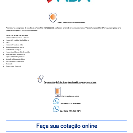
Rede Credenciada São Francisco Vida
Além de uma rede própria de excelência o Plano
São Francisco Vida
conta com uma rede-credenciada em todo Vale do Paraíba e Litoral Norte para propiciar uma
cobertura completa a todos os beneficiários.
Destaque da rede credenciada:
Hospital São Francisco - Jacareí
Hospital Antoninho Rocha Marmo
GACC
Hospital Francisca Júlia
Santa Casa de Guararema
Stella Maris - Caraguá
Hospital de Clínicas São Sebastião
Sabin Medicina Diagnóstica
Cipax Medicina Diagnóstica
Unidade Médica de Análises
Plani Diagnóstico Médicos
Tomovale
Tomocenter Caraguá
Faça uma Cotação Online do seu plano de saúde e veja os preços na hora.
Comprar plano de saúde
Cote Online - 12 9.9740-6958
Cote Online - 11 9.9553-7374
Faça sua cotação online