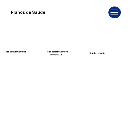
Planos de Saúde
Fale com um Corretor
Fale com um Corretor
Solicite cotação
12 99740-6958
11 99553-7374