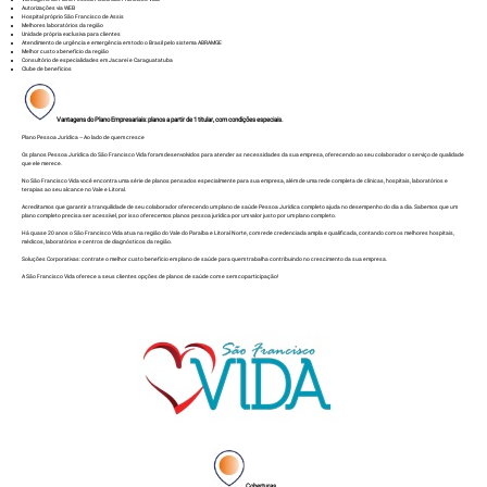
Autorizações via WEB
Hospital próprio São Francisco de Assis
Melhores laboratórios da região
Unidade própria exclusiva para clientes
Atendimento de urgência e emergência em todo o Brasil pelo sistema ABRAMGE
Melhor custo x benefício da região
Consultório de especialidades em Jacareí e Caraguatatuba
Clube de benefícios
Vantagens do Plano Empresariais: planos a partir de 1 titular, com condições especiais.
Plano Pessoa Jurídica – Ao lado de quem cresce
Os planos Pessoa Jurídica do São Francisco Vida foram desenvolvidos para atender as necessidades da sua empresa, oferecendo ao seu colaborador o serviço de qualidade
que ele merece.
No São Francisco Vida você encontra uma série de planos pensados especialmente para sua empresa, além de uma rede completa de clínicas, hospitais, laboratórios e
terapias ao seu alcance no Vale e Litoral.
Acreditamos que garantir a tranquilidade de seu colaborador oferecendo um plano de saúde Pessoa Jurídica completo ajuda no desempenho do dia a dia. Sabemos que um
plano completo precisa ser acessível, por isso oferecemos planos pessoa jurídica por um valor justo por um plano completo.
Há quase 20 anos o São Francisco Vida atua na região do Vale do Paraíba e Litoral Norte, com rede credenciada ampla e qualificada, contando com os melhores hospitais,
médicos, laboratórios e centros de diagnósticos da região.
Soluções Corporativas: contrate o melhor custo benefício em plano de saúde para quem trabalha contribuindo no crescimento da sua empresa.
A São Francisco Vida oferece a seus clientes opções de planos de saúde com e sem coparticipação!
Coberturas