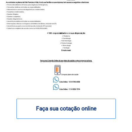
Ao contratar os planos da São Francisco Vida, Você, sua família ou sua empresa, tem acesso a seguintes coberturas:
✓ Pronto Atendimento 24 horas para Urgência e Emergência;
✓ Consultas médicas em todas as especialidades;
✓ laboratórios e centros de diagnósticos credenciados;
✓ hospitais credenciados;
✓ Exames Simples;
✓ Exames complexos;
✓ Exames diagnósticos;
✓ Assistência médica em todas as especialidades;
✓ Internações clínicas e cirúrgicas sem limites de diárias, inclusive em UTI;
✓ Assistência ao parto e ao recém-nascido, incluindo UTI neonatal;
✓ Cobertura completa de acordo com a Lei 9.656/98 da ANS;
+100
especialidades à sua disposição
✓
Pediatria
✓
Cardiologia
✓
Dermatologia
✓
Endocrinologia
✓
Ginecologia
✓
Urologia
E muito mais!
Faça uma Cotação Online do seu plano de saúde e veja os preços na hora.
Comprar plano de saúde
Cote Online - 12 9.9740-6958
Cote Online - 11 9.9553-7374
Faça sua cotação online