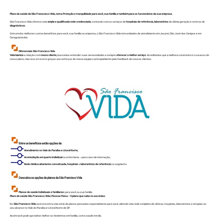
Plano de saúde da São Franscisco Vida, tem a Proteção e tranquilidade para você, sua família e também para os funcionários da sua empresa.
São Francisco Vida oferece uma
ampla e qualificada rede credenciada
, contando com os serviços de
hospitais de referência, laboratórios
de última geração e centros de
diagnósticos.
Com um dos melhores custos-benefícios para você, sua família ou empresa, o São Francisco Vida tem unidades de atendimento em Jacareí, São José dos Campos e em
Caraguatatuba.
Diferenciais São Francisco Vida
Valorizamos
a relação com
nosso cliente,
buscamos entender suas necessidades e sempre
oferecer o melhor serviço
. Acreditamos que a melhora constante é o sucesso do
nosso plano, mas isso só ocorre graças aos esforços de nossa equipe e principalmente pelo feedback de nossos clientes.
Entre os benefícios estão opções de:
Atendimento no Vale do Paraíba e Litoral Norte;
Acomodação em quarto individual
ou enfermaria – para caso de internação,
Rede médica altamente conceituada, hospitais
e
laboratórios de referência
no segmento.
Descubra os opções de planos da São Francisco Vida
Planos de saúde Individuais e familiares:
para você ou sua família
Plano de saúde São Francisco Vida | Pessoa Física – O plano que cabe no seu bolso
No
São Francisco Vida
você encontra uma série de planos pensados especialmente para você, além de uma rede completa de clínicas, hospitais, laboratórios e terapias ao
seu alcance no Vale do Paraíba e Litoral Norte de SP.
Assim você pode aproveitar melhor os momentos em família, com a saúde em dia.