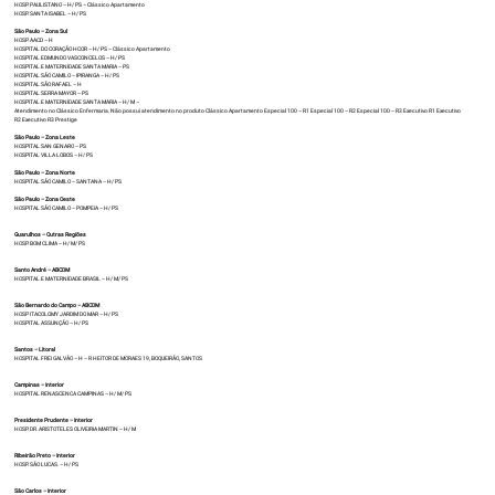
HOSP. PAULISTANO – H/ PS – Clássico Apartamento
HOSP. SANTA ISABEL – H/ PS
São Paulo – Zona Sul
HOSP. AACD – H
HOSPITAL DO CORAÇÃO HCOR – H/ PS – Clássico Apartamento
HOSPITAL EDMUNDO VASCONCELOS – H/ PS
HOSPITAL E MATERNIDADE SANTA MARIA – PS
HOSPITAL SÃO CAMILO – IPIRANGA – H/ PS
HOSPITAL SÃO RAFAEL – H
HOSPITAL SERRA MAYOR – PS
HOSPITAL E MATERNIDADE SANTA MARIA – H/ M –
Atendimento no Clássico Enfermaria. Não possui atendimento no produto Clássico Apartamento Especial 100 – R1 Especial 100 – R2 Especial 100 – R3 Executivo R1 Executivo
R2 Executivo R3 Prestige
São Paulo – Zona Leste
HOSPITAL SAN GENARO – PS
HOSPITAL VILLA LOBOS – H/ PS
São Paulo – Zona Norte
HOSPITAL SÃO CAMILO – SANTANA – H/ PS
São Paulo – Zona Oeste
HOSPITAL SÃO CAMILO – POMPEIA – H/ PS
Guarulhos – Outras Regiões
HOSP. BOM CLIMA – H/ M/ PS
Santo André – ABCDM
HOSPITAL E MATERNIDADE BRASIL – H/ M/ PS
São Bernardo do Campo – ABCDM
HOSP ITACOLOMY JARDIM DO MAR – H/ PS
HOSPITAL ASSUNÇÃO – H/ PS
Santos – Litoral
HOSPITAL FREI GALVÃO – H – R HEITOR DE MORAES 19, BOQUEIRÃO, SANTOS
Campinas – Interior
HOSPITAL RENASCENCA CAMPINAS – H/ M/ PS
Presidente Prudente – Interior
HOSP. DR. ARISTOTELES OLIVEIRIA MARTIN – H/ M
Ribeirão Preto – Interior
HOSP. SÃO LUCAS. – H/ PS
São Carlos – Interior