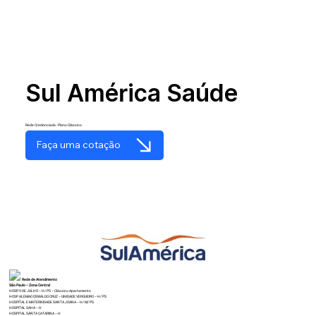
Sul América Saúde
Rede Credenciada - Plano Clássico
Faça uma cotação
Rede de Atendimento
São Paulo – Zona Central
HOSP. 9 DE JULHO – H/ PS – Clássico Apartamento
HOSP ALEMAO OSWALDO CRUZ – UNIDADE VERGUEIRO – H/ PS
HOSPITAL E MATERNIDADE SANTA JOANA – H/ M/ PS
HOSPITAL SAHA – H
HOSPITAL SANTA CATARINA – H