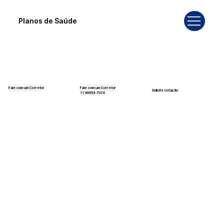
Planos de Saúde
Fale com um Corretor
Fale com um Corretor
Solicite cotação
12 99740-6958
11 99553-7374