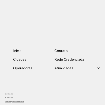
Início
Contato
Cidades
Rede Credenciada
Operadoras
Atualidades
12 99740-6958
11 99553-7374
comercial@unisaudeonline.com.br