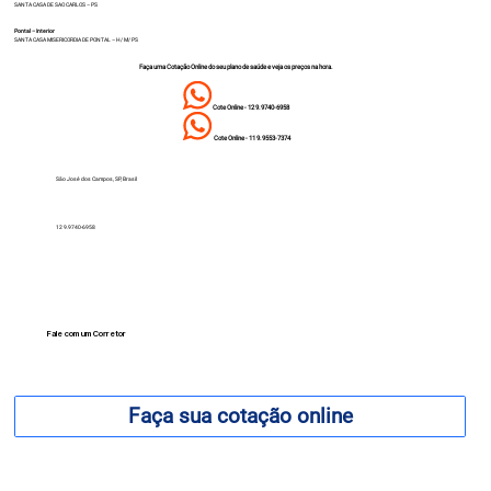
SANTA CASA DE SAO CARLOS – PS
Pontal – Interior
SANTA CASA MISERICORDIA DE PONTAL – H/ M/ PS
Faça uma Cotação Online do seu plano de saúde e veja os preços na hora.
Cote Online - 12 9.9740-6958
Cote Online - 11 9.9553-7374
São José dos Campos, SP, Brasil
12 9.9740-6958
Fale com um Corretor
12 99740-6958
Faça sua cotação online