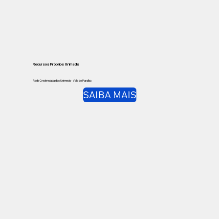
Recursos Próprios Unimeds
Rede Credenciada das Unimeds - Vale do Paraíba
SAIBA MAIS