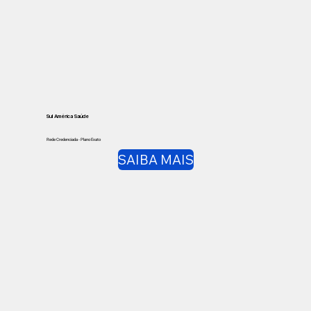
Sul América Saúde
Rede Credenciada - Plano Exato
SAIBA MAIS