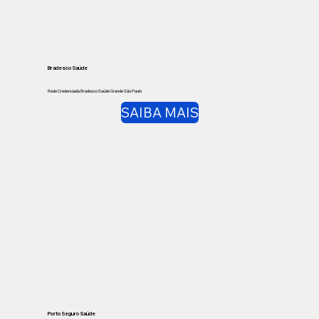
Bradesco Saúde
Rede Credenciada Bradesco Saúde Grande São Paulo
SAIBA MAIS
Porto Seguro Saúde