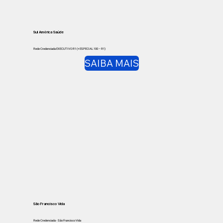
Sul América Saúde
Rede Credenciada EXECUTIVO R1 (+ ESPECIAL 100 – R1)
SAIBA MAIS
São Francisco Vida
Rede Credenciada - São Francisco Vida