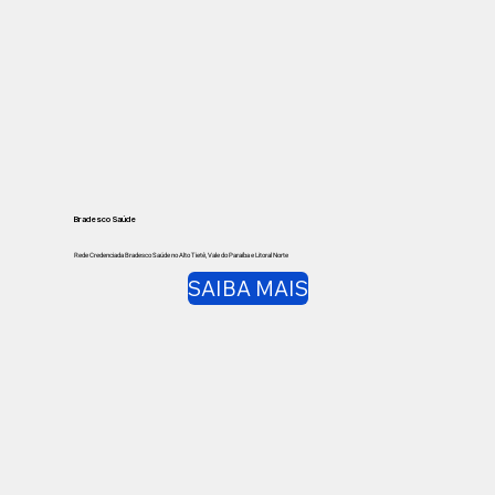
Bradesco Saúde
Rede Credenciada Bradesco Saúde no Alto Tietê, Vale do Paraíba e Litoral Norte
SAIBA MAIS