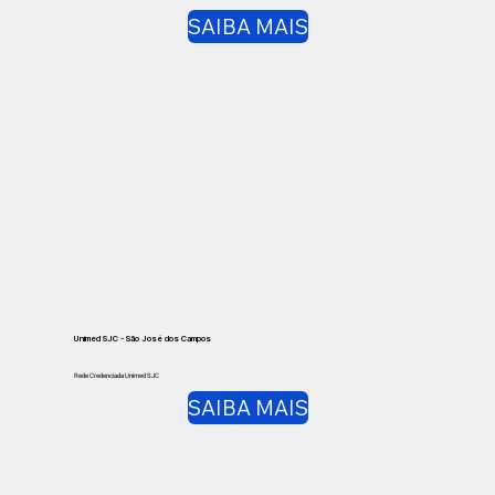
SAIBA MAIS
Unimed SJC - São José dos Campos
Rede Credenciada Unimed SJC
SAIBA MAIS