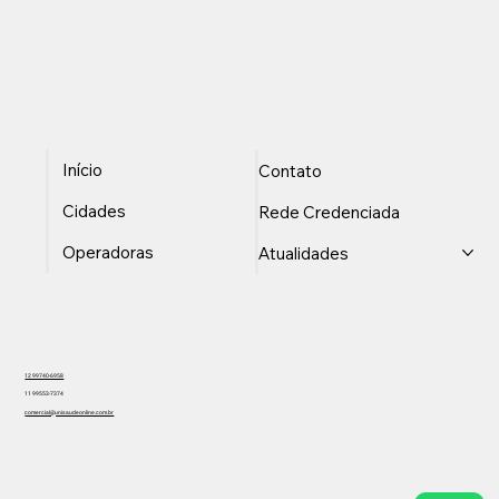
Início
Contato
Cidades
Rede Credenciada
Operadoras
Atualidades
12 99740-6958
11 99553-7374
comercial@unisaudeonline.com.br