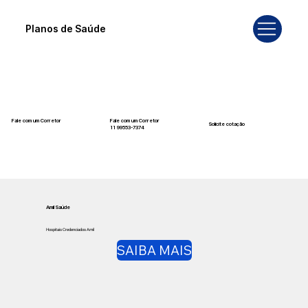
Planos de Saúde
Fale com um Corretor
Fale com um Corretor
Solicite cotação
12 99740-6958
11 99553-7374
Amil Saúde
Hospitais Credenciados Amil
SAIBA MAIS