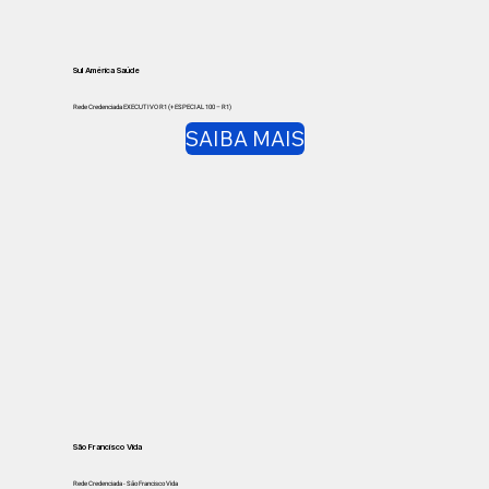
Sul América Saúde
Rede Credenciada EXECUTIVO R1 (+ ESPECIAL 100 – R1)
SAIBA MAIS
São Francisco Vida
Rede Credenciada - São Francisco Vida