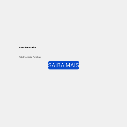
Sul América Saúde
Rede Credenciada - Plano Exato
SAIBA MAIS