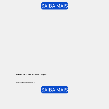
SAIBA MAIS
Unimed SJC - São José dos Campos
Rede Credenciada Unimed SJC
SAIBA MAIS