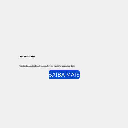
Bradesco Saúde
Rede Credenciada Bradesco Saúde no Alto Tietê, Vale do Paraíba e Litoral Norte
SAIBA MAIS