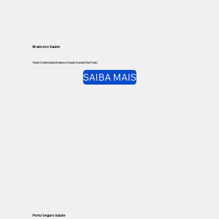
Bradesco Saúde
Rede Credenciada Bradesco Saúde Grande São Paulo
SAIBA MAIS
Porto Seguro Saúde