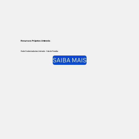
Recursos Próprios Unimeds
Rede Credenciada das Unimeds - Vale do Paraíba
SAIBA MAIS