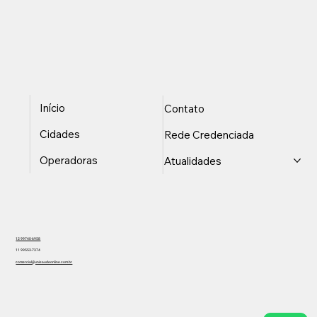
Início
Contato
Cidades
Rede Credenciada
Operadoras
Atualidades
12 99740-6958
11 99553-7374
comercial@unisaudeonline.com.br