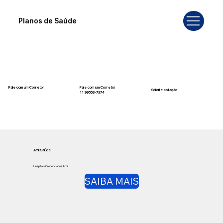
Planos de Saúde
Fale com um Corretor
Fale com um Corretor
Solicite cotação
12 99740-6958
11 99553-7374
Amil Saúde
Hospitais Credenciados Amil
SAIBA MAIS