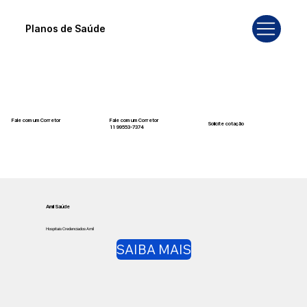
Planos de Saúde
Fale com um Corretor
Fale com um Corretor
Solicite cotação
12 99740-6958
11 99553-7374
Amil Saúde
Hospitais Credenciados Amil
SAIBA MAIS