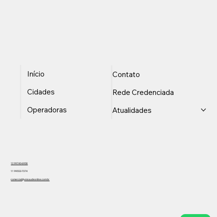
Início
Contato
Cidades
Rede Credenciada
Operadoras
Atualidades
12 99740-6958
11 99553-7374
comercial@unisaudeonline.com.br