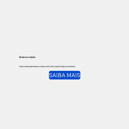
Bradesco Saúde
Rede Credenciada Bradesco Saúde no Alto Tietê, Vale do Paraíba e Litoral Norte
SAIBA MAIS