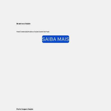
Bradesco Saúde
Rede Credenciada Bradesco Saúde Grande São Paulo
SAIBA MAIS
Porto Seguro Saúde