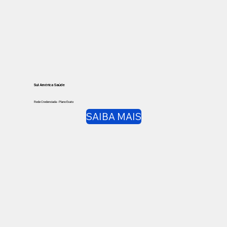
Sul América Saúde
Rede Credenciada - Plano Exato
SAIBA MAIS