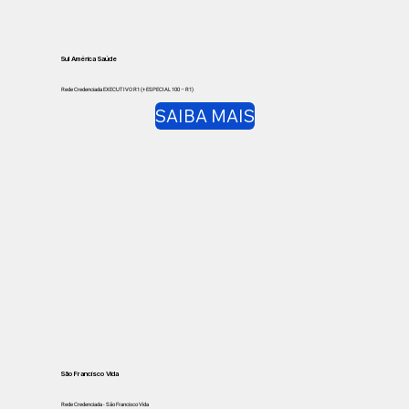
Sul América Saúde
Rede Credenciada EXECUTIVO R1 (+ ESPECIAL 100 – R1)
SAIBA MAIS
São Francisco Vida
Rede Credenciada - São Francisco Vida