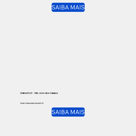
SAIBA MAIS
Unimed SJC - São José dos Campos
Rede Credenciada Unimed SJC
SAIBA MAIS