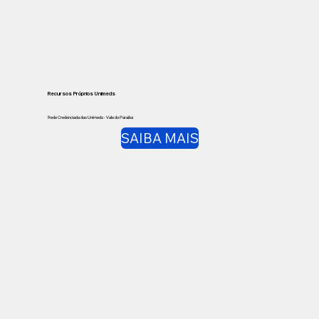
Recursos Próprios Unimeds
Rede Credenciada das Unimeds - Vale do Paraíba
SAIBA MAIS