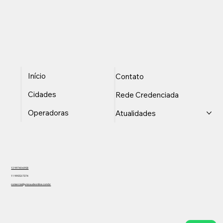
Início
Contato
Cidades
Rede Credenciada
Operadoras
Atualidades
12 99740-6958
11 99553-7374
comercial@unisaudeonline.com.br