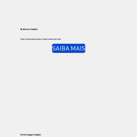
Bradesco Saúde
Rede Credenciada Bradesco Saúde Grande São Paulo
SAIBA MAIS
Porto Seguro Saúde