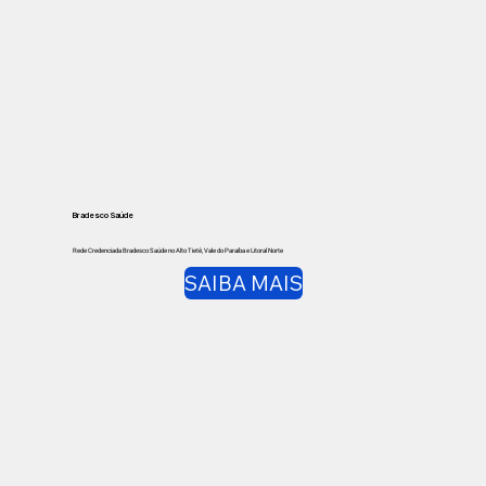
Bradesco Saúde
Rede Credenciada Bradesco Saúde no Alto Tietê, Vale do Paraíba e Litoral Norte
SAIBA MAIS