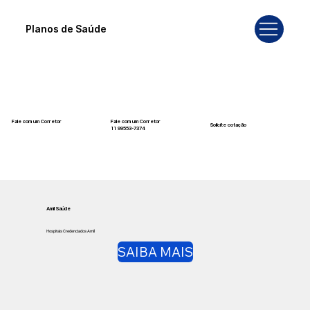
Planos de Saúde
Fale com um Corretor
Fale com um Corretor
Solicite cotação
12 99740-6958
11 99553-7374
Amil Saúde
Hospitais Credenciados Amil
SAIBA MAIS