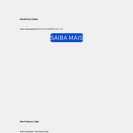
Sul América Saúde
Rede Credenciada EXECUTIVO R1 (+ ESPECIAL 100 – R1)
SAIBA MAIS
São Francisco Vida
Rede Credenciada - São Francisco Vida