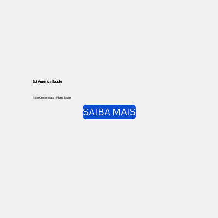
Sul América Saúde
Rede Credenciada - Plano Exato
SAIBA MAIS