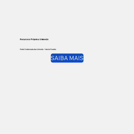
Recursos Próprios Unimeds
Rede Credenciada das Unimeds - Vale do Paraíba
SAIBA MAIS