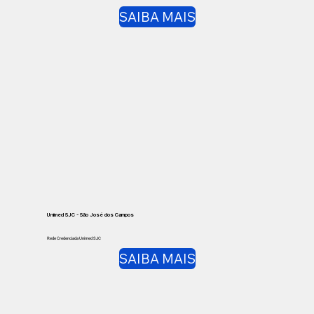
SAIBA MAIS
Unimed SJC - São José dos Campos
Rede Credenciada Unimed SJC
SAIBA MAIS