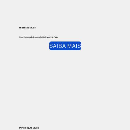
Bradesco Saúde
Rede Credenciada Bradesco Saúde Grande São Paulo
SAIBA MAIS
Porto Seguro Saúde