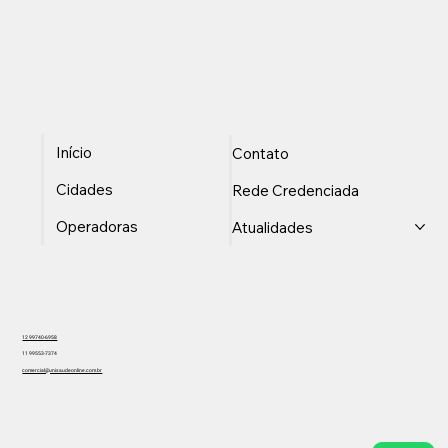
Início
Contato
Cidades
Rede Credenciada
Operadoras
Atualidades
12 99740-6958
11 99553-7374
comercial@unisaudeonline.com.br