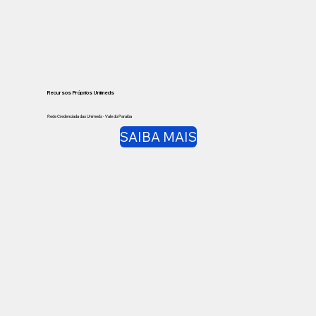
Recursos Próprios Unimeds
Rede Credenciada das Unimeds - Vale do Paraíba
SAIBA MAIS