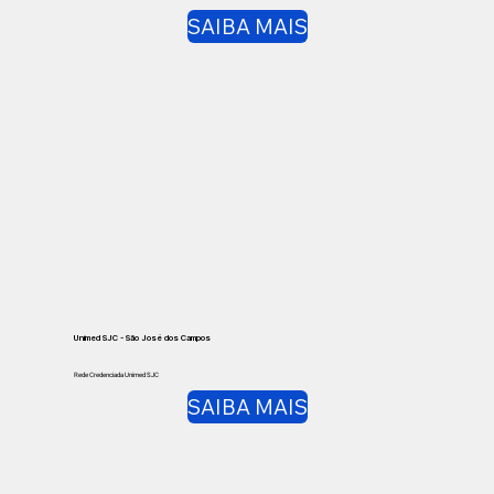
SAIBA MAIS
Unimed SJC - São José dos Campos
Rede Credenciada Unimed SJC
SAIBA MAIS