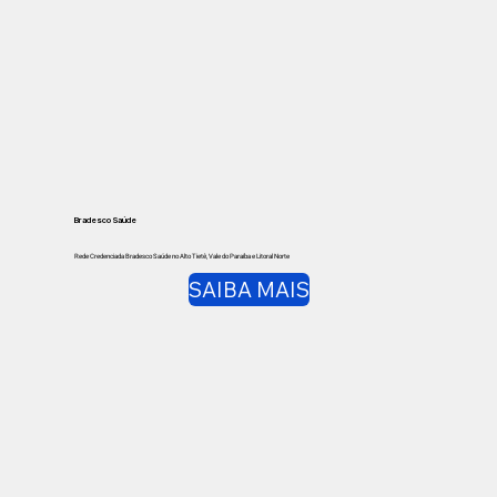
Bradesco Saúde
Rede Credenciada Bradesco Saúde no Alto Tietê, Vale do Paraíba e Litoral Norte
SAIBA MAIS