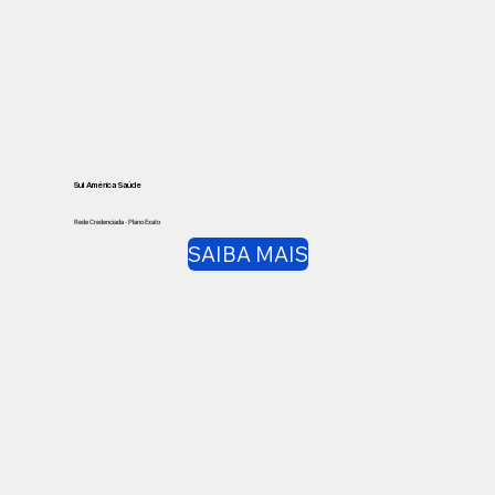
Sul América Saúde
Rede Credenciada - Plano Exato
SAIBA MAIS