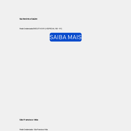
Sul América Saúde
Rede Credenciada EXECUTIVO R1 (+ ESPECIAL 100 – R1)
SAIBA MAIS
São Francisco Vida
Rede Credenciada - São Francisco Vida