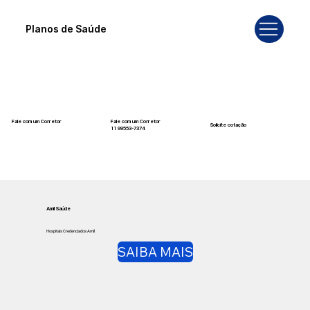
Planos de Saúde
Fale com um Corretor
Fale com um Corretor
Solicite cotação
12 99740-6958
11 99553-7374
Amil Saúde
Hospitais Credenciados Amil
SAIBA MAIS