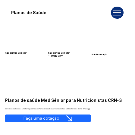
Planos de Saúde
Fale com um Corretor
Fale com um Corretor
Solicite cotação
12 99740-6958
11 99553-7374
Planos de saúde Med Sênior para Nutricionistas CRN-3
Benefícios exclusivos e a melhor experiência em Planos de saúde para Nutricionistas - público 49+ Cote Online - Whatsapp.
Faça uma cotação