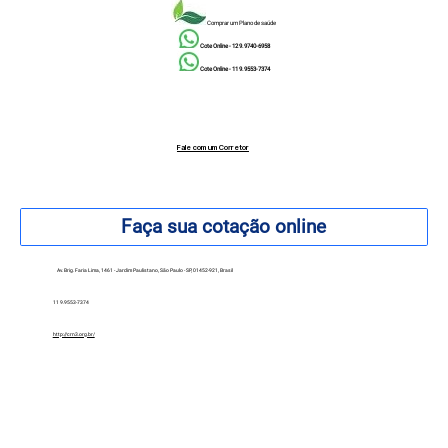
Comprar um Plano de saúde
Cote Online - 12 9.9740-6958
Cote Online - 11 9.9553-7374
Fale com um Corretor
12 99740-6958
Faça sua cotação online
Av. Brig. Faria Lima, 1461 - Jardim Paulistano, São Paulo - SP, 01452-921, Brasil
11 9.9553-7374
http://crn3.org.br/