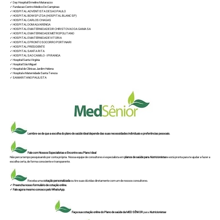
✓ Day Hospital Ermelino Matarazzo
✓ Fundacao Centro Medico De Campinas
✓ HOSPITAL ADVENTISTA DE SAO PAULO
✓ HOSPITAL BDW SP LTDA (HOSPITAL BLANC SP)
✓ HOSPITAL CARLOS CHAGAS
✓ HOSPITAL DOM ALVARENGA
✓ HOSPITAL E MATERNIDADE DR CHRISTOVAO DA GAMA SA
✓ HOSPITAL E MATERNIDADE METROPOLITANO
✓ HOSPITAL E MATERNIDADE VITORIA
✓ HOSPITAL E PRONTO SOCORRO PORTINARI
✓ HOSPITAL PRESIDENTE
✓ HOSPITAL SANTA RITA
✓ HOSPITAL SAO CAMILO - IPIRANGA
✓ Hospital Santa Virgínia
✓ Hospital São Miguel
✓ Hospital de Clínicas Jardim Helena
✓ Hospital e Maternidade Santa Tereza
✓ SAMARITANO PAULISTA
Lembre-se de que a escolha do plano de saúde ideal depende das suas necessidades individuais e preferências pessoais.
Fale com Nossos Especialistas e Encontre seu Plano Ideal
Não perca tempo pesquisando por conta própria. Nossa equipe de consultores é especialista em
planos de saúde para
Nutricionistas
e está pronta para te ajudar a fazer a
escolha certa, de forma consciente e transparente.
Receba uma
cotação personalizada
ou tire suas dúvidas diretamente com um de nossos consultores.
✓ Preencha nosso formulário de cotação online.
✓ Fale agora mesmo conosco pelo WhatsApp.
Faça sua cotação online do Plano de saúde da MED SÊNIOR
para
Nutricionistas