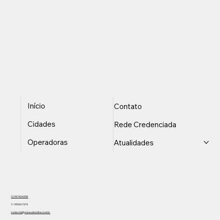
Início
Contato
Cidades
Rede Credenciada
Operadoras
Atualidades
12 99740-6958
11 99553-7374
comercial@unisaudeonline.com.br