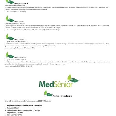
MEDSÊNIOR ESSENCIAL
✓ Enfermaria | ANS 494.081/22-4
✓ A melhor opção para quem busca qualidade e um preço que cabe no bolso. O Plano de saúde Essencial Enfermaria da Med Sêniorpossui excelente custo x benefício, com
uma boa cobertura na rede credenciada e atendimento de qualidade.
✓ Área de atuação: São Paulo (SP)
MEDSÊNIOR SP1
✓ Enfermaria | ANS 494.761/22-3
✓ Se você procura uma rede credenciada maior e com o preço acessível, você pode escolher o plano de saúde da Med Sênior - MedSênior SP1 Enfermaria. O plano conta com
uma ampla cobertura ambulatorial e Hospitalar, com os melhores médicos à sua disposição.
✓ Área de atuação: Guarulhos (SP), Osasco (SP), Santo André (SP), São Bernardo do Campo
MEDSÊNIOR SP2
✓ Apartamento | ANS 492.762/22-1
✓ O Plano de saúde da Med Sênior - MedSênior SP2 Apartamento oferece privacidade com acomodação exclusiva durante internações. Com ampla rede credenciada, o plano
garante uma recuperação mais tranquila, destacando-se pela qualidade e conforto.
✓ Área de atuação: Guarulhos (SP), Osasco (SP),
MEDSÊNIOR BLACK
✓ Apartamento | ANS 499.102/24-8
✓ O Plano de saúde da Med Sênior - Black é ideal para quem busca alta qualidade em cuidados de saúde e atendimento personalizado. Oferece serviços médicos abrangentes,
procedimentos cirúrgicos complexos e uma rede completa de hospitais e clínicas de primeira linha.
✓ Área de atuação: BH, DF, ES, MG, PR, RS e SP.
Rede de Atendimento
Uma rede de excelência, com diferenciais que só a
MED SÊNIOR
oferece:
✓
Hospitais de referência e melhores clínicas e laboratórios.
✓
Rede Ambulatorial
✓ Unidade Avançada Nova Campinas Madre Theodora
✓ Hospital Madre Theodora
✓ CERTA EXPERT CARE