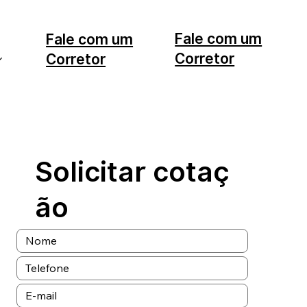
Fale com um
Fale com um
Corretor
Corretor
11 99553-7374
12 99740-6958
Solicitar cotaç
ão