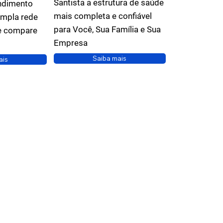
Santista a estrutura de saúde
ndimento
mais completa e confiável
ampla rede
para Você, Sua Família e Sua
e compare
Empresa
Saiba mais
ais