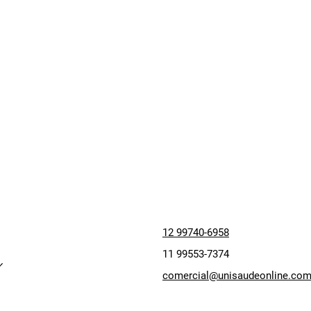
12 99740-6958
11 99553-7374
comercial@unisaudeonline.com