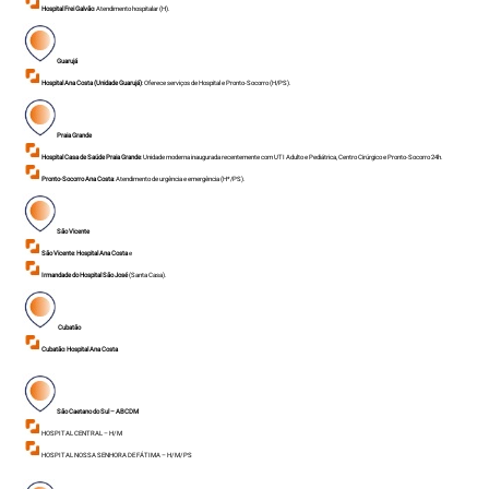
Hospital Frei Galvão
: Atendimento hospitalar (H).
Guarujá
Hospital Ana Costa (Unidade Guarujá)
: Oferece serviços de Hospital e Pronto-Socorro (H/PS).
Praia Grande
Hospital Casa de Saúde Praia Grande
: Unidade moderna inaugurada recentemente com UTI Adulto e Pediátrica, Centro Cirúrgico e Pronto-Socorro 24h.
Pronto-Socorro Ana Costa
: Atendimento de urgência e emergência (H*/PS).
São Vicente
São Vicente
:
Hospital Ana Costa
e
Irmandade do Hospital São José
(Santa Casa).
Cubatão
Cubatão
:
Hospital Ana Costa
São Caetano do Sul – ABCDM
HOSPITAL CENTRAL – H/ M
HOSPITAL NOSSA SENHORA DE FÁTIMA – H/ M/ PS