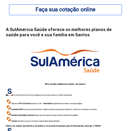
Faça sua cotação online
A SulAmérica Saúde oferece os melhores planos de
saúde para você e sua família em Santos
Diferenciais SulAmérica Saúde em
Santos
A SulAmérica investe em tecnologia e serviços para oferecer a melhor experiência:
Aplicativo
APP Sul América
Saúde na Tela -
Telemedicina:
Agendamentos online e consultas digitais
Assistência 24h:
Serviços de assistência em viagem nacional e, para planos superiores, cobertura e reembolso no exterior.
Benefício Odontológico Adicional:
Opção de contratação do seguro Odonto Mais (Rol Ampliado).
Vacinas:
Benefício exclusivo em planos selecionados (Especial Mais).
Planos de Saúde Sul América em
Santos
: Desconto Exclusivo para Profissionais Liberais e PME'S