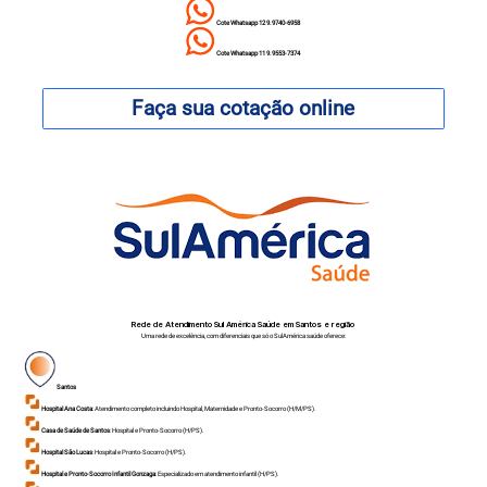
Cote Whatsapp 12 9.9740-6958
Cote Whatsapp 11 9.9553-7374
Faça sua cotação online
Rede de Atendimento Sul América Saúde em Santos e região
Uma rede de excelência, com diferenciais que só o SulAmérica saúde oferece:
Santos
Hospital Ana Costa
: Atendimento completo incluindo Hospital, Maternidade e Pronto-Socorro (H/M/PS).
Casa de Saúde de Santos
: Hospital e Pronto-Socorro (H/PS).
Hospital São Lucas
: Hospital e Pronto-Socorro (H/PS).
Hospital e Pronto-Socorro Infantil Gonzaga
: Especializado em atendimento infantil (H/PS).