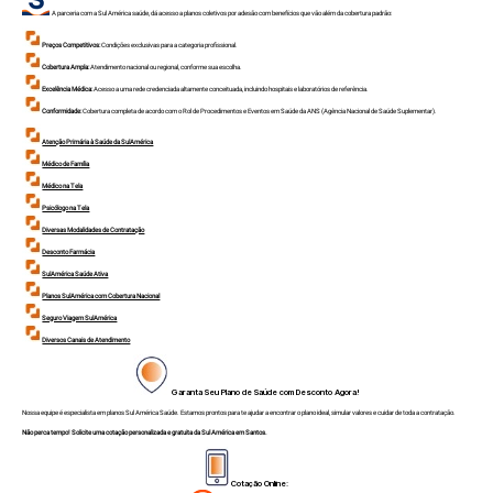
A parceria com a Sul América saúde, dá acesso a planos coletivos por adesão com benefícios que vão além da cobertura padrão:
Preços Competitivos:
Condições exclusivas para a categoria profissional.
Cobertura Ampla:
Atendimento nacional ou regional, conforme sua escolha.
Excelência Médica:
Acesso a uma rede credenciada altamente conceituada, incluindo hospitais e laboratórios de referência.
Conformidade:
Cobertura completa de acordo com o Rol de Procedimentos e Eventos em Saúde da ANS (Agência Nacional de Saúde Suplementar).
Atenção Primária à Saúde da SulAmérica
Médico de Família
Médico na Tela
Psicólogo na Tela
Diversas Modalidades de Contratação
Desconto Farmácia
SulAmérica Saúde Ativa
Planos SulAmérica com Cobertura Nacional
Seguro Viagem SulAmérica
Diversos Canais de Atendimento
Garanta Seu Plano de Saúde com Desconto Agora!
Nossa equipe é especialista em planos Sul América Saúde. Estamos prontos para te ajudar a encontrar o plano ideal, simular valores e cuidar de toda a contratação.
Não perca tempo! Solicite uma cotação personalizada e gratuita da Sul América em Santos.
Cotação Online: