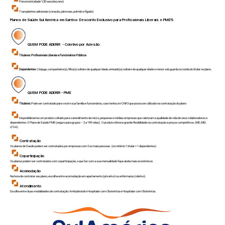
Psicomotricidade¹ (30 sessões/ano)
Transplantes adicionais (coração, pâncreas, pulmão e fígado).
Planos de Saúde Sul América em
Santos
: Desconto Exclusivo para Profissionais Liberais e PME'S
QUEM PODE ADERIR - Coletivo por Adesão:
Titulares:
Profissionais Liberais e Funcionários Públicos
Dependentes
: Cônjuge, companheiro(a), filho(a) solteiro de qualquer idade, enteado(a) solteiro de qualquer idade e menor sob guarda ou tutela do titular no plano.
QUEM PODE ADERIR - PME
Titulares:
Pode ser contratado para você e sua família e funcionários, caso tenha um CNPJ que possa ser utilizado na contratação do plano
Disponibilizamos um produto voltado para o atendimento de micro, pequenas e médias empresas que valorizam a qualidade de vida de seus colaboradores e
dependentes: O Plano de Saúde PME (seguro para grupos – 2 a 199 vidas). O produto oferece grande flexibilidade na contratação e preços competitivos.(ME, MEI,
LTDA)
Contratação
Os planos de Saúde podem ser contratados por empresas com 2 ou mais pessoas. (no mínimo 1 titular + 1 dependentes)
Coparticipação
Os planos podem ser contratados com coparticipação, o que faz com a sua mensalidade fique ainda mais econômicos.
Acomodação
Na hora de contratar seu plano, escolha entre acomodação em apartamento (privativo) ou enfermaria (coletivo).
Atendimento
Escolha entre duas modalidades de contratação: Ambulatorial e Hospitalar com Obstetrícia e Hospitalar com Obstetrícia.