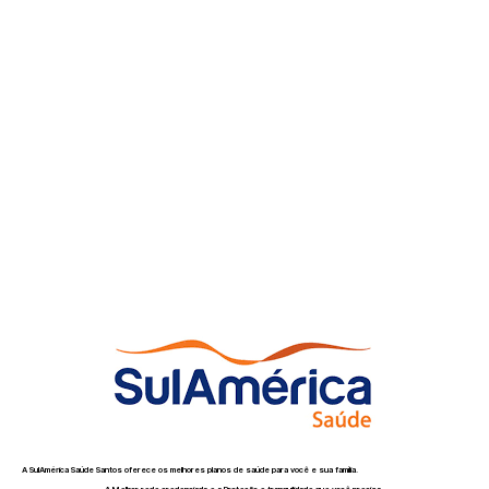
A SulAmérica Saúde Santos oferece os melhores planos de saúde para você e sua família.