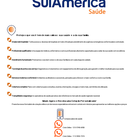
Proteja o que você tem de mais valioso: sua saúde e a da sua família.
Ampla rede hospitalar:
Tenha acesso a dezenas de hospitais em todo o Brasil para atendimento de urgência e emergência conforme plano contratado.
Profissionais qualificados:
Uma equipe de médicos, enfermeiros e outros profissionais altamente capacitados para cuidar da sua saúde com excelência.
Atendimento humanizado:
Priorizamos o seu bem-estar e o de seus familiares em cada etapa do cuidado.
Tecnologia de ponta a seu serviço:
Diagnósticos e tratamentos com equipamentos de última geração, para garantir o melhor resultado para sua saúde.
Estrutura moderna e confortável:
Ambientes acolhedores e acessíveis, pensados para oferecer o maior conforto a você e sua família.
Cobertura completa:
Plano com cobertura para consultas, exames, internações, cirurgias e muito mais, sem limites de utilização.
Tranquilidade e segurança:
As operadoras de saúde parceiras são referência no mercado de saúde regional e nacional.
Simule Agora e Receba uma Cotação Personalizada!
Preencha nosso formulário de cotação online e um de nossos especialistas entrará em contato em minutos para apresentar as melhores opções e preços
Comprar plano de saúde
Cote Online - 12 9.9740-6958
Cote Online - 11 9.9553-7374