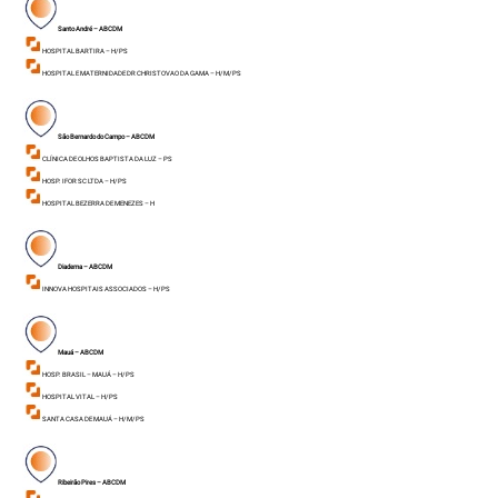
Santo André – ABCDM
HOSPITAL BARTIRA – H/ PS
HOSPITAL E MATERNIDADE DR CHRISTOVAO DA GAMA – H/ M/ PS
São Bernardo do Campo – ABCDM
CLÍNICA DE OLHOS BAPTISTA DA LUZ – PS
HOSP. IFOR SC LTDA – H/ PS
HOSPITAL BEZERRA DE MENEZES – H
Diadema – ABCDM
INNOVA HOSPITAIS ASSOCIADOS – H/ PS
Mauá – ABCDM
HOSP. BRASIL – MAUÁ – H/ PS
HOSPITAL VITAL – H/ PS
SANTA CASA DE MAUÁ – H/ M/ PS
Ribeirão Pires – ABCDM