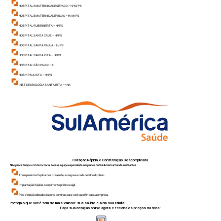
HOSPITAL E MATERNIDADE SEPACO – H/ M/ PS
HOSPITAL E MATERNIDADE VIDAS – H/ M/ PS
HOSPITAL RUBEN BERTA – H/ PS
HOSPITAL SANTA CRUZ – H/ PS
HOSPITAL SANTA PAULA – H/ PS
HOSPITAL SANTA RITA – H/ PS
HOSPITAL SÃO PAULO – H
HOSP. PAULISTA – H/ PS
INST DE UROLOGIA SANTA RITA – *NA
Cotação Rápida e Contratação Descomplicada
Não perca tempo com burocracia. Nossa equipe especialista em planos da Sul América Saúde em Santos.
Transparência: Explicamos o reajuste, as regras e cada detalhe do plano.
Implantação Rápida: Atendimento prático e ágil.
Pós-Venda Dedicado: Suporte contínuo para você ou o RH da sua empresa.
Proteja o que você tem de mais valioso: sua saúde e a da sua família!
Faça sua cotação online agora e receba os preços na hora!