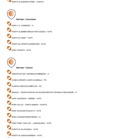
HOSPITAL RIBEIRÃO PIRES – H/ M/ PS
São Paulo – Zona Central
HOSP. A.C. CAMARGO – H
HOSPITAL BENEFICÊNCIA PORTUGUESA – H/ PS
HOSPITAL IGESP – H/ PS
HOSPITAL LEFORTE (LIBERDADE) – H/ PS
HOSP. LEFORTE – H/ PS
São Paulo – Zona Sul
CENTRO DE TRAT. BEZERRA DE MENEZES – H
CLÍNICA INFANTIL SANTA ISABELLA – PS
CLINISUL SERVIÇOS MÉDICOS – PS
GRAACC – GRUPO DE APOIO AO ADOLESCENTE E A CRIANCA COM CANCER – H
HOSP. ALVORADA – MOEMA – H/ PS
HOSP. DA LUZ – SANTO AMARO – H/ M/ PS
HOSP. DE OLHOS PAULISTA – H/ PS
HOSP. DO RIM E HIPERTENSÃO – H
HOSP. E MAT. SÃO LUIZ – (JABAQUARA) – H/ PS
HOSPITAL DA CRIANCA – H/ PS
HOSPITAL DOM ALVARENGA – H/ PS