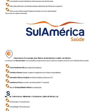
Acomodação em quarto individual ou enfermaria para caso de internação,
Rede médica altamente conceituada, hospitais e laboratórios de referência no segmento
Oferece a seus clientes opções de planos de saúde com e sem coparticipação!
*(de acordo com o plano contratado)
Coberturas Essenciais dos Planos da Sul América saúde em
Santos
Ao contratar seu
Plano de Saúde
, você sua família ou empresa têm acesso à cobertura completa conforme a Lei 9.656/98 da ANS, incluindo:
Pronto Atendimento 24h
para Urgência e Emergência.
Consultas e Exames
(simples, complexos e diagnósticos) em todas as especialidades.
Internações Clínicas e Cirúrgicas
sem limites de diárias, inclusive em UTI.
Assistência ao Parto
e ao recém-nascido (incluindo UTI neonatal).
Mais de
100 especialidades médicas
à sua disposição.
Coberturas Adicionais e Exclusivas (além do Rol da Lei):
Escleroterapia¹ (12 sessões/ano)
Fonoaudiologia¹ (30 sessões/ano)