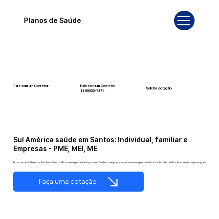
Planos de Saúde
Fale com um Corretor
Fale com um Corretor
Solicite cotação
12 99740-6958
11 99553-7374
Sul América saúde em Santos: Individual, familiar e
Empresas - PME, MEI, ME
Procurando SulAmérica Saúde em Santos? Encontre o plano ideal para sua família ou empresa. Atendimento especializado e ampla rede médica. Acesse e compare agora!
Faça uma cotação