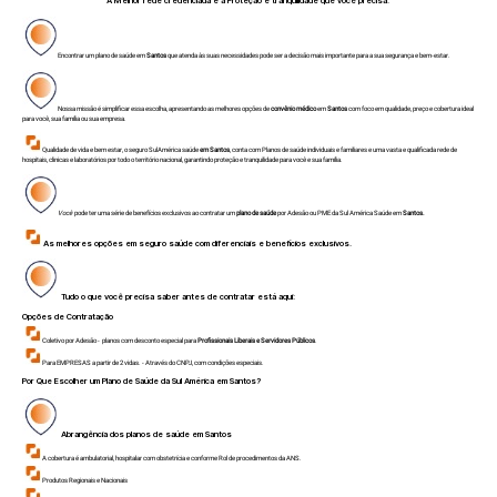
A Melhor rede credenciada e a Proteção e tranquilidade que você precisa.
Encontrar um plano de saúde em
Santos
que atenda às suas necessidades pode ser a decisão mais importante para a sua segurança e bem-estar.
Nossa missão é simplificar essa escolha, apresentando as melhores opções de
convênio médico
em
Santos
com foco em qualidade, preço e cobertura ideal
para você, sua família ou sua empresa.
Qualidade de vida e bem estar, o seguro SulAmérica saúde
em Santos
, conta com Planos de saúde individuais e familiares e uma vasta e qualificada rede de
hospitais, clinicas e laboratórios por todo o território nacional, garantindo proteção e tranquilidade para você e sua família.
Você
pode ter uma série de benefícios exclusivos ao contratar um
plano de saúde
por Adesão ou PME da Sul América Saúde em
Santos.
As melhores opções em seguro saúde com diferenciais e benefícios exclusivos.
Tudo o que você precisa saber antes de contratar está aqui:
Opções de Contratação
Coletivo por Adesão - planos com desconto especial para
Profissionais Liberais e Servidores Públicos
.
Para EMPRESAS a partir de 2 vidas. - Através do CNPJ, com condições especiais.
Por Que Escolher um Plano de Saúde da Sul América em
Santos
?
Abrangência dos planos de saúde em
Santos
A cobertura é ambulatorial, hospitalar com obstetrícia e conforme Rol de procedimentos da ANS.
Produtos Regionais e Nacionais