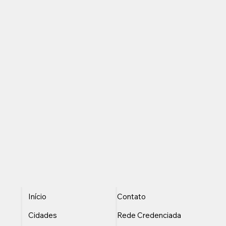
Início
Contato
Cidades
Rede Credenciada