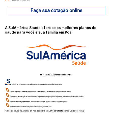
Faça sua cotação online
A SulAmérica Saúde oferece os melhores planos de
saúde para você e sua família em Poá
Diferenciais SulAmérica Saúde em
Poá
A SulAmérica investe em tecnologia e serviços para oferecer a melhor experiência:
Aplicativo
APP Sul América
Saúde na Tela -
Telemedicina:
Agendamentos online e consultas digitais
Assistência 24h:
Serviços de assistência em viagem nacional e, para planos superiores, cobertura e reembolso no exterior.
Benefício Odontológico Adicional:
Opção de contratação do seguro Odonto Mais (Rol Ampliado).
Vacinas:
Benefício exclusivo em planos selecionados (Especial Mais).
Planos de Saúde Sul América em
Poá
: Desconto Exclusivo para Profissionais Liberais e PME'S