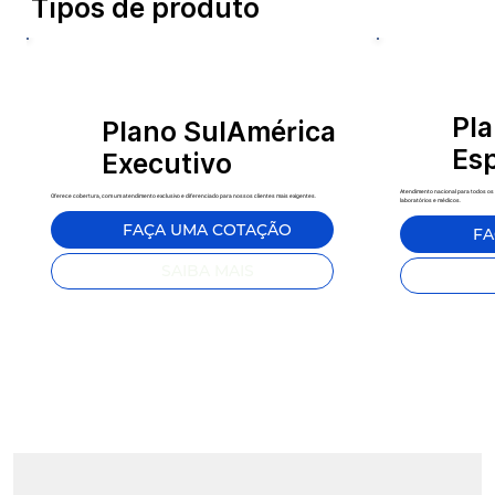
Tipos de produto
Pl
Plano SulAmérica
Esp
Executivo
Atendimento nacional para todos os
Oferece cobertura, com um atendimento exclusivo e diferenciado para nossos clientes mais exigentes.
laboratórios e médicos.
FAÇA UMA COTAÇÃO
FA
SAIBA MAIS