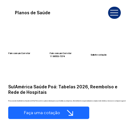
Planos de Saúde
Fale com um Corretor
Fale com um Corretor
Solicite cotação
12 99740-6958
11 99553-7374
SulAmérica Saúde Poá: Tabelas 2026, Reembolso e
Rede de Hospitais
Procurando SulAmérica Saúde em Poá? Encontre o plano ideal para sua família ou empresa. Atendimento especializado e ampla rede médica. Acesse e compare agora!
Faça uma cotação