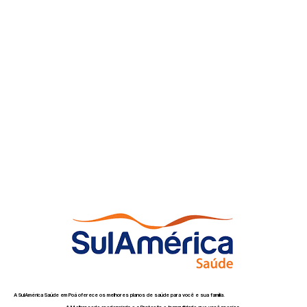
A SulAmérica Saúde em Poá oferece os melhores planos de saúde para você e sua família.