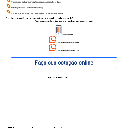
Transparência: Explicamos o reajuste, as regras e cada detalhe do plano.
Implantação Rápida: Atendimento prático e ágil.
Pós-Venda Dedicado: Suporte contínuo para você ou o RH da sua empresa.
Proteja o que você tem de mais valioso: sua saúde e a da sua família!
Faça sua cotação online agora e receba os preços na hora!
Cotação Online:
Cote Whatsapp 12 9.9740-6958
Cote Whatsapp 11 9.9553-7374
Faça sua cotação online
Fale com um Corretor
12 99740-6958