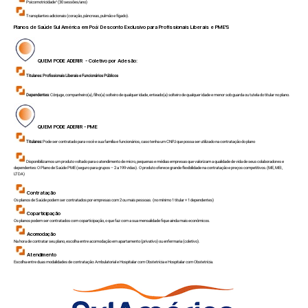
Psicomotricidade¹ (30 sessões/ano)
Transplantes adicionais (coração, pâncreas, pulmão e fígado).
Planos de Saúde Sul América em
Poá
: Desconto Exclusivo para Profissionais Liberais e PME'S
QUEM PODE ADERIR - Coletivo por Adesão:
Titulares:
Profissionais Liberais e Funcionários Públicos
Dependentes
: Cônjuge, companheiro(a), filho(a) solteiro de qualquer idade, enteado(a) solteiro de qualquer idade e menor sob guarda ou tutela do titular no plano.
QUEM PODE ADERIR - PME
Titulares:
Pode ser contratado para você e sua família e funcionários, caso tenha um CNPJ que possa ser utilizado na contratação do plano
Disponibilizamos um produto voltado para o atendimento de micro, pequenas e médias empresas que valorizam a qualidade de vida de seus colaboradores e
dependentes: O Plano de Saúde PME (seguro para grupos – 2 a 199 vidas). O produto oferece grande flexibilidade na contratação e preços competitivos.(ME, MEI,
LTDA)
Contratação
Os planos de Saúde podem ser contratados por empresas com 2 ou mais pessoas. (no mínimo 1 titular + 1 dependentes)
Coparticipação
Os planos podem ser contratados com coparticipação, o que faz com a sua mensalidade fique ainda mais econômicos.
Acomodação
Na hora de contratar seu plano, escolha entre acomodação em apartamento (privativo) ou enfermaria (coletivo).
Atendimento
Escolha entre duas modalidades de contratação: Ambulatorial e Hospitalar com Obstetrícia e Hospitalar com Obstetrícia.