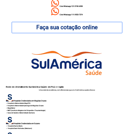
Cote Whatsapp 12 9.9740-6958
Cote Whatsapp 11 9.9553-7374
Faça sua cotação online
Rede de Atendimento Sul América Saúde em Poá e região
Uma rede de excelência, com diferenciais que só o SulAmérica saúde oferece:
Hospitais Credenciados em
Mogi das Cruzes
✓
Hospital e Maternidade Mogi D'Or
✓
Hospital e Maternidade Ipiranga de Mogi das Cruzes
✓
Mogi Mater
✓
IMOT (Instituto Mogiano de Ortopedia e Traumatologia)
✓
Casa de Saúde e Maternidade Santana
Hospitais Credenciados em
Suzano
✓
Hospital Santa Maria
✓
Hospital Saint Nicholas (Medcare)