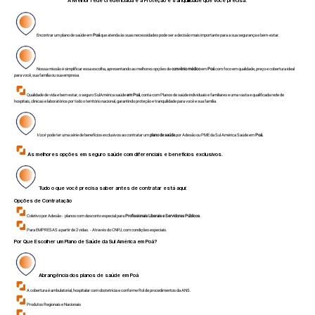
A Melhor rede credenciada e a Proteção e tranquilidade que você precisa.
Encontrar um plano de saúde em
Poá
que atenda às suas necessidades pode ser a decisão mais importante para a sua segurança e bem-estar.
Nossa missão é simplificar essa escolha, apresentando as melhores opções de
convênio médico
em
Poá
com foco em qualidade, preço e cobertura ideal
para você, sua família ou sua empresa.
Qualidade de vida e bem estar, o seguro SulAmérica saúde
em Poá
, conta com Planos de saúde individuais e familiares e uma vasta e qualificada rede de
hospitais, clinicas e laboratórios por todo o território nacional, garantindo proteção e tranquilidade para você e sua família.
Você
pode ter uma série de benefícios exclusivos ao contratar um
plano de saúde
por Adesão ou PME da Sul América Saúde em
Poá.
As melhores opções em seguro saúde com diferenciais e benefícios exclusivos.
Tudo o que você precisa saber antes de contratar está aqui:
Opções de Contratação
Coletivo por Adesão - planos com desconto especial para
Profissionais Liberais e Servidores Públicos
.
Para EMPRESAS a partir de 2 vidas. - Através do CNPJ, com condições especiais.
Por Que Escolher um Plano de Saúde da Sul América em Poá?
Abrangência dos planos de saúde em
Poá
A cobertura é ambulatorial, hospitalar com obstetrícia e conforme Rol de procedimentos da ANS.
Produtos Regionais e Nacionais