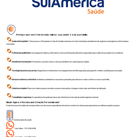
Proteja o que você tem de mais valioso: sua saúde e a da sua família.
Ampla rede hospitalar:
Tenha acesso a 18 hospitais no Vale do Paraíba e dezenas em todo o Brasil para atendimento de urgência e emergência conforme plano
contratado.
Profissionais qualificados:
Uma equipe de médicos, enfermeiros e outros profissionais altamente capacitados para cuidar da sua saúde com excelência.
Atendimento humanizado:
Priorizamos o seu bem-estar e o de seus familiares em cada etapa do cuidado.
Tecnologia de ponta a seu serviço:
Diagnósticos e tratamentos com equipamentos de última geração, para garantir o melhor resultado para sua saúde.
Estrutura moderna e confortável:
Ambientes acolhedores e acessíveis, pensados para oferecer o maior conforto a você e sua família.
Cobertura completa:
Plano com cobertura para consultas, exames, internações, cirurgias e muito mais, sem limites de utilização.
Tranquilidade e segurança:
As operadoras de saúde parceiras são referência no mercado de saúde regional e nacional.
Simule Agora e Receba uma Cotação Personalizada!
Preencha nosso formulário de cotação online e um de nossos especialistas entrará em contato em minutos para apresentar as melhores opções e preços
Comprar plano de saúde
Cote Online - 12 9.9740-6958
Cote Online - 11 9.9553-7374