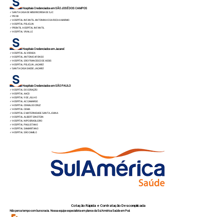
Hospitais Credenciados em SÃO JOSÉ DOS CAMPOS
✓
SANTA CASA DE MISERICORDIA DE SJC
✓
PIO XII
✓
HOSPITAL INFANTIL ANTONINHO DA ROCHA MARMO
✓
HOSPITAL POLICLIN
✓
PRONTIL HOSPITAL INFANTIL
✓
HOSPITAL VIVALLE
Hospitais Credenciados em Jacareí:
✓
HOSPITAL ALVORADA
✓
HOSPITAL ANTONIO AFONSO
✓
HOSPITAL SÂO FRANCISCO DE ASSIS
✓
HOSPITAL POLICLIN JACAREÍ
✓
SANTA CASA SAÚDE JACAREÍ
Hospitais Credenciados em SÃO PAULO
✓
HOSPITAL DO CORAÇÃO
✓
HOSPITAL AACD
✓
HOSPITAL 9 DE JULHO
✓
HOSPITAL AC CAMARGO
✓
HOSPITAL OSWALDO CRUZ
✓
HOSPITAL CEMA
✓
HOSPITAL E MATERNIDADE SANTA JOANA
✓
HOSPITAL ALBERT EINSTEIN
✓
HOSPITAL NIPO BRASILEIRO
✓
HOSPITAL PAULISTANO
✓
HOSPITAL SAMARITANO
✓
HOSPITAL SÃO CAMILO
Cotação Rápida e Contratação Descomplicada
Não perca tempo com burocracia. Nossa equipe especialista em planos da Sul América Saúde em Poá