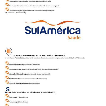
Acomodação em quarto individual ou enfermaria para caso de internação,
Rede médica altamente conceituada, hospitais e laboratórios de referência no segmento
Oferece a seus clientes opções de planos de saúde com e sem coparticipação!
*(de acordo com o plano contratado)
Coberturas Essenciais dos Planos da Sul América saúde em
Poá
Ao contratar seu
Plano de Saúde
, você sua família ou empresa têm acesso à cobertura completa conforme a Lei 9.656/98 da ANS, incluindo:
Pronto Atendimento 24h
para Urgência e Emergência.
Consultas e Exames
(simples, complexos e diagnósticos) em todas as especialidades.
Internações Clínicas e Cirúrgicas
sem limites de diárias, inclusive em UTI.
Assistência ao Parto
e ao recém-nascido (incluindo UTI neonatal).
Mais de
100 especialidades médicas
à sua disposição.
Coberturas Adicionais e Exclusivas (além do Rol da Lei):
Escleroterapia¹ (12 sessões/ano)
Fonoaudiologia¹ (30 sessões/ano)