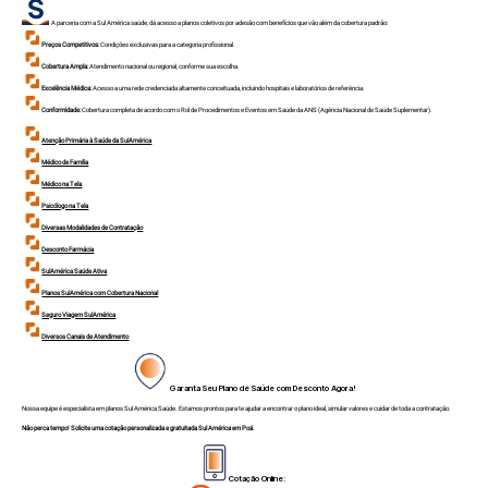
A parceria com a Sul América saúde, dá acesso a planos coletivos por adesão com benefícios que vão além da cobertura padrão:
Preços Competitivos:
Condições exclusivas para a categoria profissional.
Cobertura Ampla:
Atendimento nacional ou regional, conforme sua escolha.
Excelência Médica:
Acesso a uma rede credenciada altamente conceituada, incluindo hospitais e laboratórios de referência.
Conformidade:
Cobertura completa de acordo com o Rol de Procedimentos e Eventos em Saúde da ANS (Agência Nacional de Saúde Suplementar).
Atenção Primária à Saúde da SulAmérica
Médico de Família
Médico na Tela
Psicólogo na Tela
Diversas Modalidades de Contratação
Desconto Farmácia
SulAmérica Saúde Ativa
Planos SulAmérica com Cobertura Nacional
Seguro Viagem SulAmérica
Diversos Canais de Atendimento
Garanta Seu Plano de Saúde com Desconto Agora!
Nossa equipe é especialista em planos Sul América Saúde. Estamos prontos para te ajudar a encontrar o plano ideal, simular valores e cuidar de toda a contratação.
Não perca tempo! Solicite uma cotação personalizada e gratuitada Sul América em Poá.
Cotação Online: