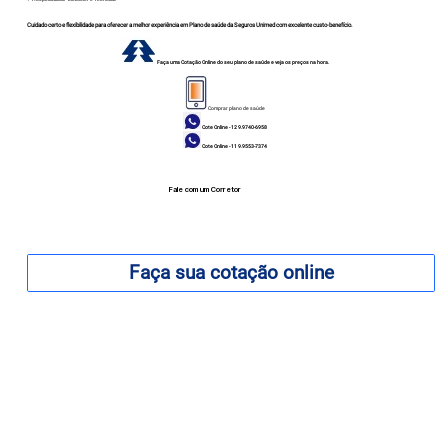
Cuidado certo e flexibilidade para oferecer a melhor experiência em Plano de saúde da Seguros Unimed com excelente custo-benefício.
Faça uma Cotação Online do seu plano de saúde e veja os preços na hora.
Comprar plano de saúde
Cote Online - 12 9.9740-6958
Cote Online - 11 9.9553-7374
Fale com um Corretor
12 99740-6958
Faça sua cotação online