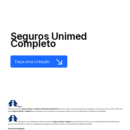
Seguros Unimed
Completo
Faça uma cotação
Sobre
O Plano de saúde da
Seguros Unimed - Completo I Enfermaria | Apartamento
oferece a melhor opção para quem busca qualidade e um preço que cabe no bolso. O Plano de
saúde
Seguros Unimed - Completo I
possui excelente custo x benefício, com uma boa cobertura na rede credenciada e atendimento de qualidade.
Atualmente nas modalidades de plano de saúde da
Seguros Unimed - Completo I
, os beneficiários já contam com a regulamentação da lei 9656/96, que
garante aos beneficiários, cobertura completa para qualquer procedimento médico conforme Rol de procedimentos da ANS.
Área de Comercialização: