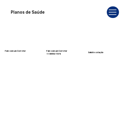
Planos de Saúde
Fale com um Corretor
Fale com um Corretor
Solicite cotação
12 99740-6958
11 99553-7374