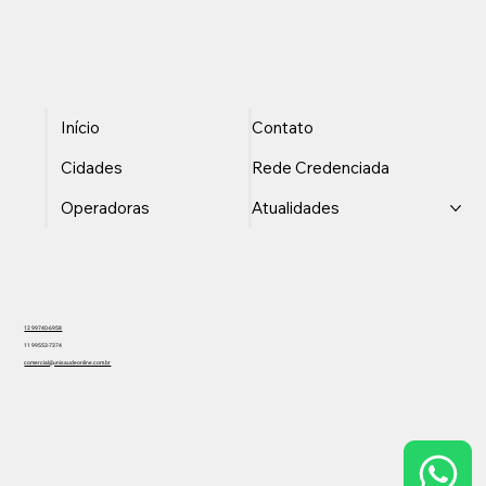
Início
Contato
Cidades
Rede Credenciada
Operadoras
Atualidades
12 99740-6958
11 99553-7374
comercial@unisaudeonline.com.br