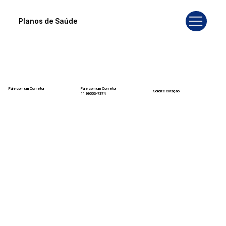
Planos de Saúde
Fale com um Corretor
Fale com um Corretor
Solicite cotação
12 99740-6958
11 99553-7374