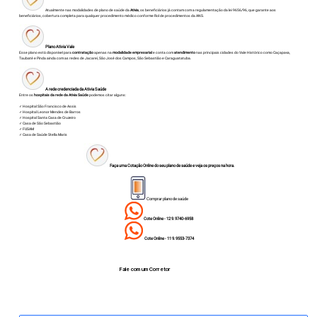
Atualmente nas modalidades de plano de saúde da
Ativia
, os beneficiários já contam com a regulamentação da lei 9656/96, que garante aos
beneficiários, cobertura completa para qualquer procedimento médico conforme Rol de procedimentos da ANS.
Plano Ativia Vale
Esse plano está disponível para
contratação
apenas na
modalidade empresarial
e conta com
atendimento
nas principais cidades do Vale Histórico como Caçapava,
Taubaté e Pinda ainda com as redes de Jacareí, São José dos Campos, São Sebastião e Caraguatatuba.
A rede credenciada da Ativia Saúde
Entre os
hospitais da rede
da Ativia Saúde
podemos citar alguns:
✓ Hospital São Francisco de Assis
✓ Hospital Leonor Mendes de Barros
✓ Hospital Santa Casa de Cruzeiro
✓ Casa de São Sebastião
✓ FUSAM
✓ Casa de Saúde Stella Maris
Faça uma Cotação Online do seu plano de saúde e veja os preços na hora.
Comprar plano de saúde
Cote Online - 12 9.9740-6958
Cote Online - 11 9.9553-7374
Fale com um Corretor
12 99740-6958