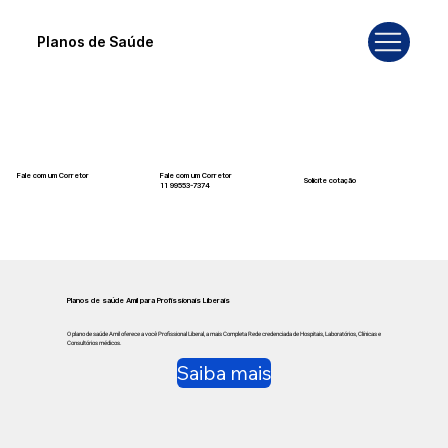
Planos de Saúde
Fale com um Corretor
Fale com um Corretor
Solicite cotação
12 99740-6958
11 99553-7374
Planos de saúde Amil para Profissionais Liberais
O plano de saúde Amil oferece a você Profissional Liberal, a mais Completa Rede credenciada de Hospitais, Laboratórios, Clínicas e
Consultórios médicos.
Saiba mais