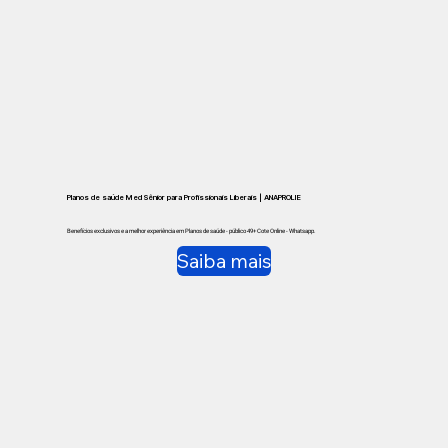
Planos de saúde Med Sênior para Profissionais Liberais | ANAPROLIE
Benefícios exclusivos e a melhor experiência em Planos de saúde - público 49+ Cote Online - Whatsapp.
Saiba mais