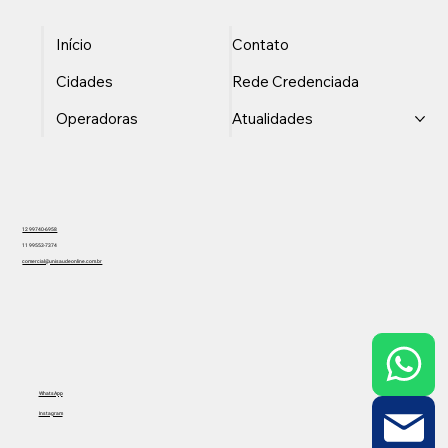
Início
Contato
Cidades
Rede Credenciada
Operadoras
Atualidades
12 99740-6958
11 99553-7374
comercial@unisaudeonline.com.br
WhatsApp
Instagram