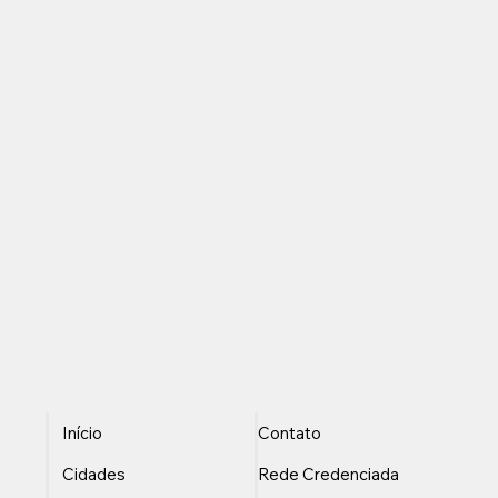
Início
Contato
Cidades
Rede Credenciada