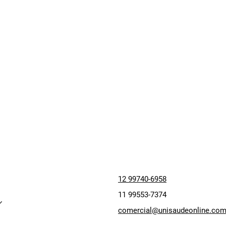
12 99740-6958
11 99553-7374
comercial@unisaudeonline.com