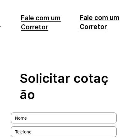
Fale com um
Fale com um
Corretor
Corretor
11 99553-7374
12 99740-6958
Solicitar cotaç
ão