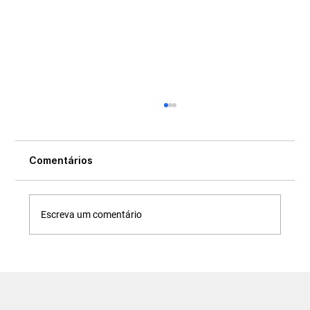
Comentários
Escreva um comentário
Regras para Plano de Saúde MEI: O que
você precisa saber para não ter o
pedido negado.