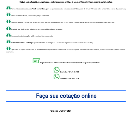
Cuidado certo e flexibilidade para oferecer a melhor experiência em Plano de saúde da Unimed SJC com excelente custo-benefício.
Planos feitos sob medida para
Você
, sua
família
ou para pequenas e médias empresas com CNPJ a partir de 02 até 199 vidas, entre funcionários e seus dependentes;
Planos com coberturas, condições e preços exclusivos;
Equipe especialista e dedicada no processo de contratação e implantação do plano de saúde e serviço de pós venda para sua empresa/RH sem custo;
Benefício que ajuda a reter talentos e manter os colaboradores motivados;
Atendimento e implantação rápido e prático, Sem burocracia;
Tem transparência e confiança.
Ajudamos Você ou sua empresa a contratar um plano de saúde, de forma consciente.;
Explicamos as regras do mercado, os detalhes de cada plano de saúde e como funciona o reajuste. Tudo de forma transparente, para você não ter surpresas no seu
orçamento.
Faça uma Cotação Online ou whatsap do seu plano de saúde e veja os preços na hora.
Cote Online - 12 9.9740-6958
Cote Online - 11 9.9553-7374
Faça sua cotação online
Fale com um Corretor
12 99740-6958