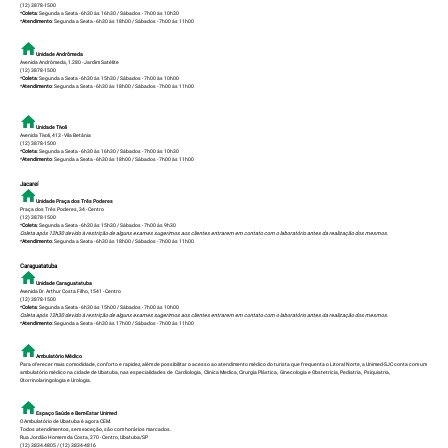
(12) 3878-1500
*
Coleta
: Segunda a Sexta - 6h30 às 16h30 / Sábados - 7h00 às 10h30
*
Atendimento
: Segunda a Sexta - 6h30 às 18h00 / Sábados - 7h00 às 11h00
Unidade Andrômeda
Avenida Andrômeda, 1.280 - Jardim Satélite
(12) 3878-1500
*
Coleta
: Segunda a Sexta - 6h30 às 15h30 / Sábados - 7h00 às 10h00
*
Atendimento
: Segunda a Sexta - 6h30 às 18h00 / Sábados - 7h00 às 11h00
Unidade Tívoli
Avenida Tívoli, 413 - Vila Betânia
(12) 3878-1500
*
Coleta
: Segunda a Sexta - 6h30 às 16h30 / Sábados - 7h00 às 10h30
*
Atendimento
: Segunda a Sexta - 6h30 às 18h00 / Sábados - 7h00 às 11h00
Jacareí
Unidade Praça dos Três Poderes
Praça dos Três Poderes, 34 - Centro
(12) 3878-1500
*
Coleta
: Segunda a Sexta - 6h30 às 15h30 / Sábados - 7h00 às 9h30
Coleta após 12h30 devido à restrição de alguns exames sugerimos aos clientes entrarem em contato com o laboratório antes da realização dos mesmos.
*
Atendimento
: Segunda a Sexta - 6h30 às 18h00 / Sábados - 7h00 às 11h00
Caraguatatuba
Unidade Caraguatatuba
Avenida Dr. Arthur Costa Filho, 1541 - Centro
(12) 3878-1500
*
Coleta
: Segunda a Sexta - 6h30 às 15h00 / Sábados - 7h00 às 10h00
Coleta após 12h30 devido à restrição de alguns exames sugerimos aos clientes entrarem em contato com o laboratório antes da realização dos mesmos.
*
Atendimento
: Segunda a Sexta - 6h30 às 17h00 / Sábados - 7h00 às 11h00
Ambulatório Médico
Para oferecer mais comodidade, conforto e rapidez, além de possibilitar o acesso ao atendimento médico do turista que frequenta o Litoral Norte, a Unimed-SJC conta com um
ambulatório médico na cidade de Ubatuba, nas especialidades de Cardiologia, Clinica Medica, Cirurgia Plástica, Ginecologia e Obstetrícia, Pediatria, Psiquiatria,
Otorrinolaringologia e Urologia.
Espaço Saúde e Bem-Estar Unimed
O Ambulatório de Ubatuba é agora CEM.
Todos atendimentos, sem exceção, são com horários marcados.
Rua Jordão Homem da Costa, 270 - Centro, Ubatuba/SP
(12) 3834.4805 / (12) 3834-4816