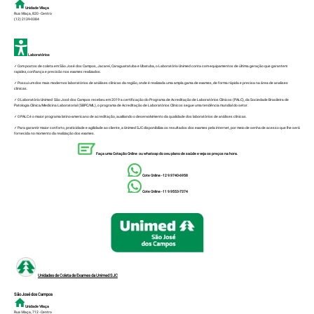
Unidade Vilaça
Rua Vilaça, 820 - Centro
(12) 2139-0384
Laboratórios
✓ Com postos de coleta em São José dos Campos, Jacareí, Caraguatatuba e Ubatuba, o Laboratório Unimed conta com equipamentos de última geração que garantem
rapidez, confiança e precisão nos exames realizados.
✓ Possui um dos mais modernos laboratórios de análises clínicas da região, onde é realizada uma ampla gama de exames, de forma rápida e precisa na área de analises
clinicas.
✓ O Laboratório Unimed São José dos Campos recebeu em 2019 a certificação do Programa de Acreditação de Laboratórios Clínicos (PALC), da Sociedade Brasileira de
Patologia Clínica/Medicina Laboratorial (SBPC/ML), o programa de Acreditação de Laboratórios Clínicos segue uma tendência mundial do setor.
✓ O PALC é o maior programa latino-americano de acreditação, auxiliando o desenvolvimento da qualidade dos laboratórios de análises clínicas.
✓ Para garantir maior conforto, praticidade e agilidade ao cliente, a Unimed SJC disponibiliza os resultados dos exames pela internet, por meio de senha de acesso que lhe será
fornecida no momento da realização dos exames.
Faça uma Cotação Online ou whatsap do seu plano de saúde e veja os preços na hora.
Cote Online - 12 9.9740-6958
Cote Online - 11 9.9553-7374
Unidades de Coleta de Exames da Unimed SJC
São José dos Campos
Unidade Vilaça
Rua Vilaça, 712 - Centro