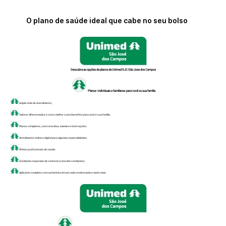
O plano de saúde ideal que cabe no seu bolso
Descubra as opções de planos da Unimed SJC São Jose dos Campos
Planos Individuais e familiares: para você ou sua família
Ampla rede de atendimento;
Valores diferenciados e com o melhor custo-benefício para você e sua família;
Planos completos, com consultas, exames e internações;
Atendimento online e digital para algumas especialidades;
Ótimos profissionais de saúde;
Condições especiais de carência (consulte condições).
Aplicativo completo com carteirinha virtual, rede-credenciada e muito mais.