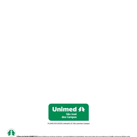
Unimed SJC São José
dos Campos
O plano de saúde certo para você viver o seu melhor
Faça uma cotação
PLANO DE SAÚDE | Unimed SJC São José dos Campos
O Plano de Saúde
UNIMED SJC
possui diversos serviços próprios, com atendimento humanizado, para que todos de sua empresa e família, sintam acolhidos pela