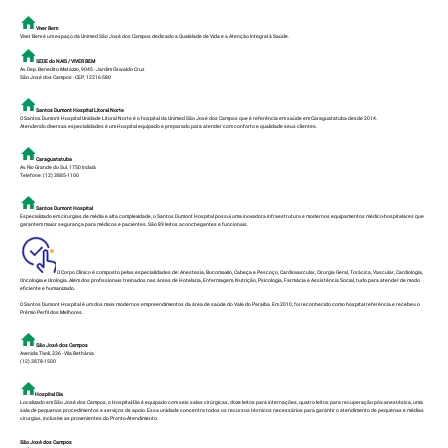
Viver Bem
Viver Bem é um espaço da Unimed São José dos Campos dedicado a Qualidade de Vida e a Atenção Integral à Saúde.
SEDE do NAIS / VIVER BEM
Av. Dep. Benedito Matazzo, 9045 - Jardim Oswaldo Cruz
São José dos Campos - CEP: 12216-580
Santos Dumont Hospital Litoral Norte
O Santos Dumont Hospital Unidade Litoral Norte é o hospital da Unimed São José dos Campos que é referência em saúde em Caraguatatuba desde 2014.
Atendendo diversas especialidades é um Hospital equipado e preparado para atender com conforto e qualidade seus clientes.
Caraguatatuba
Av. Rio Grande do Sul, 1750 Indaiá
Telefone: (12) 3885-1100
Santos Dumont Hospital
Especializado em cirurgias de média e alta complexidade, o Santos Dumont Hospital possui uma inovadora infraestrutura e modernos equipamentos médico-hospitalares que
garantem maior segurança para médicos e pacientes. São 89 leitos aconchegantes e funcionais.
O Corpo Clínico é composto pelas especialidades de: Anestesia, Bucomaxilo, Cabeça e Pescoço, Cardiovascular, Cirurgia Geral, Torácica, Vascular, Cardiologia,
Oncologia e Urologia. Além dos profissionais treinados nas áreas de Hotelaria, Enfermagem, Nutrição, Psicologia, Farmácia e Assistência Social, tudo para atender de modo
eficiente e humanizado.
O Santos Dumont Hospital é um dos mais modernos empreendimentos da área de saúde do Vale do Paraíba. Em 2010, foi reconhecido como hospital referência e recebeu o
Prêmio Perfil dos Melhores.
São José dos Campos
Avenida Tívoli, 336 - Vila Bethânia
(12) 3878-1500
Hospital Dia
Localizado em São José dos Campos, o Hospital-Dia é equipado com seis salas cirúrgicas, doze leitos para internações, quatro leitos para recuperação pós-anestésica, uma
sala de pequenos procedimentos e serviços de apoio. Essa unidade concentra todos os recursos técnicos necessários para garantir o atendimento de pequenas e médias
cirurgias, inclusive as provenientes do Pronto-Atendimento.
São José dos Campos