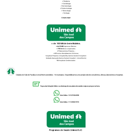
✓
Pediatria
✓
Cardiologia
✓
Dermatologia
✓
Endocrinologia
✓
Ginecologia
✓
Urologia
E muito mais!
+ de 100 Mil de beneficiários.
+ de 20 Mil
Empresas Clientes
+ 790
Médicos cooperados.
+ 7
laboratórios Próprios. ;
+ 3
Prontos Atendimentos 24 Horas;
hospitais Próprios ( Hospital Dia, Santos Dumont Hospital e
Unidade Avançada Santos Dumont hospital – Litoral Norte)
16
Hospitais Credenciados
Cidades do Vale do Paraíba e Litoral Norte atendidos - 16 municípios
.
Disponibilizamos uma ampla rede de consultórios, clínicas, laboratórios e hospitais.
Faça uma Cotação Online ou whatsap do seu plano de saúde e veja os preços na hora.
Cote Online - 12 9.9740-6958
Cote Online - 11 9.9553-7374
Programas de Saúde Unimed SJC