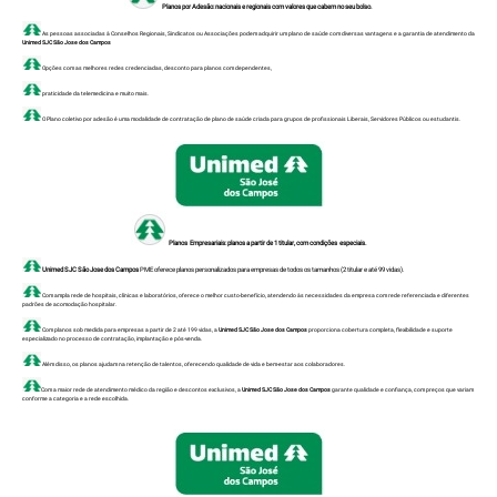
Planos por Adesão: nacionais e regionais com valores que cabem no seu bolso.
As pessoas associadas à Conselhos Regionais, Sindicatos ou Associações podem adquirir um plano de saúde com diversas vantagens e a garantia de atendimento da
Unimed SJC São Jose dos Campos
Opções com as melhores redes credenciadas, desconto para planos com dependentes,
praticidade da telemedicina e muito mais.
O Plano coletivo por adesão é uma modalidade de contratação de plano de saúde criada para grupos de profissionais Liberais, Servidores Públicos ou estudantis.
Planos Empresariais: planos a partir de 1 titular, com condições especiais.
Unimed SJC São Jose dos Campos
PME oferece planos personalizados para empresas de todos os tamanhos (2 titular e até 99 vidas).
Com ampla rede de hospitais, clínicas e laboratórios, oferece o melhor custo-benefício, atendendo às necessidades da empresa com rede referenciada e diferentes
padrões de acomodação hospitalar.
Com planos sob medida para empresas a partir de 2 até 199 vidas, a
Unimed SJC São Jose dos Campos
proporciona cobertura completa, flexibilidade e suporte
especializado no processo de contratação, implantação e pós-venda.
Além disso, os planos ajudam na retenção de talentos, oferecendo qualidade de vida e bem-estar aos colaboradores.
Com a maior rede de atendimento médico da região e descontos exclusivos, a
Unimed SJC São Jose dos Campos
garante qualidade e confiança, com preços que variam
conforme a categoria e a rede escolhida.