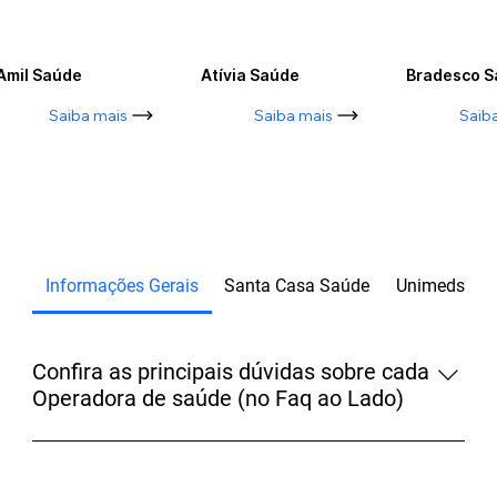
Amil Saúde
Atívia Saúde
Bradesco 
Saiba mais
Saiba mais
Saib
Informações Gerais
Santa Casa Saúde
Unimeds SJ
Confira as principais dúvidas sobre cada
Operadora de saúde (no Faq ao Lado)
Para maiores informações, fale com um de nossos 
consultores.