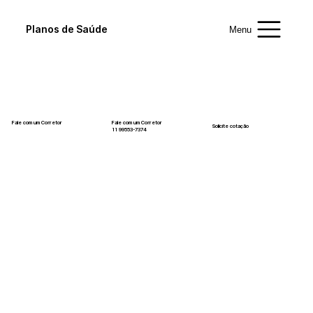
Planos de Saúde
Menu
Fale com um Corretor
Fale com um Corretor
Solicite cotação
12 99740-6958
11 99553-7374