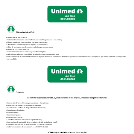
Diferenciais Unimed SJC
✓ Ampla rede de atendimento;
✓ Valores diferenciados e com o melhor custo-benefício para você e sua família;
✓ Planos completos, com consultas, exames e internações;
✓ Atendimento online e digital para algumas especialidades;
✓ Clube de vantagens com descontos exclusivos para conveniados;
✓ Ótimos profissionais de saúde;
✓ Condições especiais de carência (consulte condições).
✓ Aplicativo completo com carteirinha virtual, rede-credenciada e muito mais.
✓ Com a maior rede de atendimento médico da região e descontos exclusivos, a Unimed SJC garante qualidade e confiança, com preços que variam conforme a categoria e a
rede escolhida.
Coberturas
Ao contratar os planos da Unimed SJC, Você, sua família ou sua empresa, tem acesso a seguintes coberturas:
✓ Pronto Atendimento 24 horas para Urgência e Emergência;
✓ Consultas médicas em todas as especialidades;
✓ laboratórios e centros de diagnósticos credenciados;
✓ hospitais credenciados;
✓ Exames Simples;
✓ Exames complexos;
✓ Exames diagnósticos;
✓ Assistência médica em todas as especialidades;
✓ Internações clínicas e cirúrgicas sem limites de diárias, inclusive em UTI;
✓ Assistência ao parto e ao recém-nascido, incluindo UTI neonatal;
✓ Cobertura completa de acordo com a Lei 9.656/98 da ANS;
+100
especialidades à sua disposição