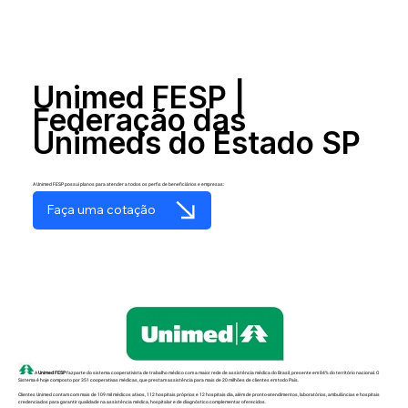
Unimed FESP |
Federação das
Unimeds do Estado SP
A Unimed FESP possui planos para atender a todos os perfis de beneficiários e empresas:
Faça uma cotação
A
Unimed FESP
faz parte do sistema cooperativista de trabalho médico com a maior rede de assistência médica do Brasil, presente em 84% do território nacional. O
Sistema é hoje composto por 351 cooperativas médicas, que prestam assistência para mais de 20 milhões de clientes em todo País.
Clientes Unimed contam com mais de 109 mil médicos ativos, 112 hospitais próprios e 12 hospitais dia, além de pronto-atendimentos, laboratórios, ambulâncias e hospitais
credenciados para garantir qualidade na assistência médica, hospitalar e de diagnóstico complementar oferecidos.