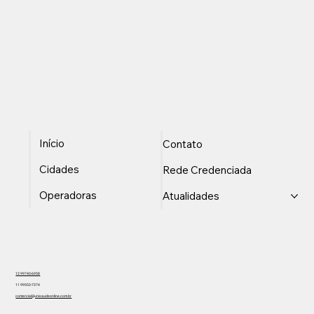
Início
Contato
Cidades
Rede Credenciada
Operadoras
Atualidades
12 99740-6958
11 99553-7374
comercial@unisaudeonline.com.br