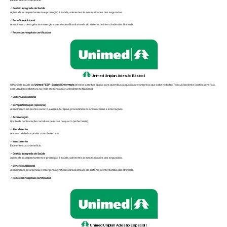
Excelente custo-benefício.
✓
Gestão Integrada de Saúde
Ações de acompanhamento e promoção à saúde, aderentes às necessidades dos segurados.
✓
Benefício Adicional
Atendimento de urgência e emergência em todo o Brasil através do sistema de intercâmbio das Unimeds.
✓
Rede com hospitais certificados
Unimed
Uniplan Adesão Básico I
O Plano de saúde da
Unimed FESP - Básico I Enfermaria
oferece a melhor opção para quem busca qualidade e um preço que cabe no bolso. Possui excelente custo x benefício,
com uma boa cobertura na rede credenciada e atendimento Nacional.
✓
Cobertura Nacional
✓
Sem participação (opcional)
Atendimento em pronto socorro, exames, terapias, procedimentos ambulatoriais e internações.
✓
Acomodação
Opção de contratação com duas pessoas no quarto (enfermaria).
✓
Atendimento
Ambulatorial e hospitalar com obstetrícia.
✓
Investimento
Excelente custo-benefício.
✓
Gestão Integrada de Saúde
Ações de acompanhamento e promoção à saúde, aderentes às necessidades dos segurados.
✓
Benefício Adicional
Atendimento de urgência e emergência em todo o Brasil através do sistema de intercâmbio das Unimeds.
✓
Rede com hospitais certificados
Unimed
Uniplan Adesão Especial I