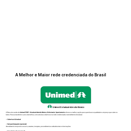
A Melhor e Maior rede credenciada do Brasil
Unimed Estadual Adesão Básico
O Plano de saúde da
Unimed FESP - Estadual Adesão Básico
;
Enfermaria I Apartamento
oferece a melhor opção para quem busca qualidade e um preço que cabe no
bolso. Possui excelente custo x benefício, com uma boa cobertura na rede credenciada e atendimento Estadual.
✓
Cobertura Estadual
✓
Sem participação (opcional)
Atendimento em pronto socorro, exames, terapias, procedimentos ambulatoriais e internações.