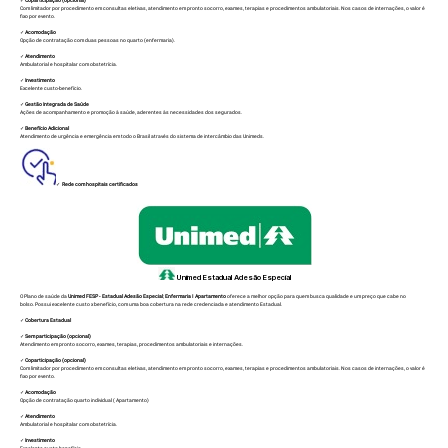
✓
Coparticipação (opcional)
Com limitador por procedimento em consultas eletivas, atendimento em pronto socorro, exames, terapias e procedimentos ambulatoriais. Nos casos de internações, o valor é
fixo por evento.
✓
Acomodação
Opção de contratação com duas pessoas no quarto (enfermaria).
✓
Atendimento
Ambulatorial e hospitalar com obstetrícia.
✓
Investimento
Excelente custo-benefício.
✓
Gestão Integrada de Saúde
Ações de acompanhamento e promoção à saúde, aderentes às necessidades dos segurados.
✓
Benefício Adicional
Atendimento de urgência e emergência em todo o Brasil através do sistema de intercâmbio das Unimeds.
✓
Rede com hospitais certificados
Unimed Estadual Adesão Especial
O Plano de saúde da
Unimed FESP - Estadual Adesão Especial
;
Enfermaria I Apartamento
oferece a melhor opção para quem busca qualidade e um preço que cabe no
bolso. Possui excelente custo x benefício, com uma boa cobertura na rede credenciada e atendimento Estadual.
✓
Cobertura Estadual
✓
Sem participação (opcional)
Atendimento em pronto socorro, exames, terapias, procedimentos ambulatoriais e internações.
✓
Coparticipação (opcional)
Com limitador por procedimento em consultas eletivas, atendimento em pronto socorro, exames, terapias e procedimentos ambulatoriais. Nos casos de internações, o valor é
fixo por evento.
✓
Acomodação
Opção de contratação quarto individual ( Apartamento)
✓
Atendimento
Ambulatorial e hospitalar com obstetrícia.
✓
Investimento