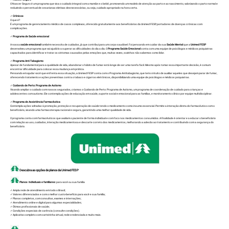
O Nascer Seguro é um programa que visa o cuidado integral com a mamãe e o bebê, promovendo um modelo de atenção ao parto e ao nascimento, valorizando o parto normal e
reduzindo o percentual de cesarianas eletivas desnecessárias, ou seja, cuidado apropriado na hora certa.
✓
Crônicos
O que é?
É um programa de gerenciamento médico de casos complexos, oferecido gratuitamente aos beneficiários da Unimed FESP, portadores de doenças crônicas com
complicações.
✓
Programa de Saúde emocional
A nossa
saúde emocional
também necessita de cuidados, já que contribui para um corpo saudável. Foi pensando em cuidar da sua
Saúde Mental
que a
Unimed FESP
desenvolveu um programa que vai ajudá-lo a superar as dificuldades do dia a dia. O
Programa Saúde Emocional
conta com uma equipe de psicólogos e médicos psiquiatras
capacitados para identificar e tratar os sintomas causados pelas emoções que, muitas vezes, sozinhos não sabemos como lidar.
✓
Programa Anti Tabagismo
Apesar de fundamental para a qualidade de vida, abandonar o hábito de fumar está longe de ser uma tarefa fácil. Mesmo após tomar essa importante decisão, é comum
encontrar dificuldade para colocar essa mudança em prática.
Pensando em ajudar você que enfrenta essa situação, a Unimed FESP conta com o Programa Antitabagismo, que tem o intuito de auxiliar aqueles que desejam parar de fumar,
oferecendo tratamento e ações preventivas contra o tabaco e cigarros eletrônicos, disponibilizando uma equipe de psicólogos e médicos psiquiatras.
✓
Cuidando de Perto: Programa de Autismo
Visando ampliar o cuidado com nossos segurados, criamos o Cuidando de Perto: Programa de Autismo, um programa de coordenação de cuidado para crianças e
adolescentes com autismo. Ele contempla ações de educação em saúde, suporte social e emocional para as famílias, e monitoramento clínico por equipe multidisciplinar.
✓
Programa de Assistência Farmacêutica
Contempla ações voltadas à promoção, proteção e recuperação de saúde tendo o medicamento como insumo essencial. Permite a interação direta do farmacêutico com o
beneficiário, visando uma farmacoterapia racional e segura, garantindo uma melhor qualidade de vida.
O programa conta com farmacêuticos que avaliam o paciente de forma individual e com foco nos medicamentos consumidos. A finalidade é orientar e a educar o beneficiário
com relação ao uso, cuidados, interação medicamentosa e descarte correto dos medicamentos, melhorando a adesão ao tratamento e contribuindo com a segurança do
beneficiário.
Descubra as opções de planos da Unimed FESP
Planos Individuais e familiares:
para você ou sua família
✓ Ampla rede de atendimento em todo o Brasil;
✓ Valores diferenciados e com o melhor custo-benefício para você e sua família;
✓ Planos completos, com consultas, exames e internações;
✓ Atendimento online e digital para algumas especialidades;
✓ Ótimos profissionais de saúde;
✓ Condições especiais de carência (consulte condições).
✓ Aplicativo completo com carteirinha virtual, rede-credenciada e muito mais.