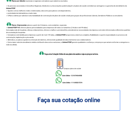
Planos por Adesão:
nacionais e regionais com valores que cabem no seu bolso.
✓ As pessoas associadas à Conselhos Regionais, Sindicatos ou Associações podem adquirir um plano de saúde com diversas vantagens e a garantia de atendimento da
Unimed FESP
✓ Opções com as melhores redes credenciadas, desconto para planos com dependentes,
✓ praticidade da telemedicina e muito mais.
✓ O Plano coletivo por adesão é uma modalidade de contratação de plano de saúde criada para grupos de profissionais Liberais, Servidores Públicos ou estudantis.
Planos Empresariais:
planos a partir de 2 titulares, com condições especiais.
✓
Unimed FESP
PME oferece planos personalizados para empresas de todos os tamanhos (2 titular e até 99 vidas).
Com ampla rede de hospitais, clínicas e laboratórios, oferece o melhor custo-benefício, atendendo às necessidades da empresa com rede referenciada e diferentes padrões
de acomodação hospitalar.
✓ Com planos sob medida para empresas a partir de 2 até 199 vidas, a
Unimed FESP
proporciona cobertura completa, flexibilidade e suporte especializado no processo de
contratação, implantação e pós-venda.
✓ Além disso, os planos ajudam na retenção de talentos, oferecendo qualidade de vida e bem-estar aos colaboradores.
✓ Com a maior rede de atendimento médico do Brasil e descontos exclusivos, a
Unimed FESP
garante qualidade e confiança, com preços que variam conforme a categoria e a
rede escolhida.
Faça uma Cotação Online do seu plano de saúde e veja os preços na hora.
Comprar plano de saúde
Cote Online - 12 9.9740-6958
Cote Online - 11 9.9553-7374
Faça sua cotação online