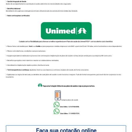
✓
Gestão Integrada de Saúde
Ações de acompanhamento e promoção à saúde, aderentes às necessidades dos segurados.
✓
Benefício Adicional
Atendimento de urgência e emergência em todo o Brasil através do sistema de intercâmbio das Unimeds.
✓
Rede com hospitais certificados
Cuidado certo e flexibilidade para oferecer a melhor experiência em Plano de saúde da Unimed FESP com excelente custo-benefício.
✓ Planos feitos sob medida para
Você
, sua
família
ou para pequenas e médias empresas com CNPJ a partir de 02 até 199 vidas, entre funcionários e seus dependentes;
✓ Planos com coberturas, condições e preços exclusivos;
✓ Equipe especialista e dedicada no processo de contratação e implantação do plano de saúde e serviço de pós venda para sua empresa/RH sem custo;
✓ Benefício que ajuda a reter talentos e manter os colaboradores motivados;
✓ Atendimento e implantação rápido e prático, Sem burocracia;
✓
Tem transparência e confiança.
Ajudamos Você ou sua empresa a contratar um plano de saúde, de forma consciente;
✓ Explicamos as regras do mercado, os detalhes de cada plano de saúde e como funciona o reajuste. Tudo de forma transparente, para você não ter surpresas no seu
orçamento.
Faça uma Cotação Online do seu plano de saúde e veja os preços na hora.
Comprar plano de saúde
Cote Online - 12 9.9740-6958
Cote Online - 11 9.9553-7374
Faça sua cotação online