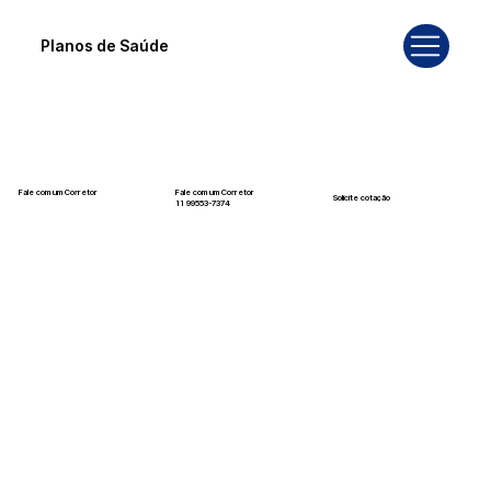
Planos de Saúde
Fale com um Corretor
Fale com um Corretor
Solicite cotação
12 99740-6958
11 99553-7374