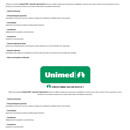
O Plano de saúde da
Unimed FESP - Especial I Apartamento
oferece a melhor opção para quem busca qualidade e um preço que cabe no bolso. Possui excelente custo x
benefício, com uma boa cobertura na rede credenciada e atendimento Nacional.
✓
Cobertua Nacional
✓
Sem participação (opcional)
Atendimento em pronto socorro, exames, terapias, procedimentos ambulatoriais e internações.
✓
Acomodação
Opção de contratação em Quarto Indivual (apartamento);
✓
Atendimento
Ambulatorial e hospitalar com obstetrícia.
✓
Investimento
Excelente custo-benefício.
✓
Gestão Integrada de Saúde
Ações de acompanhamento e promoção à saúde, aderentes às necessidades dos segurados.
✓
Benefício Adicional
Atendimento de urgência e emergência em todo o Brasil através do sistema de intercâmbio das Unimeds.
✓
Rede com hospitais certificados
Unimed
Uniplan Adesão Master I
O Plano de saúde da
Unimed FESP - Especial I Apartamento
oferece a melhor opção para quem busca qualidade e um preço que cabe no bolso. Possui excelente custo x
benefício, com uma boa cobertura na rede credenciada e atendimento Nacional.
✓
Cobertura Nacional
✓
Sem participação (opcional)
Atendimento em pronto socorro, exames, terapias, procedimentos ambulatoriais e internações.
✓
Acomodação
Opção de contratação em Quarto Indivual (apartamento);
✓
Atendimento
Ambulatorial e hospitalar com obstetrícia.
✓
Investimento
Excelente custo-benefício.