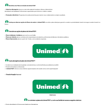
Benefícios dos Planos de Saúde da Unimed FESP:
✓
Cobertura Abrangente:
Acesso a uma rede ampla de hospitais, clínicas e laboratórios.
Atendimento de Qualidade: Profissionais capacitados para oferecer o melhor cuidado.
✓
Prevenção e Bem-Estar:
Programas de saúde preventiva para manter seus colaboradores sempre saudáveis.
Conheça as diversas opções de Planos de saúde
da
Unimed FESP
e escolha o plano ideal para garantir a saúde e a produtividade. Investir em seguro saúde é investir no
futuro.
Descubra as opções de planos da Unimed FESP:
✓
Planos Individuais e familiares:
para você ou sua família
✓
Planos por Adesão:
planos com desconto especial para estudantes, profissionais de liberais e Servidores públicos.
✓
Planos Empresariais:
planos a partir de 1 titular, com condições especiais.
Qual a abrangência do plano da Unimed FESP?
✓ A cobertura é ambulatorial, hospitalar com obstetrícia e conforme Rol de procedimentos da ANS.
✓ Produtos Estaduais ou Nacionais.
✓ A
Unimed FESP
oferece a seus clientes opção de planos de saúde com ou sem coparticipação!
✓
Área de Atuação
: Nacional
Coberturas
Ao contratar os planos da Unimed FESP e, você e sua família tem acesso a seguinte cobertura:
✓ Pronto Atendimento 24 horas para Urgência e Emergência;