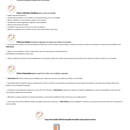
Planos Individuais e familiares:
para você ou sua família
✓ Ampla rede de atendimento;
✓ Valores diferenciados e com o melhor custo-benefício para você e sua família;
✓ Planos completos, com consultas, exames e internações;
✓ Atendimento online e digital para algumas especialidades;
✓ Ótimos profissionais de saúde;
✓ Condições especiais de carência (consulte condições).
✓ Aplicativo completo com carteirinha virtual, rede-credenciada e muito mais.
Planos por Adesão:
nacionais e regionais com valores que cabem no seu bolso.
✓ As pessoas associadas à Conselhos Regionais, Sindicatos ou Associações podem adquirir um plano de saúde com diversas vantagens e a garantia de atendimento da
Atívia Saúde
✓ Opções com as melhores redes credenciadas, desconto para planos com dependentes,
praticidade da telemedicina e muito mais.
✓ O Plano coletivo por adesão é uma modalidade de contratação de plano de saúde criada para grupos de profissionais Liberais, Servidores Públicos ou estudantis.
Planos Empresariais:
planos a partir de 1 titular, com condições especiais.
✓
Atívia Saúde
PME oferece planos personalizados para empresas de todos os tamanhos (2 titular e até 99 vidas).
✓ Com ampla rede de hospitais, clínicas e laboratórios, oferece o melhor custo-benefício, atendendo às necessidades da empresa com rede referenciada e diferentes
padrões de acomodação hospitalar.
✓ Com planos sob medida para empresas a partir de 2 até 199 vidas, a
Atívia Saúde
proporciona cobertura completa, flexibilidade e suporte especializado no processo de
contratação, implantação e pós-venda.
✓ Além disso, os planos ajudam na retenção de talentos, oferecendo qualidade de vida e bem-estar aos colaboradores.
✓ Com a maior rede de atendimento médico da região e descontos exclusivos, a
Atívia Saúde
garante qualidade e confiança, com preços que variam conforme a categoria e a
rede escolhida.
Faça uma Cotação Online do seu plano de saúde e veja os preços na hora.