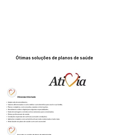
Ótimas soluções de planos de saúde
Diferenciais Atívia Saúde
✓ Ampla rede de atendimento;
✓ Valores diferenciados e com o melhor custo-benefício para você e sua família;
✓ Planos completos, com consultas, exames e internações;
✓ Atendimento online e digital para algumas especialidades;
✓ Clube de vantagens com descontos exclusivos para conveniados;
✓ Ótimos profissionais de saúde;
✓ Condições especiais de carência (consulte condições).
✓ Aplicativo completo com carteirinha virtual, rede-credenciada e muito mais.
✓ Atívia Saúde seu plano de saúde a um custo acessível.
Descubra as opções de planos da Atívia Saúde