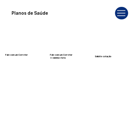
Planos de Saúde
Fale com um Corretor
Fale com um Corretor
Solicite cotação
12 99740-6958
11 99553-7374