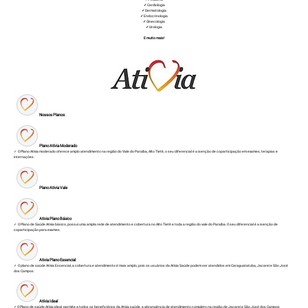
✓
Cardiologia
✓
Dermatologia
✓
Endocrinologia
✓
Ginecologia
✓
Urologia
E muito mais!
Nossos Planos:
Plano Atívia Moderado
✓ O Plano Atívia moderado oferece amplo atendimento na região do Vale do Paraíba, Alto Tietê, o seu diferencial é a isenção de coparticipação em exames, terapias e
internações.
Plano Ativia Vale
Ativia Plano Básico
✓ O Plano de Saúde Atívia básico, possui uma ampla rede de atendimento e cobertura no Alto Tietê e toda a região do vale do Paraíba. O seu diferencial é a isenção de
coparticipação para exames.
Ativia Plano Essencial
✓ O plano de saúde Atívia Essencial, a cobertura e atendimento é mais amplo, pois os usuários da Atívia Saúde podem ser atendidos em Caraguatatuba, Jacareí e São José
dos Campos.
Atívia Ideal
✓ O Plano de saúde Atívia ideal, permite a todos os beneficiários da Atívia saúde, a abrangência de atendimento completo na região de Jacareí e São José dos Campos