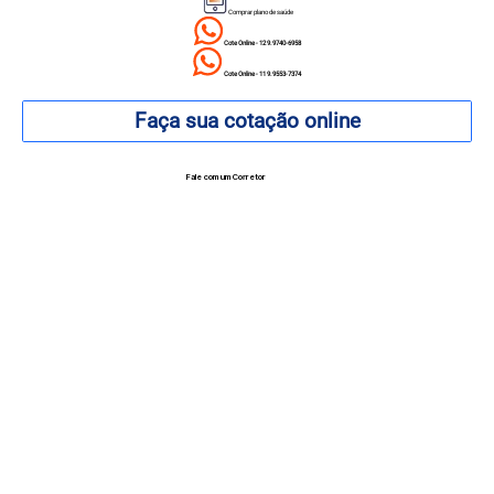
Comprar plano de saúde
Cote Online - 12 9.9740-6958
Cote Online - 11 9.9553-7374
Faça sua cotação online
Fale com um Corretor
12 99740-6958