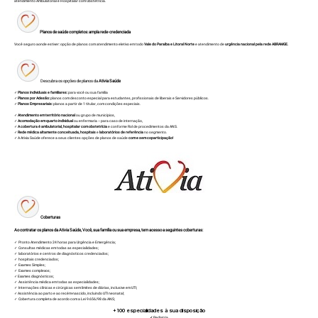
atendimento Ambulatorial e Hospitalar com Obstetrícia.
Planos de saúde completos: ampla rede-credenciada
Você seguro aonde estiver: opção de planos com atendimento eletivo em todo
Vale do Paraíba e Litoral Norte
e atendimento de
urgência nacional pela rede ABRAMGE.
Descubra os opções de planos da
Ativia Saúde
✓
Planos Individuais e familiares:
para você ou sua família
✓
Planos por Adesão:
planos com desconto especial para estudantes, profissionais de liberais e Servidores públicos.
✓
Planos Empresariais:
planos a partir de 1 titular, com condições especiais.
✓
Atendimento em território nacional
ou grupo de municípios,
✓
Acomodação em quarto individual
ou enfermaria – para caso de internação,
✓
A cobertura é ambulatorial, hospitalar com obstetrícia
e conforme Rol de procedimentos da ANS.
✓
Rede médica altamente conceituada, hospitais
e
laboratórios de referência
no segmento.
✓ A Ativia Saúde oferece a seus clientes opções de planos de saúde
com e sem coparticipação!
Coberturas
Ao contratar os planos da Ativia Saúde, Você, sua família ou sua empresa, tem acesso a seguintes coberturas:
✓ Pronto Atendimento 24 horas para Urgência e Emergência;
✓ Consultas médicas em todas as especialidades;
✓ laboratórios e centros de diagnósticos credenciados;
✓ hospitais credenciados;
✓ Exames Simples;
✓ Exames complexos;
✓ Exames diagnósticos;
✓ Assistência médica em todas as especialidades;
✓ Internações clínicas e cirúrgicas sem limites de diárias, inclusive em UTI;
✓ Assistência ao parto e ao recém-nascido, incluindo UTI neonatal;
✓ Cobertura completa de acordo com a Lei 9.656/98 da ANS;
+100
especialidades à sua disposição
✓
Pediatria