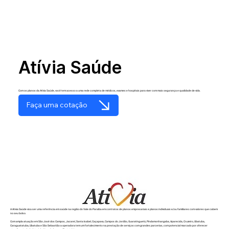
Atívia Saúde
Com os planos da Atívia Saúde, você tem acesso a uma rede completa de médicos, exames e hospitais para viver com mais segurança e qualidade de vida.
Faça uma cotação
A Ativia Saúde visa ser uma referência em saúde na região do Vale do Paraíba em contratos de planos empresariais e planos individuais e/ou familiares com valores que cabem
no seu bolso.
Com ampla atuação em São José dos Campos, Jacareí, Santa Isabel, Caçapava, Campos do Jordão, Guaratinguetá, Pindamonhangaba, Aparecida, Cruzeiro, Ubatuba,
Caraguatatuba, Ubatuba e São Sebastião a operadora tem um fortalecimento na prestação de serviços com grandes parcerias, com potencial marcado por oferecer