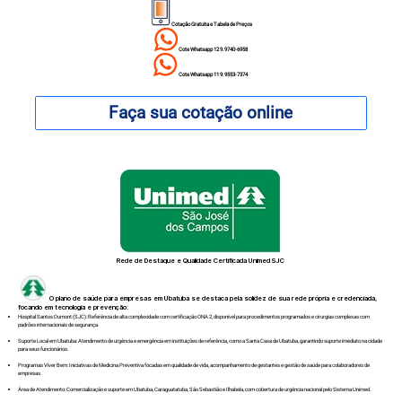
Cotação Gratuita e Tabela de Preços
Cote Whatsapp 12 9.9740-6958
Cote Whatsapp 11 9.9553-7374
Faça sua cotação online
Rede de Destaque e Qualidade Certificada Unimed SJC
O plano de saúde para empresas em Ubatuba se destaca pela solidez de sua rede própria e credenciada,
focando em tecnologia e prevenção:
Hospital Santos Dumont (SJC): Referência de alta complexidade com certificação ONA 2, disponível para procedimentos programados e cirurgias complexas com
padrões internacionais de segurança.
Suporte Local em Ubatuba: Atendimento de urgência e emergência em instituições de referência, como a Santa Casa de Ubatuba, garantindo suporte imediato na cidade
para seus funcionários.
Programas Viver Bem: Iniciativas de Medicina Preventiva focadas em qualidade de vida, acompanhamento de gestantes e gestão de saúde para colaboradores de
empresas.
Área de Atendimento: Comercialização e suporte em Ubatuba, Caraguatatuba, São Sebastião e Ilhabela, com cobertura de urgência nacional pelo Sistema Unimed.