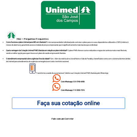
FAQ — Perguntas Frequentes
Como funciona o plano Unimed para MEI em Ubatuba?
O microempreendedor individual pode contratar o plano para si e seus dependentes utilizando o CNPJ (mínimo 6
meses de abertura), garantindo acesso à tabela de preços empresarial, que é significativamente mais barata que a individual.
Qual a vantagem da Cotação Unimed PME Ubatuba em relação ao plano individual?
O plano PME oferece custos reduzidos e regras de carência muito mais flexíveis,
sendo a melhor opção para quem busca um plano de saúde empresarial Ubatuba.
O atendimento empresarial cobre urgências fora da cidade?
Sim. Além da rede local no Litoral Norte e Vale do Paraíba, o beneficiário conta com o sistema de intercâmbio
da Unimed para atendimentos de urgência e emergência em todo o território nacional.
Transforme a saúde da sua empresa! Solicite sua Cotação Unimed PME Ubatuba pelo WhatsApp
Cote Whatsapp 12 9.9740-6958
Cote Whatsapp 11 9.9553-7374
Faça sua cotação online
Fale com um Corretor
12 99740-6958