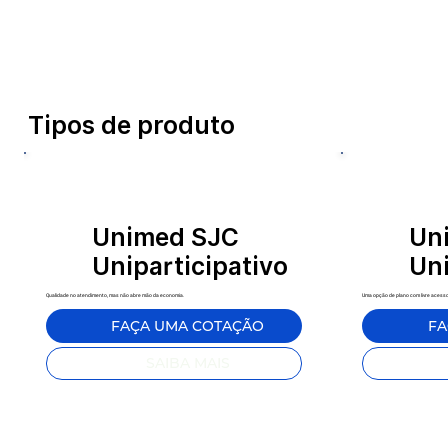
Tipos de produto
Unimed SJC
Un
Uniparticipativo
Uni
Qualidade no atendimento, mas não abre mão da economia.
Uma opção de plano com livre acess
FAÇA UMA COTAÇÃO
FA
SAIBA MAIS