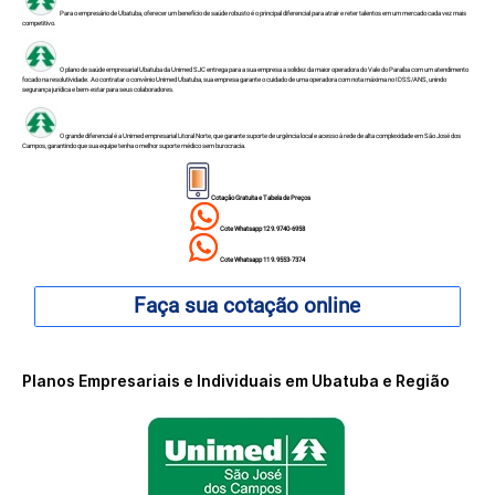
Para o empresário de Ubatuba, oferecer um benefício de saúde robusto é o principal diferencial para atrair e reter talentos em um mercado cada vez mais
competitivo.
O plano de saúde empresarial Ubatuba da Unimed SJC entrega para a sua empresa a solidez da maior operadora do Vale do Paraíba com um atendimento
focado na resolutividade. Ao contratar o convênio Unimed Ubatuba, sua empresa garante o cuidado de uma operadora com nota máxima no IDSS/ANS, unindo
segurança jurídica e bem-estar para seus colaboradores.
O grande diferencial é a Unimed empresarial Litoral Norte, que garante suporte de urgência local e acesso à rede de alta complexidade em São José dos
Campos, garantindo que sua equipe tenha o melhor suporte médico sem burocracia.
Cotação Gratuita e Tabela de Preços
Cote Whatsapp 12 9.9740-6958
Cote Whatsapp 11 9.9553-7374
Faça sua cotação online
Planos Empresariais e Individuais em Ubatuba e Região