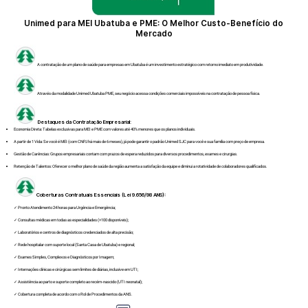
Unimed para MEI Ubatuba e PME: O Melhor Custo-Benefício do
Mercado
A contratação de um plano de saúde para empresas em Ubatuba é um investimento estratégico com retorno imediato em produtividade.
Através da modalidade Unimed Ubatuba PME, seu negócio acessa condições comerciais impossíveis na contratação de pessoa física.
Destaques da Contratação Empresarial:
Economia Direta: Tabelas exclusivas para MEI e PME com valores até 40% menores que os planos individuais.
A partir de 1 Vida: Se você é MEI (com CNPJ há mais de 6 meses), já pode garantir o padrão Unimed SJC para você e sua família com preço de empresa.
Gestão de Carências: Grupos empresariais contam com prazos de espera reduzidos para diversos procedimentos, exames e cirurgias.
Retenção de Talentos: Oferecer o melhor plano de saúde da região aumenta a satisfação da equipe e diminui a rotatividade de colaboradores qualificados.
Coberturas Contratuais Essenciais (Lei 9.656/98 ANS):
✓ Pronto Atendimento 24 horas para Urgência e Emergência;
✓ Consultas médicas em todas as especialidades (+100 disponíveis);
✓ Laboratórios e centros de diagnósticos credenciados de alta precisão;
✓ Rede hospitalar com suporte local (Santa Casa de Ubatuba) e regional;
✓ Exames Simples, Complexos e Diagnósticos por Imagem;
✓ Internações clínicas e cirúrgicas sem limites de diárias, inclusive em UTI;
✓ Assistência ao parto e suporte completo ao recém-nascido (UTI neonatal);
✓ Cobertura completa de acordo com o Rol de Procedimentos da ANS.