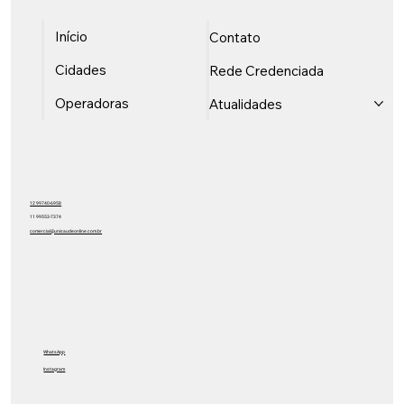
Início
Contato
Cidades
Rede Credenciada
Operadoras
Atualidades
12 99740-6958
11 99553-7374
comercial@unisaudeonline.com.br
WhatsApp
Instagram