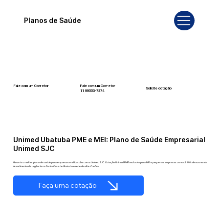
Planos de Saúde
Fale com um Corretor
Fale com um Corretor
Solicite cotação
12 99740-6958
11 99553-7374
Unimed Ubatuba PME e MEI: Plano de Saúde Empresarial
Unimed SJC
Garanta o melhor plano de saúde para empresas em Ubatuba com a Unimed SJC. Cotação Unimed PME exclusiva para MEI e pequenas empresas com até 40% de economia.
Atendimento de urgência na Santa Casa de Ubatuba e rede de elite. Confira.
Faça uma cotação