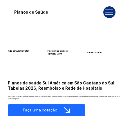
Planos de Saúde
Fale com um Corretor
Fale com um Corretor
Solicite cotação
12 99740-6958
11 99553-7374
Planos de saúde Sul América em São Caetano do Sul:
Tabelas 2026, Reembolso e Rede de Hospitais
Procurando SulAmérica Saúde em São Caetano do Sul? Encontre o plano ideal para sua família ou empresa. Atendimento especializado e ampla rede médica. Acesse e
compare agora!
Faça uma cotação