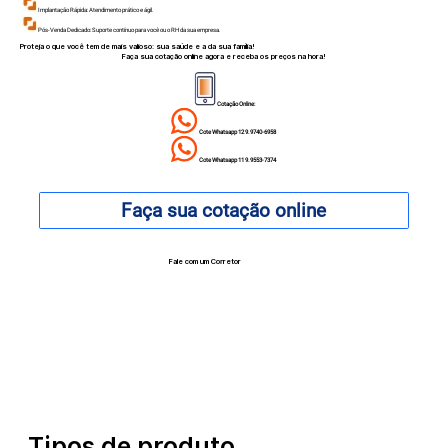
Implantação Rápida: Atendimento prático e ágil.
Pós-Venda Dedicado: Suporte contínuo para você ou o RH da sua empresa.
Proteja o que você tem de mais valioso: sua saúde e a da sua família!
Faça sua cotação online agora e receba os preços na hora!
Cotação Online:
Cote Whatsapp 12 9.9740-6958
Cote Whatsapp 11 9.9553-7374
Faça sua cotação online
Fale com um Corretor
12 99740-6958
Tipos de produto