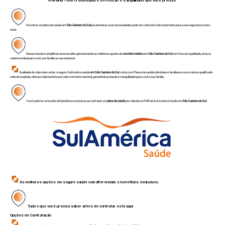
A Melhor rede credenciada e a Proteção e tranquilidade que você precisa.
Encontrar um plano de saúde em
São Caetano do Sul
que atenda às suas necessidades pode ser a decisão mais importante para a sua segurança e bem-
estar.
Nossa missão é simplificar essa escolha, apresentando as melhores opções de
convênio médico
em
São Caetano do Sul
com foco em qualidade, preço e
cobertura ideal para você, sua família ou sua empresa.
Qualidade de vida e bem estar, o seguro SulAmérica saúde
em São Caetano do Sul
, conta com Planos de saúde individuais e familiares e uma vasta e qualificada
rede de hospitais, clinicas e laboratórios por todo o território nacional, garantindo proteção e tranquilidade para você e sua família.
Você
pode ter uma série de benefícios exclusivos ao contratar um
plano de saúde
por Adesão ou PME da Sul América Saúde em
São Caetano do Sul.
As melhores opções em seguro saúde com diferenciais e benefícios exclusivos.
Tudo o que você precisa saber antes de contratar está aqui:
Opções de Contratação