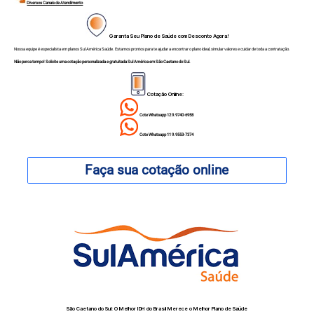
Diversos Canais de Atendimento
Garanta Seu Plano de Saúde com Desconto Agora!
Nossa equipe é especialista em planos Sul América Saúde. Estamos prontos para te ajudar a encontrar o plano ideal, simular valores e cuidar de toda a contratação.
Não perca tempo! Solicite uma cotação personalizada e gratuitada Sul América em São Caetano do Sul.
Cotação Online:
Cote Whatsapp 12 9.9740-6958
Cote Whatsapp 11 9.9553-7374
Faça sua cotação online
São Caetano do Sul: O Melhor IDH do Brasil Merece o Melhor Plano de Saúde