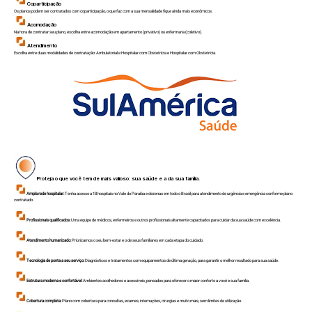
Coparticipação
Os planos podem ser contratados com coparticipação, o que faz com a sua mensalidade fique ainda mais econômicos.
Acomodação
Na hora de contratar seu plano, escolha entre acomodação em apartamento (privativo) ou enfermaria (coletivo).
Atendimento
Escolha entre duas modalidades de contratação: Ambulatorial e Hospitalar com Obstetrícia e Hospitalar com Obstetrícia.
Proteja o que você tem de mais valioso: sua saúde e a da sua família.
Ampla rede hospitalar:
Tenha acesso a 18 hospitais no Vale do Paraíba e dezenas em todo o Brasil para atendimento de urgência e emergência conforme plano
contratado.
Profissionais qualificados:
Uma equipe de médicos, enfermeiros e outros profissionais altamente capacitados para cuidar da sua saúde com excelência.
Atendimento humanizado:
Priorizamos o seu bem-estar e o de seus familiares em cada etapa do cuidado.
Tecnologia de ponta a seu serviço:
Diagnósticos e tratamentos com equipamentos de última geração, para garantir o melhor resultado para sua saúde.
Estrutura moderna e confortável:
Ambientes acolhedores e acessíveis, pensados para oferecer o maior conforto a você e sua família.
Cobertura completa:
Plano com cobertura para consultas, exames, internações, cirurgias e muito mais, sem limites de utilização.