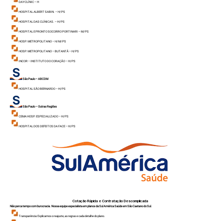
DAYCLÍNIC – H
HOSPITAL ALBERT SABIN. – H/ PS
HOSPITAL DAS CLÍNICAS. – H/ PS
HOSPITAL E PRONTO SOCORRO PORTINARI – M/ PS
HOSP. METROPOLITANO – H/ M/ PS
HOSP. METROPOLITANO – BUTANTÃ – H/ PS
INCOR – INSTITUTO DO CORAÇÃO – H/ PS
São Paulo – ABCDM
HOSPITAL SÃO BERNARDO – H/ PS
São Paulo – Outras Regiões
CEMA HOSP. ESPECIALIZADO – H/ PS
HOSPITAL DOS DEFEITOS DA FACE – H/ PS
Cotação Rápida e Contratação Descomplicada
Não perca tempo com burocracia. Nossa equipe especialista em planos da Sul América Saúde em São Caetano do Sul.
Transparência: Explicamos o reajuste, as regras e cada detalhe do plano.