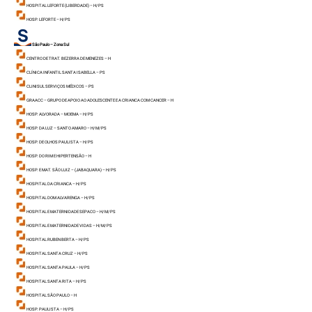
HOSPITAL LEFORTE (LIBERDADE) – H/ PS
HOSP. LEFORTE – H/ PS
São Paulo – Zona Sul
CENTRO DE TRAT. BEZERRA DE MENEZES – H
CLÍNICA INFANTIL SANTA ISABELLA – PS
CLINISUL SERVIÇOS MÉDICOS – PS
GRAACC – GRUPO DE APOIO AO ADOLESCENTE E A CRIANCA COM CANCER – H
HOSP. ALVORADA – MOEMA – H/ PS
HOSP. DA LUZ – SANTO AMARO – H/ M/ PS
HOSP. DE OLHOS PAULISTA – H/ PS
HOSP. DO RIM E HIPERTENSÃO – H
HOSP. E MAT. SÃO LUIZ – (JABAQUARA) – H/ PS
HOSPITAL DA CRIANCA – H/ PS
HOSPITAL DOM ALVARENGA – H/ PS
HOSPITAL E MATERNIDADE SEPACO – H/ M/ PS
HOSPITAL E MATERNIDADE VIDAS – H/ M/ PS
HOSPITAL RUBEN BERTA – H/ PS
HOSPITAL SANTA CRUZ – H/ PS
HOSPITAL SANTA PAULA – H/ PS
HOSPITAL SANTA RITA – H/ PS
HOSPITAL SÃO PAULO – H
HOSP. PAULISTA – H/ PS