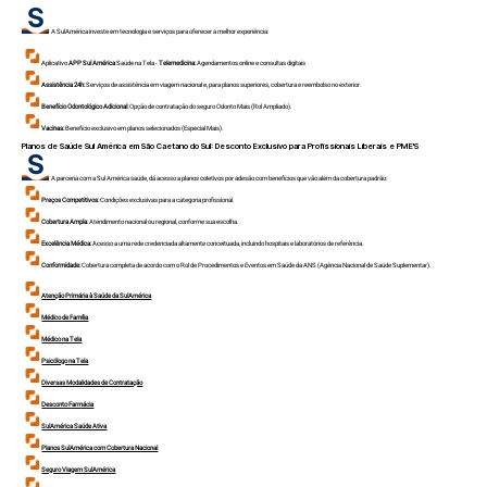
A SulAmérica investe em tecnologia e serviços para oferecer a melhor experiência:
Aplicativo
APP Sul América
Saúde na Tela -
Telemedicina:
Agendamentos online e consultas digitais
Assistência 24h:
Serviços de assistência em viagem nacional e, para planos superiores, cobertura e reembolso no exterior.
Benefício Odontológico Adicional:
Opção de contratação do seguro Odonto Mais (Rol Ampliado).
Vacinas:
Benefício exclusivo em planos selecionados (Especial Mais).
Planos de Saúde Sul América em
São Caetano do Sul
: Desconto Exclusivo para Profissionais Liberais e PME'S
A parceria com a Sul América saúde, dá acesso a planos coletivos por adesão com benefícios que vão além da cobertura padrão:
Preços Competitivos:
Condições exclusivas para a categoria profissional.
Cobertura Ampla:
Atendimento nacional ou regional, conforme sua escolha.
Excelência Médica:
Acesso a uma rede credenciada altamente conceituada, incluindo hospitais e laboratórios de referência.
Conformidade:
Cobertura completa de acordo com o Rol de Procedimentos e Eventos em Saúde da ANS (Agência Nacional de Saúde Suplementar).
Atenção Primária à Saúde da SulAmérica
Médico de Família
Médico na Tela
Psicólogo na Tela
Diversas Modalidades de Contratação
Desconto Farmácia
SulAmérica Saúde Ativa
Planos SulAmérica com Cobertura Nacional
Seguro Viagem SulAmérica