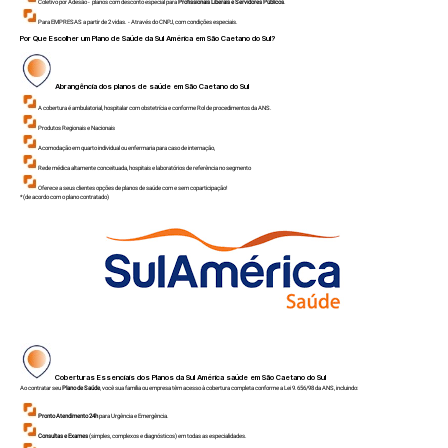
Coletivo por Adesão - planos com desconto especial para
Profissionais Liberais e Servidores Públicos
.
Para EMPRESAS a partir de 2 vidas. - Através do CNPJ, com condições especiais.
Por Que Escolher um Plano de Saúde da Sul América em
São Caetano do Sul
?
Abrangência dos planos de saúde em
São Caetano do Sul
A cobertura é ambulatorial, hospitalar com obstetrícia e conforme Rol de procedimentos da ANS.
Produtos Regionais e Nacionais
Acomodação em quarto individual ou enfermaria para caso de internação,
Rede médica altamente conceituada, hospitais e laboratórios de referência no segmento
Oferece a seus clientes opções de planos de saúde com e sem coparticipação!
*(de acordo com o plano contratado)
Coberturas Essenciais dos Planos da Sul América saúde em
São Caetano do Sul
Ao contratar seu
Plano de Saúde
, você sua família ou empresa têm acesso à cobertura completa conforme a Lei 9.656/98 da ANS, incluindo:
Pronto Atendimento 24h
para Urgência e Emergência.
Consultas e Exames
(simples, complexos e diagnósticos) em todas as especialidades.