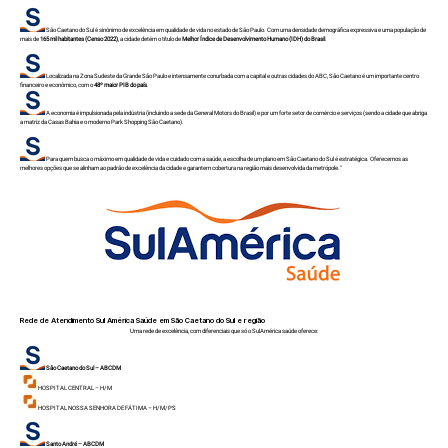
São Caetano do Sul é sinônimo de excelência em qualidade de vida no estado de São Paulo. Com uma densidade demográfica expressiva e uma população de
mais de
165 mil habitantes (Censo 2022)
, a cidade detém o título de
Melhor Índice de Desenvolvimento Humano (IDH) do Brasil
.
Localizada na Zona Sudeste da Grande São Paulo e intensamente conurbada com a capital e outras cidades do ABC, São Caetano é um importante centro
financeiro e econômico, com o
48º maior PIB do país
.
A economia é impulsionada pela indústria (incluindo a sede da General Motors do Brasil) e por um forte setor de comércio e serviços (sendo a cidade que abriga
a matriz da Casas Bahia e o moderno Park Shopping São Caetano).
Para quem busca o máximo em qualidade de vida e cuidado com a saúde, a escolha de um plano em São Caetano do Sul é estratégica. Oferecemos as
melhores opções que se alinham ao padrão de excelência da cidade e garantem cobertura na região mais desenvolvida da metrópole."
Rede de Atendimento Sul América Saúde em São Caetano do Sul e região
Uma rede de excelência, com diferenciais que só o SulAmérica saúde oferece:
São Caetano do Sul – ABCDM
HOSPITAL CENTRAL – H/ M
HOSPITAL NOSSA SENHORA DE FÁTIMA – H/ M/ PS
Santo André – ABCDM