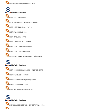
INST DE UROLOGIA SANTA RITA – *NA
São Paulo – Zona Leste
HOSP. AVICCENA – H/ PS
HOSP. CENTRAL DE GUAIANASES – H/ M/ PS
HOSP. INDEPENDENCIA – H/ M/ PS
HOSPITAL 8 DE MAIO – PS
HOSP. ITAQUERA – H/ PS
HOSP. JARDIM HELENA – H/ M/ PS
HOSP. SANTA MARCELINA – H/ PS
HOSP. SANTA VIRGINIA – H/ PS
IBCC – INST. BRAS. DE CONTROLE DO CÂNCER – H
São Paulo – Zona Norte
HOSP. DE OLHOS DE SÃO PAULO – UNIDADE NORTE – H
HOSPITAL HSANP – H/ M/ PS
HOSPITAL PRESIDENTE (IPASS) – H/ PS
HOSPITAL VERA CRUZ – *NA
HOSP. NIPO BRASILEIRO – H/ M/ PS
São Paulo – Zona Oeste
CASA DE SAÚDE NOSSA SENHORA DE FÁTIMA – H/ PS