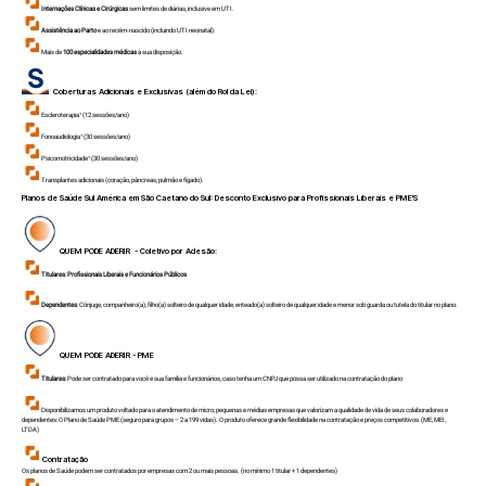
Internações Clínicas e Cirúrgicas
sem limites de diárias, inclusive em UTI.
Assistência ao Parto
e ao recém-nascido (incluindo UTI neonatal).
Mais de
100 especialidades médicas
à sua disposição.
Coberturas Adicionais e Exclusivas (além do Rol da Lei):
Escleroterapia¹ (12 sessões/ano)
Fonoaudiologia¹ (30 sessões/ano)
Psicomotricidade¹ (30 sessões/ano)
Transplantes adicionais (coração, pâncreas, pulmão e fígado).
Planos de Saúde Sul América em
São Caetano do Sul
: Desconto Exclusivo para Profissionais Liberais e PME'S
QUEM PODE ADERIR - Coletivo por Adesão:
Titulares:
Profissionais Liberais e Funcionários Públicos
Dependentes
: Cônjuge, companheiro(a), filho(a) solteiro de qualquer idade, enteado(a) solteiro de qualquer idade e menor sob guarda ou tutela do titular no plano.
QUEM PODE ADERIR - PME
Titulares:
Pode ser contratado para você e sua família e funcionários, caso tenha um CNPJ que possa ser utilizado na contratação do plano
Disponibilizamos um produto voltado para o atendimento de micro, pequenas e médias empresas que valorizam a qualidade de vida de seus colaboradores e
dependentes: O Plano de Saúde PME (seguro para grupos – 2 a 199 vidas). O produto oferece grande flexibilidade na contratação e preços competitivos.(ME, MEI,
LTDA)
Contratação
Os planos de Saúde podem ser contratados por empresas com 2 ou mais pessoas. (no mínimo 1 titular + 1 dependentes)