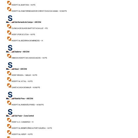
HOSPITAL BARTIRA – H/ PS
HOSPITAL E MATERNIDADE DR CHRISTOVAO DA GAMA – H/ M/ PS
São Bernardo do Campo – ABCDM
CLÍNICA DE OLHOS BAPTISTA DA LUZ – PS
HOSP. IFOR SC LTDA – H/ PS
HOSPITAL BEZERRA DE MENEZES – H
Diadema – ABCDM
INNOVA HOSPITAIS ASSOCIADOS – H/ PS
Mauá – ABCDM
HOSP. BRASIL – MAUÁ – H/ PS
HOSPITAL VITAL – H/ PS
SANTA CASA DE MAUÁ – H/ M/ PS
Ribeirão Pires – ABCDM
HOSPITAL RIBEIRÃO PIRES – H/ M/ PS
São Paulo – Zona Central
HOSP. A.C. CAMARGO – H
HOSPITAL BENEFICÊNCIA PORTUGUESA – H/ PS
HOSPITAL IGESP – H/ PS