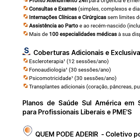
Pronto Atendimento 24h
para Urgência e Emer
Consultas e Exames
(simples, complexos e dia
Internações Clínicas e Cirúrgicas
sem limites de
Assistência ao Parto
e ao recém-nascido (inclu
Mais de
100 especialidades médicas
à sua dis
Coberturas Adicionais e Exclusivas
Escleroterapia¹ (12 sessões/ano)
Fonoaudiologia¹ (30 sessões/ano)
Psicomotricidade¹ (30 sessões/ano)
Transplantes adicionais (coração, pâncreas, pu
Planos de Saúde Sul América em
para Profissionais Liberais e PME'S
QUEM PODE ADERIR - Coletivo po