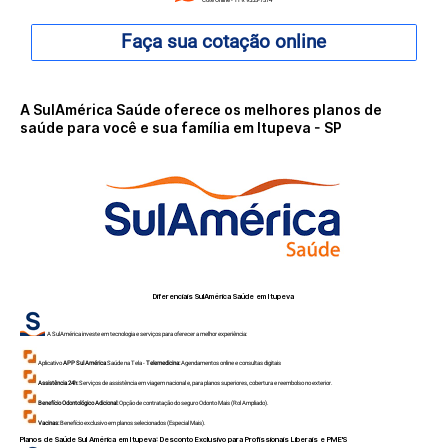
Faça sua cotação online
A SulAmérica Saúde oferece os melhores planos de
saúde para você e sua família em Itupeva - SP
Diferenciais SulAmérica Saúde em
Itupeva
A SulAmérica investe em tecnologia e serviços para oferecer a melhor experiência:
Aplicativo
APP Sul América
Saúde na Tela -
Telemedicina:
Agendamentos online e consultas digitais
Assistência 24h:
Serviços de assistência em viagem nacional e, para planos superiores, cobertura e reembolso no exterior.
Benefício Odontológico Adicional:
Opção de contratação do seguro Odonto Mais (Rol Ampliado).
Vacinas:
Benefício exclusivo em planos selecionados (Especial Mais).
Planos de Saúde Sul América em
Itupeva
: Desconto Exclusivo para Profissionais Liberais e PME'S