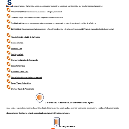
A parceria com a Sul América saúde, dá acesso a planos coletivos por adesão com benefícios que vão além da cobertura padrão:
Preços Competitivos:
Condições exclusivas para a categoria profissional.
Cobertura Ampla:
Atendimento nacional ou regional, conforme sua escolha.
Excelência Médica:
Acesso a uma rede credenciada altamente conceituada, incluindo hospitais e laboratórios de referência.
Conformidade:
Cobertura completa de acordo com o Rol de Procedimentos e Eventos em Saúde da ANS (Agência Nacional de Saúde Suplementar).
Atenção Primária à Saúde da SulAmérica
Médico de Família
Médico na Tela
Psicólogo na Tela
Diversas Modalidades de Contratação
Desconto Farmácia
SulAmérica Saúde Ativa
Planos SulAmérica com Cobertura Nacional
Seguro Viagem SulAmérica
Diversos Canais de Atendimento
Garanta Seu Plano de Saúde com Desconto Agora!
Nossa equipe é especialista em planos Sul América Saúde. Estamos prontos para te ajudar a encontrar o plano ideal, simular valores e cuidar de toda a contratação.
Não perca tempo! Solicite uma cotação personalizada e gratuitada Sul América em Itupeva.
Cotação Online: