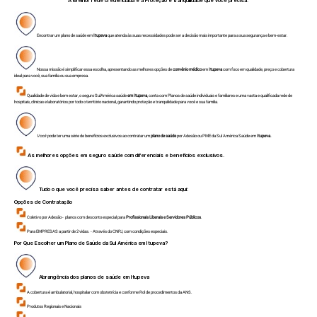
A Melhor rede credenciada e a Proteção e tranquilidade que você precisa.
Encontrar um plano de saúde em
Itupeva
que atenda às suas necessidades pode ser a decisão mais importante para a sua segurança e bem-estar.
Nossa missão é simplificar essa escolha, apresentando as melhores opções de
convênio médico
em
Itupeva
com foco em qualidade, preço e cobertura
ideal para você, sua família ou sua empresa.
Qualidade de vida e bem estar, o seguro SulAmérica saúde
em Itupeva
, conta com Planos de saúde individuais e familiares e uma vasta e qualificada rede de
hospitais, clinicas e laboratórios por todo o território nacional, garantindo proteção e tranquilidade para você e sua família.
Você
pode ter uma série de benefícios exclusivos ao contratar um
plano de saúde
por Adesão ou PME da Sul América Saúde em
Itupeva.
As melhores opções em seguro saúde com diferenciais e benefícios exclusivos.
Tudo o que você precisa saber antes de contratar está aqui:
Opções de Contratação
Coletivo por Adesão - planos com desconto especial para
Profissionais Liberais e Servidores Públicos
.
Para EMPRESAS a partir de 2 vidas. - Através do CNPJ, com condições especiais.
Por Que Escolher um Plano de Saúde da Sul América em
Itupeva
?
Abrangência dos planos de saúde em
Itupeva
A cobertura é ambulatorial, hospitalar com obstetrícia e conforme Rol de procedimentos da ANS.
Produtos Regionais e Nacionais