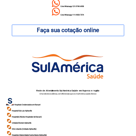
Cote Whatsapp 12 9.9740-6958
Cote Whatsapp 11 9.9553-7374
Faça sua cotação online
Rede de Atendimento Sul América Saúde em Itupeva e região
Uma rede de excelência, com diferenciais que só o SulAmérica saúde oferece:
Hospitais Credenciados em Barueri
Hospital São Luiz Alphaville
Hospitalis (Núcleo Hospitalar de Barueri)
Unidade Einstein Alphaville
Sírio-Libanês (Unidade Alphaville)
Hospital e Maternidade Santa Maria (Alphaville)