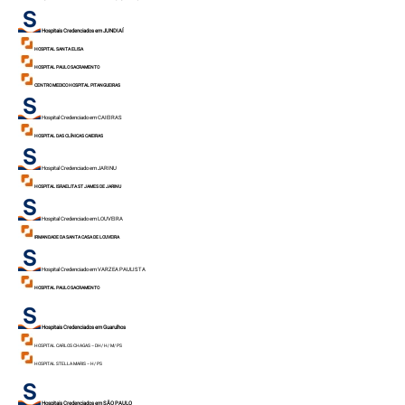
Hospitais Credenciados em JUNDIAÍ
HOSPITAL SANTA ELISA
HOSPITAL PAULO SACRAMENTO
CENTRO MEDICO HOSPITAL PITANGUEIRAS
Hospital Credenciado em CAIEIRAS
HOSPITAL DAS CLÍNICAS CAIEIRAS
Hospital Credenciado em JARINU
HOSPITAL ISRAELITA ST JAMES DE JAR
INU
Hospital Credenciado em LOUVEIRA
IRMANDADE DA SANTA CASA DE LOUVEIRA
Hospital Credenciado em VARZEA PAULISTA
HOSPITAL PAULO SACRAMENTO
Hospitais Credenciados em Guarulhos
HOSPITAL CARLOS CHAGAS – DH/ H/ M/ PS
HOSPITAL STELLA MARIS – H/ PS
Hospitais Credenciados em SÃO PAULO