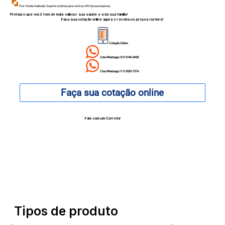
Pós-Venda Dedicado: Suporte contínuo para você ou o RH da sua empresa.
Proteja o que você tem de mais valioso: sua saúde e a da sua família!
Faça sua cotação online agora e receba os preços na hora!
Cotação Online:
Cote Whatsapp 12 9.9740-6958
Cote Whatsapp 11 9.9553-7374
Faça sua cotação online
Fale com um Corretor
12 99740-6958
Tipos de produto