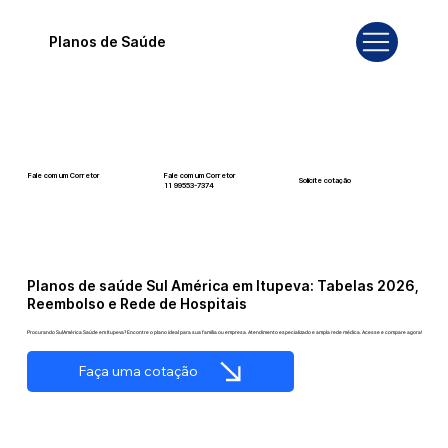
Planos de Saúde
Fale com um Corretor
Fale com um Corretor
Solicite cotação
12 99740-6958
11 99553-7374
Planos de saúde Sul América em Itupeva: Tabelas 2026,
Reembolso e Rede de Hospitais
Procurando SulAmérica Saúde em Itupeva? Encontre o plano ideal para sua família ou empresa. Atendimento especializado e ampla rede médica. Acesse e compare agora!
Faça uma cotação