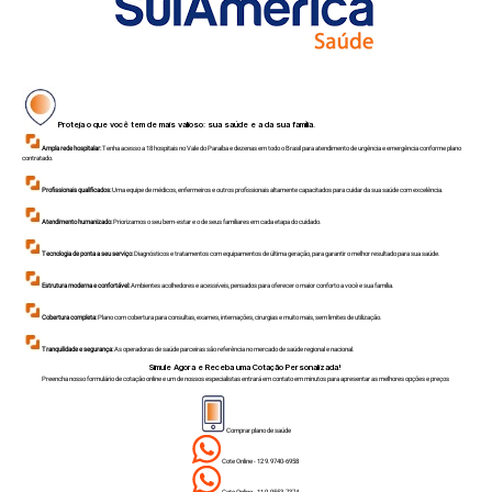
Proteja o que você tem de mais valioso: sua saúde e a da sua família.
Ampla rede hospitalar:
Tenha acesso a 18 hospitais no Vale do Paraíba e dezenas em todo o Brasil para atendimento de urgência e emergência conforme plano
contratado.
Profissionais qualificados:
Uma equipe de médicos, enfermeiros e outros profissionais altamente capacitados para cuidar da sua saúde com excelência.
Atendimento humanizado:
Priorizamos o seu bem-estar e o de seus familiares em cada etapa do cuidado.
Tecnologia de ponta a seu serviço:
Diagnósticos e tratamentos com equipamentos de última geração, para garantir o melhor resultado para sua saúde.
Estrutura moderna e confortável:
Ambientes acolhedores e acessíveis, pensados para oferecer o maior conforto a você e sua família.
Cobertura completa:
Plano com cobertura para consultas, exames, internações, cirurgias e muito mais, sem limites de utilização.
Tranquilidade e segurança:
As operadoras de saúde parceiras são referência no mercado de saúde regional e nacional.
Simule Agora e Receba uma Cotação Personalizada!
Preencha nosso formulário de cotação online e um de nossos especialistas entrará em contato em minutos para apresentar as melhores opções e preços
Comprar plano de saúde
Cote Online - 12 9.9740-6958
Cote Online - 11 9.9553-7374