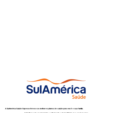
A SulAmérica Saúde Itupeva oferece os melhores planos de saúde para você e sua família.