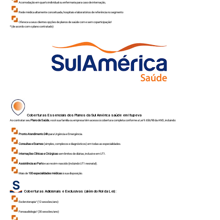
Acomodação em quarto individual ou enfermaria para caso de internação,
Rede médica altamente conceituada, hospitais e laboratórios de referência no segmento
Oferece a seus clientes opções de planos de saúde com e sem coparticipação!
*(de acordo com o plano contratado)
Coberturas Essenciais dos Planos da Sul América saúde em
Itupeva
Ao contratar seu
Plano de Saúde
, você sua família ou empresa têm acesso à cobertura completa conforme a Lei 9.656/98 da ANS, incluindo:
Pronto Atendimento 24h
para Urgência e Emergência.
Consultas e Exames
(simples, complexos e diagnósticos) em todas as especialidades.
Internações Clínicas e Cirúrgicas
sem limites de diárias, inclusive em UTI.
Assistência ao Parto
e ao recém-nascido (incluindo UTI neonatal).
Mais de
100 especialidades médicas
à sua disposição.
Coberturas Adicionais e Exclusivas (além do Rol da Lei):
Escleroterapia¹ (12 sessões/ano)
Fonoaudiologia¹ (30 sessões/ano)