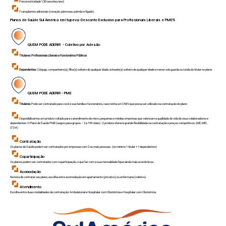
Psicomotricidade¹ (30 sessões/ano)
Transplantes adicionais (coração, pâncreas, pulmão e fígado).
Planos de Saúde Sul América em
Itupeva
: Desconto Exclusivo para Profissionais Liberais e PME'S
QUEM PODE ADERIR - Coletivo por Adesão:
Titulares:
Profissionais Liberais e Funcionários Públicos
Dependentes
: Cônjuge, companheiro(a), filho(a) solteiro de qualquer idade, enteado(a) solteiro de qualquer idade e menor sob guarda ou tutela do titular no plano.
QUEM PODE ADERIR - PME
Titulares:
Pode ser contratado para você e sua família e funcionários, caso tenha um CNPJ que possa ser utilizado na contratação do plano
Disponibilizamos um produto voltado para o atendimento de micro, pequenas e médias empresas que valorizam a qualidade de vida de seus colaboradores e
dependentes: O Plano de Saúde PME (seguro para grupos – 2 a 199 vidas). O produto oferece grande flexibilidade na contratação e preços competitivos.(ME, MEI,
LTDA)
Contratação
Os planos de Saúde podem ser contratados por empresas com 2 ou mais pessoas. (no mínimo 1 titular + 1 dependentes)
Coparticipação
Os planos podem ser contratados com coparticipação, o que faz com a sua mensalidade fique ainda mais econômicos.
Acomodação
Na hora de contratar seu plano, escolha entre acomodação em apartamento (privativo) ou enfermaria (coletivo).
Atendimento
Escolha entre duas modalidades de contratação: Ambulatorial e Hospitalar com Obstetrícia e Hospitalar com Obstetrícia.