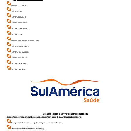
HOSPITAL DO CORAÇÃO
HOSPITAL AACD
HOSPITAL 9 DE JULHO
HOSPITAL AC CAMARGO
HOSPITAL OSWALDO CRUZ
HOSPITAL CEMA
HOSPITAL E MATERNIDADE SANTA JOANA
HOSPITAL ALBERT EINSTEIN
HOSPITAL NIPO BRASILEIR
O
HOSPITAL PAULISTANO
HOSPITAL SAMARITANO
HOSPITAL SÃO CAMILO
Cotação Rápida e Contratação Descomplicada
Não perca tempo com burocracia. Nossa equipe especialista em planos da Sul América Saúde em Itupeva.
Transparência: Explicamos o reajuste, as regras e cada detalhe do plano.
Implantação Rápida: Atendimento prático e ágil.