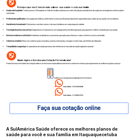
Proteja o que você tem de mais valioso: sua saúde e a da sua família.
Ampla rede hospitalar:
Tenha acesso a 18 hospitais no Vale do Paraíba e dezenas em todo o Brasil para atendimento de urgência e emergência conforme plano
contratado.
Profissionais qualificados:
Uma equipe de médicos, enfermeiros e outros profissionais altamente capacitados para cuidar da sua saúde com excelência.
Atendimento humanizado:
Priorizamos o seu bem-estar e o de seus familiares em cada etapa do cuidado.
Tecnologia de ponta a seu serviço:
Diagnósticos e tratamentos com equipamentos de última geração, para garantir o melhor resultado para sua saúde.
Estrutura moderna e confortável:
Ambientes acolhedores e acessíveis, pensados para oferecer o maior conforto a você e sua família.
Cobertura completa:
Plano com cobertura para consultas, exames, internações, cirurgias e muito mais, sem limites de utilização.
Tranquilidade e segurança:
As operadoras de saúde parceiras são referência no mercado de saúde regional e nacional.
Simule Agora e Receba uma Cotação Personalizada!
Preencha nosso formulário de cotação online e um de nossos especialistas entrará em contato em minutos para apresentar as melhores opções e preços
Solicite sua cotação personalizada do Sul América
Cote Online - 12 9.9740-6958
Cote Online - 11 9.9553-7374
Faça sua cotação online
A SulAmérica Saúde oferece os melhores planos de
saúde para você e sua família em Itaquaquecetuba