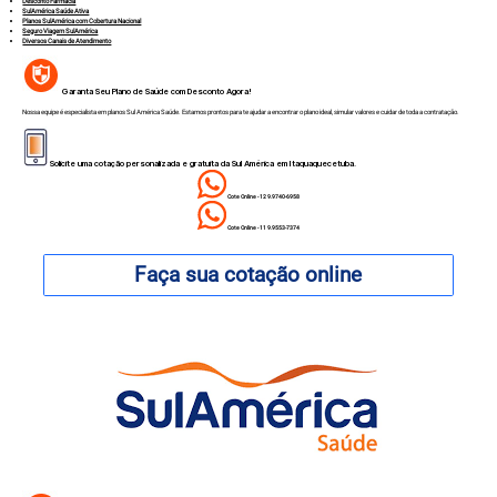
Desconto Farmácia
SulAmérica Saúde Ativa
Planos SulAmérica com Cobertura Nacional
Seguro Viagem SulAmérica
Diversos Canais de Atendimento
Garanta Seu Plano de Saúde com Desconto Agora!
Nossa equipe é especialista em planos Sul América Saúde. Estamos prontos para te ajudar a encontrar o plano ideal, simular valores e cuidar de toda a contratação.
Solicite uma cotação personalizada e gratuita da Sul América em Itaquaquecetuba.
Cote Online - 12 9.9740-6958
Cote Online - 11 9.9553-7374
Faça sua cotação online