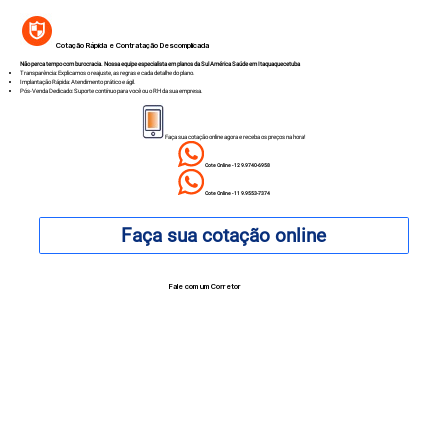
Cotação Rápida e Contratação Descomplicada
Não perca tempo com burocracia. Nossa equipe especialista em planos da Sul América Saúde em Itaquaquecetuba
Transparência: Explicamos o reajuste, as regras e cada detalhe do plano.
Implantação Rápida: Atendimento prático e ágil.
Pós-Venda Dedicado: Suporte contínuo para você ou o RH da sua empresa.
Faça sua cotação online agora e receba os preços na hora!
Cote Online - 12 9.9740-6958
Cote Online - 11 9.9553-7374
Faça sua cotação online
Fale com um Corretor
12 99740-6958