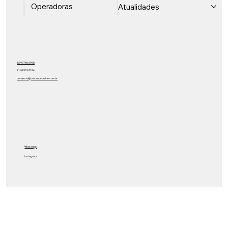
Operadoras
Atualidades
12 99740-6958
11 99553-7374
comercial@unisaudeonline.com.br
WhatsApp
Instagram