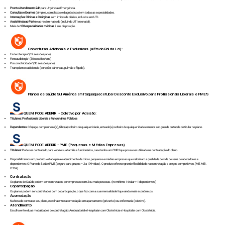
Pronto Atendimento 24h
para Urgência e Emergência.
Consultas e Exames
(simples, complexos e diagnósticos) em todas as especialidades.
Internações Clínicas e Cirúrgicas
sem limites de diárias, inclusive em UTI.
Assistência ao Parto
e ao recém-nascido (incluindo UTI neonatal).
Mais de
100 especialidades médicas
à sua disposição.
Coberturas Adicionais e Exclusivas (além do Rol da Lei):
Escleroterapia¹ (12 sessões/ano)
Fonoaudiologia¹ (30 sessões/ano)
Psicomotricidade¹ (30 sessões/ano)
Transplantes adicionais (coração, pâncreas, pulmão e fígado).
Planos de Saúde Sul América em
Itaquaquecetuba
: Desconto Exclusivo para Profissionais Liberais e PME'S
QUEM PODE ADERIR - Coletivo por Adesão:
Titulares:
Profissionais Liberais e Funcionários Públicos
Dependentes
: Cônjuge, companheiro(a), filho(a) solteiro de qualquer idade, enteado(a) solteiro de qualquer idade e menor sob guarda ou tutela do titular no plano.
QUEM PODE ADERIR - PME (Pequenas e Médias Empresas)
Titulares:
Pode ser contratado para você e sua família e funcionários, caso tenha um CNPJ que possa ser utilizado na contratação do plano
Disponibilizamos um produto voltado para o atendimento de micro, pequenas e médias empresas que valorizam a qualidade de vida de seus colaboradores e
dependentes: O Plano de Saúde PME (seguro para grupos – 2 a 199 vidas). O produto oferece grande flexibilidade na contratação e preços competitivos.(ME, MEI,
LTDA)
Contratação
Os planos de Saúde podem ser contratados por empresas com 2 ou mais pessoas. (no mínimo 1 titular + 1 dependentes)
Coparticipação
Os planos podem ser contratados com coparticipação, o que faz com a sua mensalidade fique ainda mais econômicos.
Acomodação
Na hora de contratar seu plano, escolha entre acomodação em apartamento (privativo) ou enfermaria (coletivo).
Atendimento
Escolha entre duas modalidades de contratação: Ambulatorial e Hospitalar com Obstetrícia e Hospitalar com Obstetrícia.