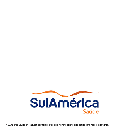
A SulAmérica Saúde em Itaquaquecetuba oferece os melhores planos de saúde para você e sua família.