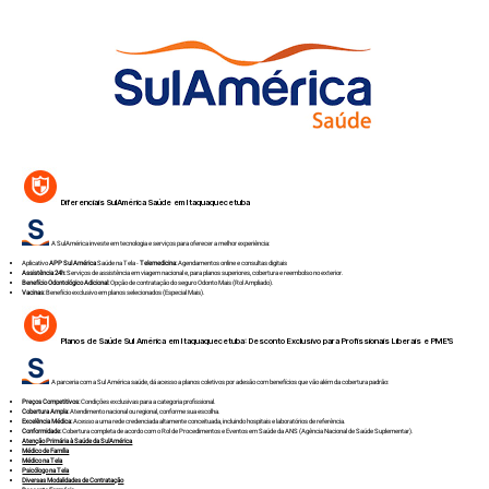
Diferenciais SulAmérica Saúde em
Itaquaquecetuba
A SulAmérica investe em tecnologia e serviços para oferecer a melhor experiência:
Aplicativo
APP Sul América
Saúde na Tela -
Telemedicina:
Agendamentos online e consultas digitais
Assistência 24h:
Serviços de assistência em viagem nacional e, para planos superiores, cobertura e reembolso no exterior.
Benefício Odontológico Adicional:
Opção de contratação do seguro Odonto Mais (Rol Ampliado).
Vacinas:
Benefício exclusivo em planos selecionados (Especial Mais).
Planos de Saúde Sul América em
Itaquaquecetuba
: Desconto Exclusivo para Profissionais Liberais e PME'S
A parceria com a Sul América saúde, dá acesso a planos coletivos por adesão com benefícios que vão além da cobertura padrão:
Preços Competitivos:
Condições exclusivas para a categoria profissional.
Cobertura Ampla:
Atendimento nacional ou regional, conforme sua escolha.
Excelência Médica:
Acesso a uma rede credenciada altamente conceituada, incluindo hospitais e laboratórios de referência.
Conformidade:
Cobertura completa de acordo com o Rol de Procedimentos e Eventos em Saúde da ANS (Agência Nacional de Saúde Suplementar).
Atenção Primária à Saúde da SulAmérica
Médico de Família
Médico na Tela
Psicólogo na Tela
Diversas Modalidades de Contratação