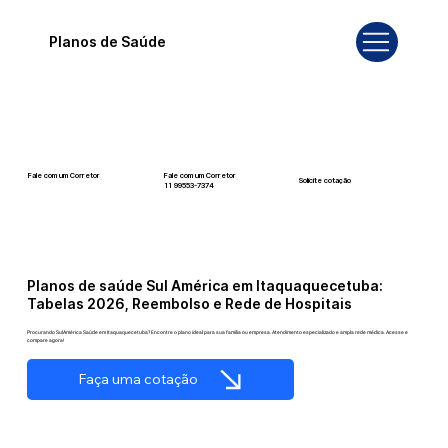
Planos de Saúde
Fale com um Corretor
Fale com um Corretor
Solicite cotação
12 99740-6958
11 99553-7374
Planos de saúde Sul América em Itaquaquecetuba:
Tabelas 2026, Reembolso e Rede de Hospitais
Procurando SulAmérica Saúde em Itaquaquecetuba? Encontre o plano ideal para sua família ou empresa. Atendimento especializado e ampla rede médica. Acesse e
compare agora!
Faça uma cotação