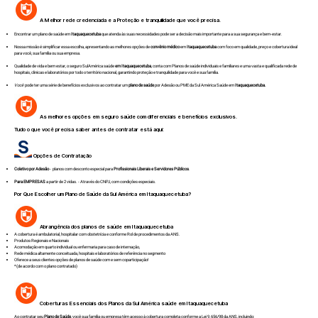
A Melhor rede credenciada e a Proteção e tranquilidade que você precisa.
Encontrar um plano de saúde em
Itaquaquecetuba
que atenda às suas necessidades pode ser a decisão mais importante para a sua segurança e bem-estar.
Nossa missão é simplificar essa escolha, apresentando as melhores opções de
convênio médico
em
Itaquaquecetuba
com foco em qualidade, preço e cobertura ideal
para você, sua família ou sua empresa.
Qualidade de vida e bem estar, o seguro SulAmérica saúde
em Itaquaquecetuba
, conta com Planos de saúde individuais e familiares e uma vasta e qualificada rede de
hospitais, clinicas e laboratórios por todo o território nacional, garantindo proteção e tranquilidade para você e sua família.
Você
pode ter uma série de benefícios exclusivos ao contratar um
plano de saúde
por Adesão ou PME da Sul América Saúde em
Itaquaquecetuba.
As melhores opções em seguro saúde com diferenciais e benefícios exclusivos.
Tudo o que você precisa saber antes de contratar está aqui:
Opções de Contratação
Coletivo por Adesão
- planos com desconto especial para
Profissionais Liberais e Servidores Públicos
.
Para EMPRESAS
a partir de 2 vidas. - Através do CNPJ, com condições especiais.
Por Que Escolher um Plano de Saúde da Sul América em
Itaquaquecetuba
?
Abrangência dos planos de saúde em
Itaquaquecetuba
A cobertura é ambulatorial, hospitalar com obstetrícia e conforme Rol de procedimentos da ANS.
Produtos Regionais e Nacionais
Acomodação em quarto individual ou enfermaria para caso de internação,
Rede médica altamente conceituada, hospitais e laboratórios de referência no segmento
Oferece a seus clientes opções de planos de saúde com e sem coparticipação!
*(de acordo com o plano contratado)
Coberturas Essenciais dos Planos da Sul América saúde em
Itaquaquecetuba
Ao contratar seu
Plano de Saúde
, você sua família ou empresa têm acesso à cobertura completa conforme a Lei 9.656/98 da ANS, incluindo: