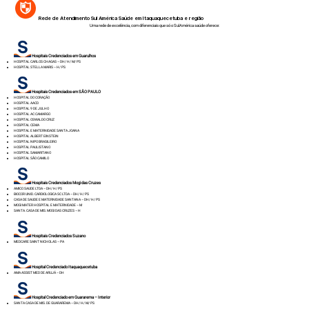
Rede de Atendimento Sul América Saúde em Itaquaquecetuba e região
Uma rede de excelência, com diferenciais que só o SulAmérica saúde oferece:
Hospitais Credenciados em Guarulhos
HOSPITAL CARLOS CHAGAS – DH/ H/ M/ PS
HOSPITAL STELLA MARIS – H/ PS
Hospitais Credenciados em SÃO PAULO
HOSPITAL DO CORAÇÃO
HOSPITAL AACD
HOSPITAL 9 DE JULHO
HOSPITAL AC CAMARGO
HOSPITAL OSWALDO CRUZ
HOSPITAL CEMA
HOSPITAL E MATERNIDADE SANTA JOANA
HOSPITAL ALBERT EINSTEIN
HOSPITAL NIPO BRASILEIR
O
HOSPITAL PAULISTANO
HOSPITAL SAMARITANO
HOSPITAL SÃO CAMILO
Hospitais Credenciados Mogi das Cruzes
AMICO SAUDE LTDA – DH/ H/ PS
BIOCOR UNID. CARDIOLOGICA SC LTDA – DH/ H/ PS
CASA DE SAUDE E MATERNIDADE SANTANA – DH/ H/ PS
MOGI MATER HOSPITAL E MATERNIDADE – M
SANTA. CASA DE MIS. MOGI DAS CRUZES – H
Hospitais Credenciados Suzano
MEDCARE SAINT NICHOLAS – PA
Hospital Credenciado Itaquaquecetuba
AMA ASSIST MED DE ARUJÁ – DH
Hospital Credenciado em Guararema – Interior
SANTA CASA DE MIS. DE GUARAREMA – DH/ H/ M/ PS