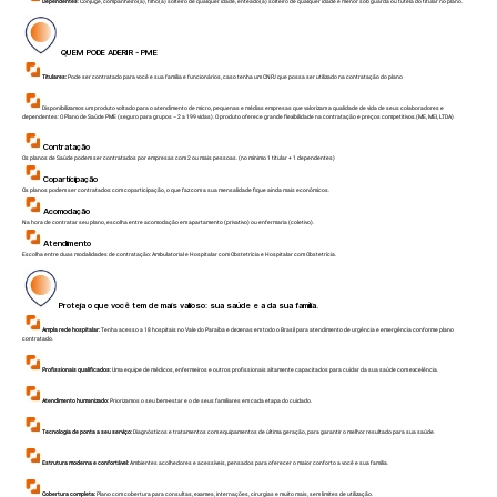
Dependentes
: Cônjuge, companheiro(a), filho(a) solteiro de qualquer idade, enteado(a) solteiro de qualquer idade e menor sob guarda ou tutela do titular no plano.
QUEM PODE ADERIR - PME
Titulares:
Pode ser contratado para você e sua família e funcionários, caso tenha um CNPJ que possa ser utilizado na contratação do plano
Disponibilizamos um produto voltado para o atendimento de micro, pequenas e médias empresas que valorizam a qualidade de vida de seus colaboradores e
dependentes: O Plano de Saúde PME (seguro para grupos – 2 a 199 vidas). O produto oferece grande flexibilidade na contratação e preços competitivos.(ME, MEI, LTDA)
Contratação
Os planos de Saúde podem ser contratados por empresas com 2 ou mais pessoas. (no mínimo 1 titular + 1 dependentes)
Coparticipação
Os planos podem ser contratados com coparticipação, o que faz com a sua mensalidade fique ainda mais econômicos.
Acomodação
Na hora de contratar seu plano, escolha entre acomodação em apartamento (privativo) ou enfermaria (coletivo).
Atendimento
Escolha entre duas modalidades de contratação: Ambulatorial e Hospitalar com Obstetrícia e Hospitalar com Obstetrícia.
Proteja o que você tem de mais valioso: sua saúde e a da sua família.
Ampla rede hospitalar:
Tenha acesso a 18 hospitais no Vale do Paraíba e dezenas em todo o Brasil para atendimento de urgência e emergência conforme plano
contratado.
Profissionais qualificados:
Uma equipe de médicos, enfermeiros e outros profissionais altamente capacitados para cuidar da sua saúde com excelência.
Atendimento humanizado:
Priorizamos o seu bem-estar e o de seus familiares em cada etapa do cuidado.
Tecnologia de ponta a seu serviço:
Diagnósticos e tratamentos com equipamentos de última geração, para garantir o melhor resultado para sua saúde.
Estrutura moderna e confortável:
Ambientes acolhedores e acessíveis, pensados para oferecer o maior conforto a você e sua família.
Cobertura completa:
Plano com cobertura para consultas, exames, internações, cirurgias e muito mais, sem limites de utilização.