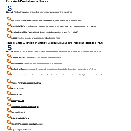
Diferenciais SulAmérica Saúde em
Cruzeiro
A SulAmérica investe em tecnologia e serviços para oferecer a melhor experiência:
Aplicativo
APP Sul América
Saúde na Tela -
Telemedicina:
Agendamentos online e consultas digitais
Assistência 24h:
Serviços de assistência em viagem nacional e, para planos superiores, cobertura e reembolso no exterior.
Benefício Odontológico Adicional:
Opção de contratação do seguro Odonto Mais (Rol Ampliado).
Vacinas:
Benefício exclusivo em planos selecionados (Especial Mais).
Planos de Saúde Sul América em
Cruzeiro
: Desconto Exclusivo para Profissionais Liberais e PME'S
A parceria com a Sul América saúde, dá acesso a planos coletivos por adesão com benefícios que vão além da cobertura padrão:
Preços Competitivos:
Condições exclusivas para a categoria profissional.
Cobertura Ampla:
Atendimento nacional ou regional, conforme sua escolha.
Excelência Médica:
Acesso a uma rede credenciada altamente conceituada, incluindo hospitais e laboratórios de referência.
Conformidade:
Cobertura completa de acordo com o Rol de Procedimentos e Eventos em Saúde da ANS (Agência Nacional de Saúde Suplementar).
Atenção Primária à Saúde da SulAmérica
Médico de Família
Médico na Tela
Psicólogo na Tela
Diversas Modalidades de Contratação
Desconto Farmácia
SulAmérica Saúde Ativa
Planos SulAmérica com Cobertura Nacional
Seguro Viagem SulAmérica