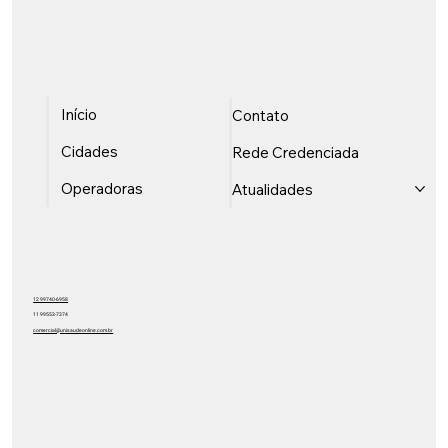
Início
Contato
Cidades
Rede Credenciada
Operadoras
Atualidades
12 99740-6958
11 99553-7374
comercial@unisaudeonline.com.br