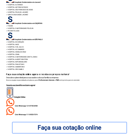
Hospitais Credenciados em Jacareí:
✓
HOSPITAL ALVORADA
✓
HOSPITAL ANTONIO AFONSO
✓
HOSPITAL SÂO FRANCISCO DE ASSIS
✓
HOSPITAL POLICLIN JACAREÍ
✓
SANTA CASA SAÚDE JACAREÍ
Hospitais Credenciados em CAÇAPAVA
✓
FUSAM
✓
HOSPITAL E MATERNIDADE POLICLIN
✓
PS SANTA LUCIA
Hospitais Credenciados em SÃO PAULO
✓
HOSPITAL DO CORAÇÃO
✓
HOSPITAL AACD
✓
HOSPITAL 9 DE JULHO
✓
HOSPITAL AC CAMARGO
✓
HOSPITAL OSWALDO CRUZ
✓
HOSPITAL CEMA
✓
HOSPITAL E MATERNIDADE SANTA JOANA
✓
HOSPITAL ALBERT EINSTEIN
✓
HOSPITAL NIPO BRASILEIRO
✓
HOSPITAL PAULISTANO
✓
HOSPITAL SAMARITANO
✓
HOSPITAL SÃO CAMILO
Faça sua cotação online agora e receba os preços na hora!
Descubra o plano ideal para a sua saúde e a da sua família ou empresa.
Nossa equipe especializada em planos para
Profissionais Liberais
e
PME
está pronta para te atender.
Garanta seu benefício exclusivo agora!
Cotação Online:
Cote Whatsapp 12 9.9740-6958
Cote Whatsapp 11 9.9553-7374
Faça sua cotação online