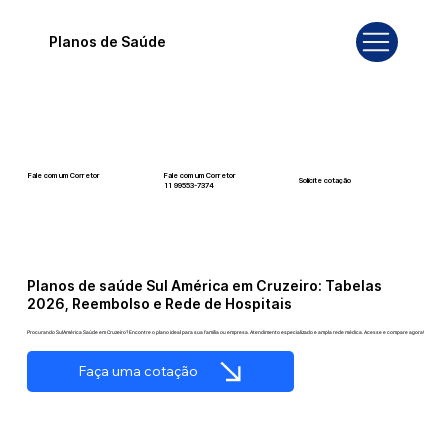
Planos de Saúde
Fale com um Corretor
Fale com um Corretor
Solicite cotação
12 99740-6958
11 99553-7374
Planos de saúde Sul América em Cruzeiro: Tabelas
2026, Reembolso e Rede de Hospitais
Procurando SulAmérica Saúde em Cruzeiro? Encontre o plano ideal para sua família ou empresa. Atendimento especializado e ampla rede médica. Acesse e compare agora!
Faça uma cotação