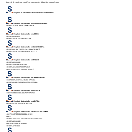
Uma rede de excelência, com diferenciais que só o SulAmérica saúde oferece:
Hospitais de referência e melhores clínicas e laboratórios.
Hospitais Credenciados em PINDAMONHANGABA
✓
HOSPITAL 10 DE JULHO - UNIMED PINDA
Hospitais Credenciados em LORENA
✓
HOSPITAL UNIMED
✓
HOSPITAL SANTA CASA DE LORENA
Hospitais Credenciados em GUARATINGUETÁ
✓
HOSPITAL E MAT FREI GALVAO – GUARATINGUETÁ
✓
HOSPITAL SANTA CASA DE GUARATINGUETÁ
Hospitais Credenciados em TAUBATÉ
✓
HOSPITAL POLICLIN
✓
HOSPITAL REGIONAL DO VALE
✓ HOSPITAL SÃO LUCAS DE TAUBATÉ
✓ LITOTAU CENTRO LITOTRIPSIA TAUBATÉ
Hospitais Credenciados em CARAGUATATUBA
✓
CASA DE SAUDE STELLA MARIS – CARAGUA
✓
HOSPITAL CLINICA SANTA MARTA – CARAGUA
Hospitais Credenciados em ILHABELA
✓ CENTRO MEDICOI ILHABELA SANTA CASA
Hospitais Credenciados em UBATUBA
✓
HOSPITAL SANTA CASA DE UBATUBA
Hospitais Credenciados em SÃO JOSÉ DOS CAMPOS
✓
SANTA CASA DE MISERICORDIA DE SJC
✓
PIO XII
✓
HOSPITAL INFANTIL ANTONINHO DA ROCHA MARMO
✓
HOSPITAL POLICLIN
✓
PRONTIL HOSPITAL INFANTIL
✓
HOSPITAL VIVALLE