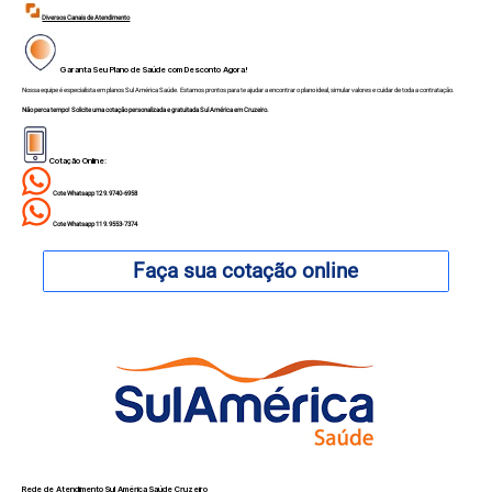
Diversos Canais de Atendimento
Garanta Seu Plano de Saúde com Desconto Agora!
Nossa equipe é especialista em planos Sul América Saúde. Estamos prontos para te ajudar a encontrar o plano ideal, simular valores e cuidar de toda a contratação.
Não perca tempo! Solicite uma cotação personalizada e gratuitada Sul América em Cruzeiro.
Cotação Online:
Cote Whatsapp 12 9.9740-6958
Cote Whatsapp 11 9.9553-7374
Faça sua cotação online
Rede de Atendimento Sul América Saúde Cruzeiro