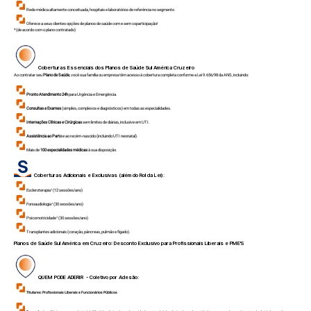
Rede médica altamente conceituada, hospitais e laboratórios de referência no segmento
Oferece a seus clientes opções de planos de saúde com e sem coparticipação!
*(de acordo com o plano contratado)
Coberturas Essenciais dos Planos de Saúde Sul América
Cruzeiro
Ao contratar seu
Plano de Saúde
, você sua família ou empresa têm acesso à cobertura completa conforme a Lei 9.656/98 da ANS, incluindo:
Pronto Atendimento 24h
para Urgência e Emergência.
Consultas e Exames
(simples, complexos e diagnósticos) em todas as especialidades.
Internações Clínicas e Cirúrgicas
sem limites de diárias, inclusive em UTI.
Assistência ao Parto
e ao recém-nascido (incluindo UTI neonatal).
Mais de
100 especialidades médicas
à sua disposição.
Coberturas Adicionais e Exclusivas (além do Rol da Lei):
Escleroterapia¹ (12 sessões/ano)
Fonoaudiologia¹ (30 sessões/ano)
Psicomotricidade¹ (30 sessões/ano)
Transplantes adicionais (coração, pâncreas, pulmão e fígado).
Planos de Saúde Sul América em
Cruzeiro
: Desconto Exclusivo para Profissionais Liberais e PME'S
QUEM PODE ADERIR - Coletivo por Adesão:
Titulares:
Profissionais Liberais e Funcionários Públicos