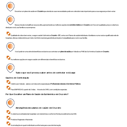
Encontrar um plano de saúde em
Cruzeiro
que atenda às suas necessidades pode ser a decisão mais importante para a sua segurança e bem-estar.
Nossa missão é simplificar essa escolha, apresentando as melhores opções de
convênio médico
em
Cruzeiro
com foco em qualidade, preço e cobertura
ideal para você, sua família ou sua empresa.
Qualidade de vida e bem estar, o seguro saúde SulAmérica
Cruzeiro - SP
, conta com Planos de saúde individuais e familiares e uma vasta e qualificada rede de
hospitais, clinicas e laboratórios por todo o território nacional, garantindo proteção e tranquilidade para você e sua família.
Você
pode ter uma série de benefícios exclusivos ao contratar um
plano de saúde
por Adesão ou PME da Sul América Saúde em
Cruzeiro.
As melhores opções em seguro saúde com diferenciais e benefícios exclusivos.
Tudo o que você precisa saber antes de contratar está aqui:
Opções de Contratação
Coletivo por Adesão - planos com desconto especial para
Profissionais Liberais e Servidores Públicos
.
Para EMPRESAS a partir de 2 vidas. - Através do CNPJ, com condições especiais.
Por Que Escolher um Plano de Saúde da Sul América em
Cruzeiro
?
Abrangência dos planos de saúde em
Cruzeiro
A cobertura é ambulatorial, hospitalar com obstetrícia e conforme Rol de procedimentos da ANS.
Produtos Regionais e Nacionais
Acomodação em quarto individual ou enfermaria para caso de internação,