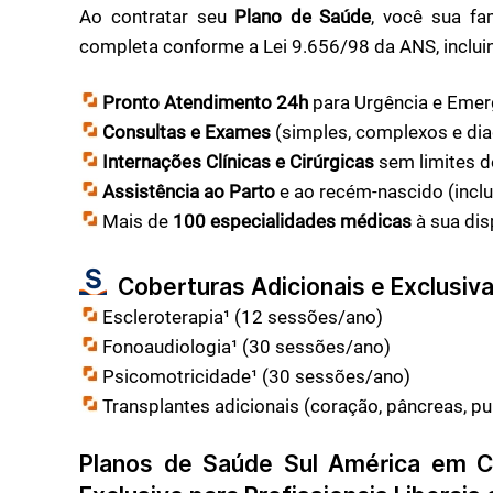
Ao contratar seu
Plano de Saúde
, você sua fa
completa conforme a Lei 9.656/98 da ANS, inclui
Pronto Atendimento 24h
para Urgência e Emer
Consultas e Exames
(simples, complexos e dia
Internações Clínicas e Cirúrgicas
sem limites de
Assistência ao Parto
e ao recém-nascido (inclu
Mais de
100 especialidades médicas
à sua dis
Coberturas Adicionais e Exclusivas
Escleroterapia¹ (12 sessões/ano)
Fonoaudiologia¹ (30 sessões/ano)
Psicomotricidade¹ (30 sessões/ano)
Transplantes adicionais (coração, pâncreas, pu
Planos de Saúde Sul América em
C