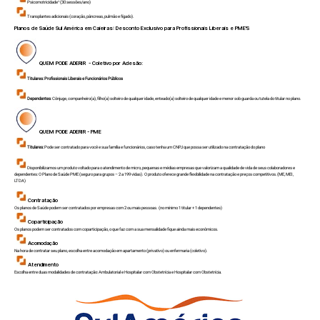
Psicomotricidade¹ (30 sessões/ano)
Transplantes adicionais (coração, pâncreas, pulmão e fígado).
Planos de Saúde Sul América em
Caieiras
: Desconto Exclusivo para Profissionais Liberais e PME'S
QUEM PODE ADERIR - Coletivo por Adesão:
Titulares:
Profissionais Liberais e Funcionários Públicos
Dependentes
: Cônjuge, companheiro(a), filho(a) solteiro de qualquer idade, enteado(a) solteiro de qualquer idade e menor sob guarda ou tutela do titular no plano.
QUEM PODE ADERIR - PME
Titulares:
Pode ser contratado para você e sua família e funcionários, caso tenha um CNPJ que possa ser utilizado na contratação do plano
Disponibilizamos um produto voltado para o atendimento de micro, pequenas e médias empresas que valorizam a qualidade de vida de seus colaboradores e
dependentes: O Plano de Saúde PME (seguro para grupos – 2 a 199 vidas). O produto oferece grande flexibilidade na contratação e preços competitivos.(ME, MEI,
LTDA)
Contratação
Os planos de Saúde podem ser contratados por empresas com 2 ou mais pessoas. (no mínimo 1 titular + 1 dependentes)
Coparticipação
Os planos podem ser contratados com coparticipação, o que faz com a sua mensalidade fique ainda mais econômicos.
Acomodação
Na hora de contratar seu plano, escolha entre acomodação em apartamento (privativo) ou enfermaria (coletivo).
Atendimento
Escolha entre duas modalidades de contratação: Ambulatorial e Hospitalar com Obstetrícia e Hospitalar com Obstetrícia.