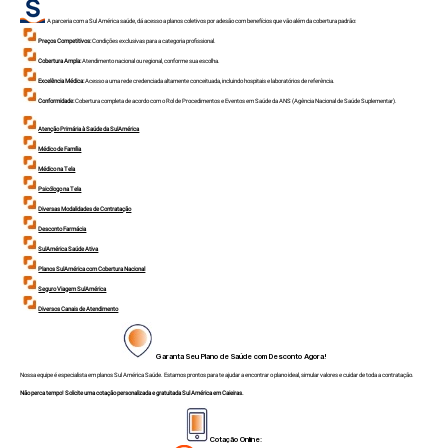
A parceria com a Sul América saúde, dá acesso a planos coletivos por adesão com benefícios que vão além da cobertura padrão:
Preços Competitivos:
Condições exclusivas para a categoria profissional.
Cobertura Ampla:
Atendimento nacional ou regional, conforme sua escolha.
Excelência Médica:
Acesso a uma rede credenciada altamente conceituada, incluindo hospitais e laboratórios de referência.
Conformidade:
Cobertura completa de acordo com o Rol de Procedimentos e Eventos em Saúde da ANS (Agência Nacional de Saúde Suplementar).
Atenção Primária à Saúde da SulAmérica
Médico de Família
Médico na Tela
Psicólogo na Tela
Diversas Modalidades de Contratação
Desconto Farmácia
SulAmérica Saúde Ativa
Planos SulAmérica com Cobertura Nacional
Seguro Viagem SulAmérica
Diversos Canais de Atendimento
Garanta Seu Plano de Saúde com Desconto Agora!
Nossa equipe é especialista em planos Sul América Saúde. Estamos prontos para te ajudar a encontrar o plano ideal, simular valores e cuidar de toda a contratação.
Não perca tempo! Solicite uma cotação personalizada e gratuitada Sul América em Caieiras.
Cotação Online: