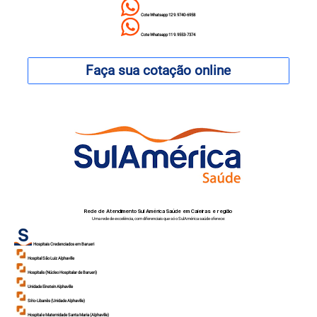
Cote Whatsapp 12 9.9740-6958
Cote Whatsapp 11 9.9553-7374
Faça sua cotação online
Rede de Atendimento Sul América Saúde em Caieiras e região
Uma rede de excelência, com diferenciais que só o SulAmérica saúde oferece:
Hospitais Credenciados em Barueri
Hospital São Luiz Alphaville
Hospitalis (Núcleo Hospitalar de Barueri)
Unidade Einstein Alphaville
Sírio-Libanês (Unidade Alphaville)
Hospital e Maternidade Santa Maria (Alphaville)