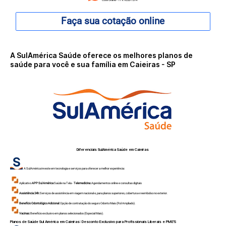
Faça sua cotação online
A SulAmérica Saúde oferece os melhores planos de
saúde para você e sua família em Caieiras - SP
Diferenciais SulAmérica Saúde em
Caieiras
A SulAmérica investe em tecnologia e serviços para oferecer a melhor experiência:
Aplicativo
APP Sul América
Saúde na Tela -
Telemedicina:
Agendamentos online e consultas digitais
Assistência 24h:
Serviços de assistência em viagem nacional e, para planos superiores, cobertura e reembolso no exterior.
Benefício Odontológico Adicional:
Opção de contratação do seguro Odonto Mais (Rol Ampliado).
Vacinas:
Benefício exclusivo em planos selecionados (Especial Mais).
Planos de Saúde Sul América em
Caieiras
: Desconto Exclusivo para Profissionais Liberais e PME'S