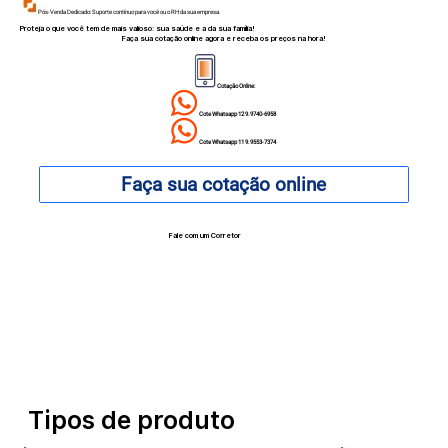
Pós-Venda Dedicado: Suporte contínuo para você ou o RH da sua empresa.
Proteja o que você tem de mais valioso: sua saúde e a da sua família!
Faça sua cotação online agora e receba os preços na hora!
Cotação Online:
Cote Whatsapp 12 9.9740-6958
Cote Whatsapp 11 9.9553-7374
Faça sua cotação online
Fale com um Corretor
12 99740-6958
Tipos de produto