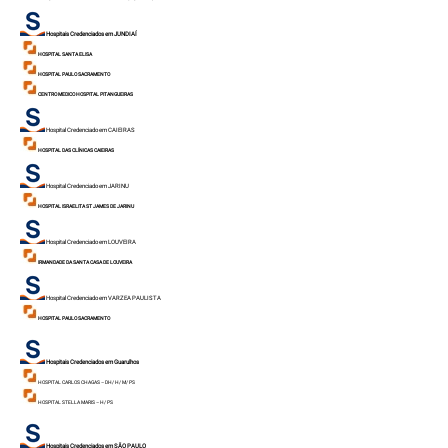
Hospitais Credenciados em JUNDIAÍ
HOSPITAL SANTA ELISA
HOSPITAL PAULO SACRAMENTO
CENTRO MEDICO HOSPITAL PITANGUEIRAS
Hospital Credenciado em CAIEIRAS
HOSPITAL DAS CLÍNICAS CAIEIRAS
Hospital Credenciado em JARINU
HOSPITAL ISRAELITA ST JAMES DE JAR
INU
Hospital Credenciado em LOUVEIRA
IRMANDADE DA SANTA CASA DE LOUVEIRA
Hospital Credenciado em VARZEA PAULISTA
HOSPITAL PAULO SACRAMENTO
Hospitais Credenciados em Guarulhos
HOSPITAL CARLOS CHAGAS – DH/ H/ M/ PS
HOSPITAL STELLA MARIS – H/ PS
Hospitais Credenciados em SÃO PAULO