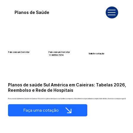
Planos de Saúde
Fale com um Corretor
Fale com um Corretor
Solicite cotação
12 99740-6958
11 99553-7374
Planos de saúde Sul América em Caieiras: Tabelas 2026,
Reembolso e Rede de Hospitais
Procurando SulAmérica Saúde em Caieiras? Encontre o plano ideal para sua família ou empresa. Atendimento especializado e ampla rede médica. Acesse e compare agora!
Faça uma cotação