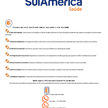
Proteja o que você tem de mais valioso: sua saúde e a da sua família.
Ampla rede hospitalar:
Tenha acesso a 18 hospitais no Vale do Paraíba e dezenas em todo o Brasil para atendimento de urgência e emergência conforme plano
contratado.
Profissionais qualificados:
Uma equipe de médicos, enfermeiros e outros profissionais altamente capacitados para cuidar da sua saúde com excelência.
Atendimento humanizado:
Priorizamos o seu bem-estar e o de seus familiares em cada etapa do cuidado.
Tecnologia de ponta a seu serviço:
Diagnósticos e tratamentos com equipamentos de última geração, para garantir o melhor resultado para sua saúde.
Estrutura moderna e confortável:
Ambientes acolhedores e acessíveis, pensados para oferecer o maior conforto a você e sua família.
Cobertura completa:
Plano com cobertura para consultas, exames, internações, cirurgias e muito mais, sem limites de utilização.
Tranquilidade e segurança:
As operadoras de saúde parceiras são referência no mercado de saúde regional e nacional.
Simule Agora e Receba uma Cotação Personalizada!
Preencha nosso formulário de cotação online e um de nossos especialistas entrará em contato em minutos para apresentar as melhores opções e preços
Comprar plano de saúde
Cote Online - 12 9.9740-6958
Cote Online - 11 9.9553-7374