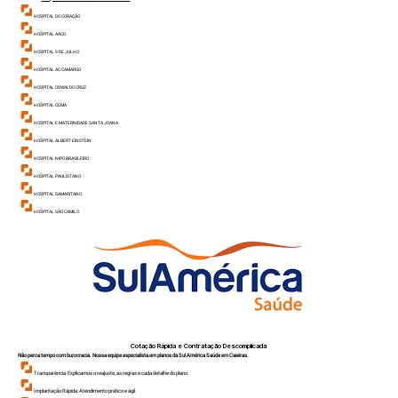
HOSPITAL DO CORAÇÃO
HOSPITAL AACD
HOSPITAL 9 DE JULHO
HOSPITAL AC CAMARGO
HOSPITAL OSWALDO CRUZ
HOSPITAL CEMA
HOSPITAL E MATERNIDADE SANTA JOANA
HOSPITAL ALBERT EINSTEIN
HOSPITAL NIPO BRASILEIR
O
HOSPITAL PAULISTANO
HOSPITAL SAMARITANO
HOSPITAL SÃO CAMILO
Cotação Rápida e Contratação Descomplicada
Não perca tempo com burocracia. Nossa equipe especialista em planos da Sul América Saúde em Caieiras.
Transparência: Explicamos o reajuste, as regras e cada detalhe do plano.
Implantação Rápida: Atendimento prático e ágil.