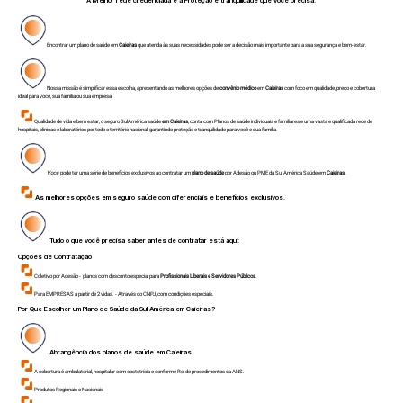
A Melhor rede credenciada e a Proteção e tranquilidade que você precisa.
Encontrar um plano de saúde em
Caieiras
que atenda às suas necessidades pode ser a decisão mais importante para a sua segurança e bem-estar.
Nossa missão é simplificar essa escolha, apresentando as melhores opções de
convênio médico
em
Caieiras
com foco em qualidade, preço e cobertura
ideal para você, sua família ou sua empresa.
Qualidade de vida e bem estar, o seguro SulAmérica saúde
em Caieiras
, conta com Planos de saúde individuais e familiares e uma vasta e qualificada rede de
hospitais, clinicas e laboratórios por todo o território nacional, garantindo proteção e tranquilidade para você e sua família.
Você
pode ter uma série de benefícios exclusivos ao contratar um
plano de saúde
por Adesão ou PME da Sul América Saúde em
Caieiras.
As melhores opções em seguro saúde com diferenciais e benefícios exclusivos.
Tudo o que você precisa saber antes de contratar está aqui:
Opções de Contratação
Coletivo por Adesão - planos com desconto especial para
Profissionais Liberais e Servidores Públicos
.
Para EMPRESAS a partir de 2 vidas. - Através do CNPJ, com condições especiais.
Por Que Escolher um Plano de Saúde da Sul América em
Caieiras
?
Abrangência dos planos de saúde em
Caieiras
A cobertura é ambulatorial, hospitalar com obstetrícia e conforme Rol de procedimentos da ANS.
Produtos Regionais e Nacionais