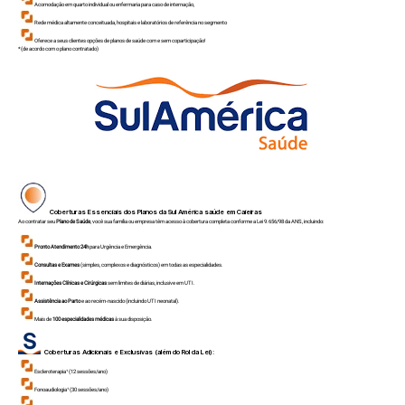
Acomodação em quarto individual ou enfermaria para caso de internação,
Rede médica altamente conceituada, hospitais e laboratórios de referência no segmento
Oferece a seus clientes opções de planos de saúde com e sem coparticipação!
*(de acordo com o plano contratado)
Coberturas Essenciais dos Planos da Sul América saúde em
Caieiras
Ao contratar seu
Plano de Saúde
, você sua família ou empresa têm acesso à cobertura completa conforme a Lei 9.656/98 da ANS, incluindo:
Pronto Atendimento 24h
para Urgência e Emergência.
Consultas e Exames
(simples, complexos e diagnósticos) em todas as especialidades.
Internações Clínicas e Cirúrgicas
sem limites de diárias, inclusive em UTI.
Assistência ao Parto
e ao recém-nascido (incluindo UTI neonatal).
Mais de
100 especialidades médicas
à sua disposição.
Coberturas Adicionais e Exclusivas (além do Rol da Lei):
Escleroterapia¹ (12 sessões/ano)
Fonoaudiologia¹ (30 sessões/ano)