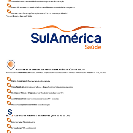
Acomodação em quarto individual ou enfermaria para caso de internação,
Rede médica altamente conceituada, hospitais e laboratórios de referência no segmento
Oferece a seus clientes opções de planos de saúde com e sem coparticipação!
*(de acordo com o plano contratado)
Coberturas Essenciais dos Planos da Sul América saúde em
Barueri
Ao contratar seu
Plano de Saúde
, você sua família ou empresa têm acesso à cobertura completa conforme a Lei 9.656/98 da ANS, incluindo:
Pronto Atendimento 24h
para Urgência e Emergência.
Consultas e Exames
(simples, complexos e diagnósticos) em todas as especialidades.
Internações Clínicas e Cirúrgicas
sem limites de diárias, inclusive em UTI.
Assistência ao Parto
e ao recém-nascido (incluindo UTI neonatal).
Mais de
100 especialidades médicas
à sua disposição.
Coberturas Adicionais e Exclusivas (além do Rol da Lei):
Escleroterapia¹ (12 sessões/ano)
Fonoaudiologia¹ (30 sessões/ano)