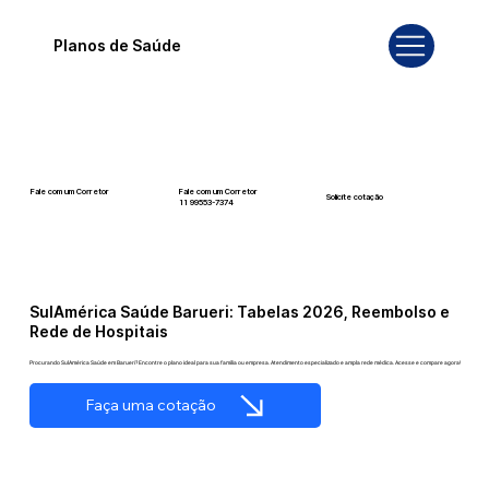
Planos de Saúde
Fale com um Corretor
Fale com um Corretor
Solicite cotação
12 99740-6958
11 99553-7374
SulAmérica Saúde Barueri: Tabelas 2026, Reembolso e
Rede de Hospitais
Procurando SulAmérica Saúde em Barueri? Encontre o plano ideal para sua família ou empresa. Atendimento especializado e ampla rede médica. Acesse e compare agora!
Faça uma cotação