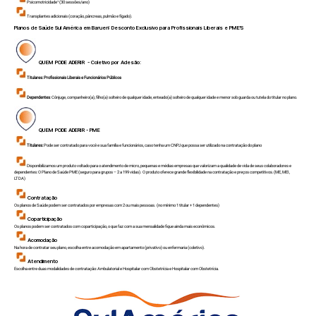
Psicomotricidade¹ (30 sessões/ano)
Transplantes adicionais (coração, pâncreas, pulmão e fígado).
Planos de Saúde Sul América em
Barueri
: Desconto Exclusivo para Profissionais Liberais e PME'S
QUEM PODE ADERIR - Coletivo por Adesão:
Titulares:
Profissionais Liberais e Funcionários Públicos
Dependentes
: Cônjuge, companheiro(a), filho(a) solteiro de qualquer idade, enteado(a) solteiro de qualquer idade e menor sob guarda ou tutela do titular no plano.
QUEM PODE ADERIR - PME
Titulares:
Pode ser contratado para você e sua família e funcionários, caso tenha um CNPJ que possa ser utilizado na contratação do plano
Disponibilizamos um produto voltado para o atendimento de micro, pequenas e médias empresas que valorizam a qualidade de vida de seus colaboradores e
dependentes: O Plano de Saúde PME (seguro para grupos – 2 a 199 vidas). O produto oferece grande flexibilidade na contratação e preços competitivos.(ME, MEI,
LTDA)
Contratação
Os planos de Saúde podem ser contratados por empresas com 2 ou mais pessoas. (no mínimo 1 titular + 1 dependentes)
Coparticipação
Os planos podem ser contratados com coparticipação, o que faz com a sua mensalidade fique ainda mais econômicos.
Acomodação
Na hora de contratar seu plano, escolha entre acomodação em apartamento (privativo) ou enfermaria (coletivo).
Atendimento
Escolha entre duas modalidades de contratação: Ambulatorial e Hospitalar com Obstetrícia e Hospitalar com Obstetrícia.