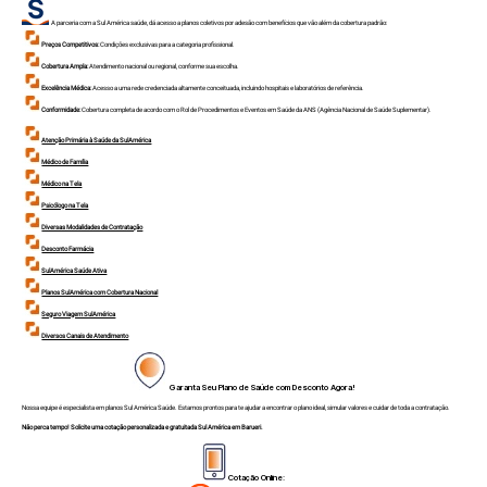
A parceria com a Sul América saúde, dá acesso a planos coletivos por adesão com benefícios que vão além da cobertura padrão:
Preços Competitivos:
Condições exclusivas para a categoria profissional.
Cobertura Ampla:
Atendimento nacional ou regional, conforme sua escolha.
Excelência Médica:
Acesso a uma rede credenciada altamente conceituada, incluindo hospitais e laboratórios de referência.
Conformidade:
Cobertura completa de acordo com o Rol de Procedimentos e Eventos em Saúde da ANS (Agência Nacional de Saúde Suplementar).
Atenção Primária à Saúde da SulAmérica
Médico de Família
Médico na Tela
Psicólogo na Tela
Diversas Modalidades de Contratação
Desconto Farmácia
SulAmérica Saúde Ativa
Planos SulAmérica com Cobertura Nacional
Seguro Viagem SulAmérica
Diversos Canais de Atendimento
Garanta Seu Plano de Saúde com Desconto Agora!
Nossa equipe é especialista em planos Sul América Saúde. Estamos prontos para te ajudar a encontrar o plano ideal, simular valores e cuidar de toda a contratação.
Não perca tempo! Solicite uma cotação personalizada e gratuitada Sul América em Barueri.
Cotação Online: