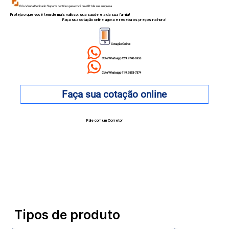
Pós-Venda Dedicado: Suporte contínuo para você ou o RH da sua empresa.
Proteja o que você tem de mais valioso: sua saúde e a da sua família!
Faça sua cotação online agora e receba os preços na hora!
Cotação Online:
Cote Whatsapp 12 9.9740-6958
Cote Whatsapp 11 9.9553-7374
Faça sua cotação online
Fale com um Corretor
12 99740-6958
Tipos de produto