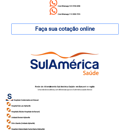
Cote Whatsapp 12 9.9740-6958
Cote Whatsapp 11 9.9553-7374
Faça sua cotação online
Rede de Atendimento Sul América Saúde em Barueri e região
Uma rede de excelência, com diferenciais que só o SulAmérica saúde oferece:
Hospitais Credenciados em Barueri
Hospital São Luiz Alphaville
Hospitalis (Núcleo Hospitalar de Barueri)
Unidade Einstein Alphaville
Sírio-Libanês (Unidade Alphaville)
Hospital e Maternidade Santa Maria (Alphaville)