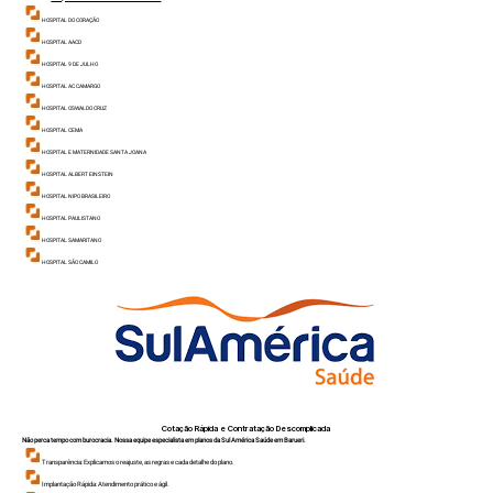
HOSPITAL DO CORAÇÃO
HOSPITAL AACD
HOSPITAL 9 DE JULHO
HOSPITAL AC CAMARGO
HOSPITAL OSWALDO CRUZ
HOSPITAL CEMA
HOSPITAL E MATERNIDADE SANTA JOANA
HOSPITAL ALBERT EINSTEIN
HOSPITAL NIPO BRASILEIR
O
HOSPITAL PAULISTANO
HOSPITAL SAMARITANO
HOSPITAL SÃO CAMILO
Cotação Rápida e Contratação Descomplicada
Não perca tempo com burocracia. Nossa equipe especialista em planos da Sul América Saúde em Barueri.
Transparência: Explicamos o reajuste, as regras e cada detalhe do plano.
Implantação Rápida: Atendimento prático e ágil.