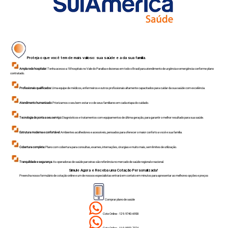
Proteja o que você tem de mais valioso: sua saúde e a da sua família.
Ampla rede hospitalar:
Tenha acesso a 18 hospitais no Vale do Paraíba e dezenas em todo o Brasil para atendimento de urgência e emergência conforme plano
contratado.
Profissionais qualificados:
Uma equipe de médicos, enfermeiros e outros profissionais altamente capacitados para cuidar da sua saúde com excelência.
Atendimento humanizado:
Priorizamos o seu bem-estar e o de seus familiares em cada etapa do cuidado.
Tecnologia de ponta a seu serviço:
Diagnósticos e tratamentos com equipamentos de última geração, para garantir o melhor resultado para sua saúde.
Estrutura moderna e confortável:
Ambientes acolhedores e acessíveis, pensados para oferecer o maior conforto a você e sua família.
Cobertura completa:
Plano com cobertura para consultas, exames, internações, cirurgias e muito mais, sem limites de utilização.
Tranquilidade e segurança:
As operadoras de saúde parceiras são referência no mercado de saúde regional e nacional.
Simule Agora e Receba uma Cotação Personalizada!
Preencha nosso formulário de cotação online e um de nossos especialistas entrará em contato em minutos para apresentar as melhores opções e preços
Comprar plano de saúde
Cote Online - 12 9.9740-6958
Cote Online - 11 9.9553-7374