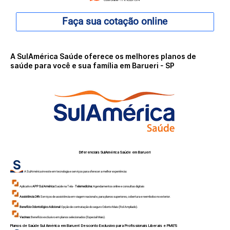
Faça sua cotação online
A SulAmérica Saúde oferece os melhores planos de
saúde para você e sua família em Barueri - SP
Diferenciais SulAmérica Saúde em
Barueri
A SulAmérica investe em tecnologia e serviços para oferecer a melhor experiência:
Aplicativo
APP Sul América
Saúde na Tela -
Telemedicina:
Agendamentos online e consultas digitais
Assistência 24h:
Serviços de assistência em viagem nacional e, para planos superiores, cobertura e reembolso no exterior.
Benefício Odontológico Adicional:
Opção de contratação do seguro Odonto Mais (Rol Ampliado).
Vacinas:
Benefício exclusivo em planos selecionados (Especial Mais).
Planos de Saúde Sul América em
Barueri
: Desconto Exclusivo para Profissionais Liberais e PME'S