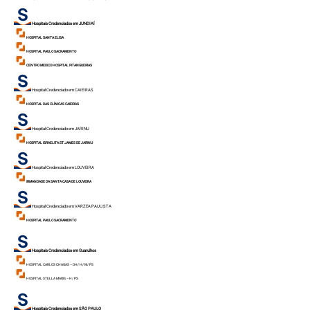
Hospitais Credenciados em JUNDIAÍ
HOSPITAL SANTA ELISA
HOSPITAL PAULO SACRAMENTO
CENTRO MEDICO HOSPITAL PITANGUEIRAS
Hospital Credenciado em CAIEIRAS
HOSPITAL DAS CLÍNICAS CAIEIRAS
Hospital Credenciado em JARINU
HOSPITAL ISRAELITA ST JAMES DE JAR
INU
Hospital Credenciado em LOUVEIRA
IRMANDADE DA SANTA CASA DE LOUVEIRA
Hospital Credenciado em VARZEA PAULISTA
HOSPITAL PAULO SACRAMENTO
Hospitais Credenciados em Guarulhos
HOSPITAL CARLOS CHAGAS – DH/ H/ M/ PS
HOSPITAL STELLA MARIS – H/ PS
Hospitais Credenciados em SÃO PAULO