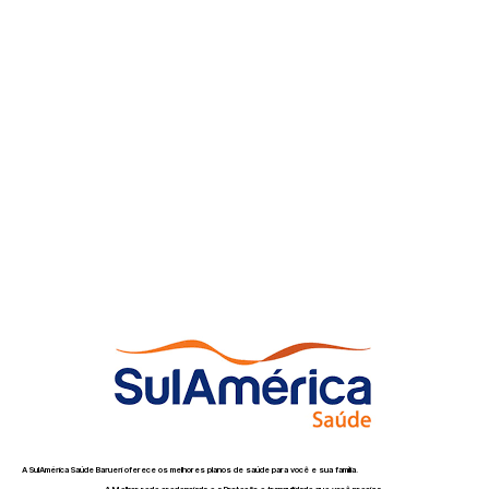
A SulAmérica Saúde Barueri oferece os melhores planos de saúde para você e sua família.