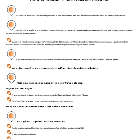
A Melhor rede credenciada e a Proteção e tranquilidade que você precisa.
Encontrar um plano de saúde em
Barueri
que atenda às suas necessidades pode ser a decisão mais importante para a sua segurança e bem-estar.
Nossa missão é simplificar essa escolha, apresentando as melhores opções de
convênio médico
em
Barueri
com foco em qualidade, preço e cobertura ideal
para você, sua família ou sua empresa.
Qualidade de vida e bem estar, o seguro SulAmérica saúde
em Barueri
, conta com Planos de saúde individuais e familiares e uma vasta e qualificada rede de
hospitais, clinicas e laboratórios por todo o território nacional, garantindo proteção e tranquilidade para você e sua família.
Você
pode ter uma série de benefícios exclusivos ao contratar um
plano de saúde
por Adesão ou PME da Sul América Saúde em
Barueri.
As melhores opções em seguro saúde com diferenciais e benefícios exclusivos.
Tudo o que você precisa saber antes de contratar está aqui:
Opções de Contratação
Coletivo por Adesão - planos com desconto especial para
Profissionais Liberais e Servidores Públicos
.
Para EMPRESAS a partir de 2 vidas. - Através do CNPJ, com condições especiais.
Por Que Escolher um Plano de Saúde da Sul América em
Barueri
?
Abrangência dos planos de saúde em
Barueri
A cobertura é ambulatorial, hospitalar com obstetrícia e conforme Rol de procedimentos da ANS.
Produtos Regionais e Nacionais