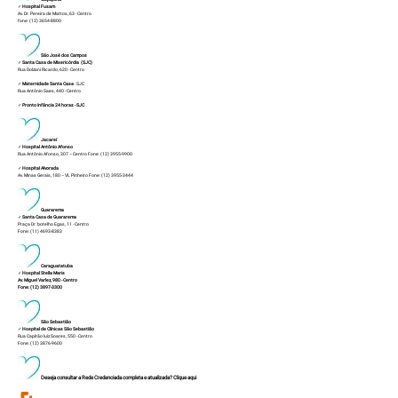
✓
Hospital Fusam
Av. Dr. Pereira de Mattos, 63 - Centro
fone: (12) 3654-8800
São José dos Campos
✓
Santa Casa de Misericórdia (SJC)
Rua Dolzani Ricardo, 620 - Centro
✓
Maternidade Santa Casa
- SJC
Rua Antônio Saes, 440 - Centro
✓
Pronto Infância 24 horas
- SJC
Jacareí
✓
Hospital Antônio Afonso
Rua Antônio Afonso, 307 – Centro Fone: (12) 3955-9900
✓
Hospital Alvorada
Av. Minas Gerais, 180 – VL Pinheiro Fone: (12) 3955-3444
Guararema
✓
Santa Casa de Guararema
Praça Dr. botelho Egas, 11 - Centro
Fone: (11) 4693-8383
Caraguatatuba
✓
Hospital Stella Maris
Av. Miguel Varlez, 980 - Centro
Fone: (12) 3897-3300
São Sebastião
✓
Hospital de Clínicas São Sebastião
Rua Capitão luiz Soares, 550 - Centro
Fone: (12) 3876-9600
Deseja consultar a Rede Credenciada completa e atualizada?
Clique aqui