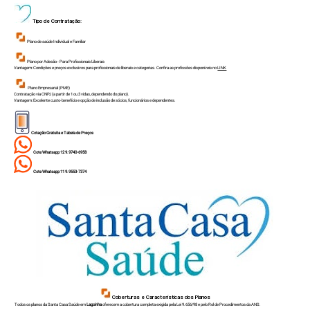
Tipo de Contratação:
Plano de saúde Individual e Familiar
Plano por Adesão - Para Profissionais Liberais
Vantagem: Condições e preços exclusivos para profissionais de liberais e categorias. Confira as profissões disponíveis no
LINK
Plano Empresarial (PME)
Contratação via CNPJ (a partir de 1 ou 3 vidas, dependendo do plano).
Vantagem: Excelente custo-benefício e opção de inclusão de sócios, funcionários e dependentes.
Cotação Gratuita e Tabela de Preços
Cote Whatsapp 12 9.9740-6958
Cote Whatsapp 11 9.9553-7374
Coberturas e Características dos Planos
Todos os planos da Santa Casa Saúde em
Lagoinha
oferecem a cobertura completa exigida pela Lei 9.656/98 e pelo Rol de Procedimentos da ANS.