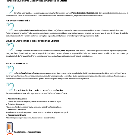
Planos de Saúde Santa Casa: Proteção Completa em Queluz
Garanta já a tranquilidade e segurança que você e sua família merecem com os
Planos de Saúde Santa Casa Saúde
. Com uma rede de assistência médica de
excelência em
Queluz
, no Vale do Paraíba e Litoral Norte, oferecemos cobertura ambulatorial, hospitalar com obstetrícia e muito mais.
Para Você e Sua Família
Nossos
planos individuais e familiares
(como o Plano Livre) oferecem uma rede credenciada ampla e flexibilidade de escolha de acomodação hospitalar
(enfermaria e apartamento). Tenha acesso a consultas em todas as especialidades, exames, internações e cirurgias, com a segurança de mais de 120 anos de tradição
da Santa Casa de SJC. Também contamos com o plano especial Qualivida, focado em medicina preventiva para a melhor idade.
Soluções Empresariais e para Profissionais Liberais
Alavanque a retenção de talentos da sua empresa com nossos
planos empresariais
e por adesão. Oferecemos opções com e sem coparticipação (Planos
Integrado, Pleno, Plus e Ideal) para contratos a partir de 1 ou 6 vidas, com condições especiais para MEIs, PMEs, estudantes e servidores públicos. A cobertura abrange
a região do Vale do Paraíba e Litoral Norte, e inclui atendimento nacional para urgência e emergência pela rede Abramge.
Rede de Atendimento
A
Santa Casa Saúde em Queluz
possui uma vasta rede própria e credenciada na região, incluindo 19 hospitais e dezenas de clínicas e laboratórios. Para se
tornar um beneficiário ou oferecer os planos aos seus colaboradores, preencha o formulário abaixo para receber uma cotação online e personalizada. Nossa equipe de
consultores especializados está pronta para ajudar a encontrar o plano ideal para suas necessidades e orçamento.
Benefícios de ter um plano de saúde em Queluz
Rede de atendimento de excelência para os planos de saúde Santa Casa em
Queluz
✓
Atendimento de Qualidade
O Acesso aos melhores hospitais, clínicas e profissionais de saúde da região.
✓
Cobertura Abrangente
Planos que atendem desde consultas médicas a procedimentos complexos.
✓
Facilidade e Comodidade
Atendimento personalizado para encontrar o plano que melhor se adapta ao seu perfil.
✓
Rapidez no Atendimento
Menor tempo de espera para consultas e exames e procedimentos.
Cotação Gratuita e Tabela de Preços