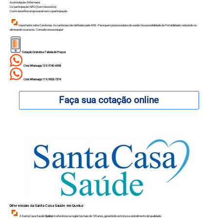
Acomodação: Enfermaria
Co-participação: NÃO (Sem taxa extra)
Custo-benefício empresarial sem coparticipação.
Importante sobre Carências: As carências são definidas pela ANS. Para quem já possui plano de saúde, há a possibilidade de Portabilidade, reduzindo ou
eliminando os prazos. Consulte nossa equipe!
Cotação Gratuita e Tabela de Preços
Cote Whatsapp 12 9.9740-6958
Cote Whatsapp 11 9.9553-7374
Faça sua cotação online
Diferenciais da Santa Casa Saúde em
Queluz
A Santa Casa Saúde
Queluz
é referência na região há mais de 120 anos, garantindo estrutura e atendimento de qualidade.