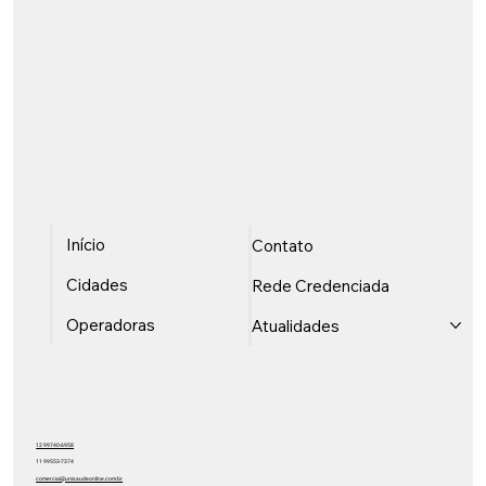
Início
Contato
Cidades
Rede Credenciada
Operadoras
Atualidades
12 99740-6958
11 99553-7374
comercial@unisaudeonline.com.br