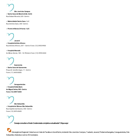
São José dos Campos
✓
Santa Casa de Misericórdia (SJC)
Rua Dolzani Ricardo, 620 - Centro
✓
Maternidade Santa Casa
- SJC
Rua Antônio Saes, 440 - Centro
✓
Pronto Infância 24 horas
- SJC
Jacareí
✓
Hospital Antônio Afonso
Rua Antônio Afonso, 307 – Centro Fone: (12) 3955-9900
✓
Hospital Alvorada
Av. Minas Gerais, 180 – VL Pinheiro Fone: (12) 3955-3444
Guararema
✓
Santa Casa de Guararema
Praça Dr. botelho Egas, 11 - Centro
Fone: (11) 4693-8383
Caraguatatuba
✓
Hospital Stella Maris
Av. Miguel Varlez, 980 - Centro
Fone: (12) 3897-3300
São Sebastião
✓
Hospital de Clínicas São Sebastião
Rua Capitão luiz Soares, 550 - Centro
Fone: (12) 3876-9600
Deseja consultar a Rede Credenciada completa e atualizada?
Clique aqui
Abrangência Regional: Cobertura no Vale do Paraíba e Litoral Norte, incluindo São José dos Campos, Taubaté, Jacareí, Pindamonhangaba, Caraguatatuba, São
Sebastião, Ubatuba e outros 35 municípios.