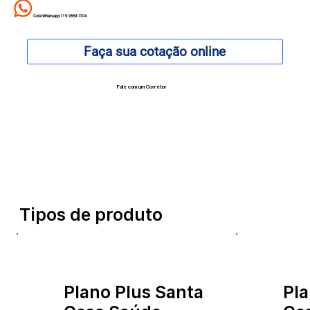
Cote Whatsapp 11 9.9553-7374
Faça sua cotação online
Fale com um Corretor
12 99740-6958
Tipos de produto
Plano Plus Santa
Pla