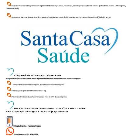
Medicina Preventiva: Programas com equipe multidisciplinar (Nutrição, Fisioterapia, Enfermagem) focados em saúde e qualidade de vida (ex: Antitabagismo,
Diabetes, Coluna).
Assistência Nacional: Atendimento de Urgência e Emergência em mais de 30 hospitais nas principais capitais do Brasil (Rede Abramge).
Cotação Rápida e Contratação Descomplicada
Não perca tempo com burocracia. Nossa equipe especialista em planos da Santa Casa Saúde Queluz.
Transparência: Explicamos o reajuste, as regras e cada detalhe do plano.
Implantação Rápida: Atendimento prático e ágil.
Pós-Venda Dedicado: Suporte contínuo para você ou o RH da sua empresa.
Proteja o que você tem de mais valioso: sua saúde e a da sua família!
Faça sua cotação online agora e receba os preços na hora!
Cotação Gratuita e Tabela de Preços
Cote Whatsapp 12 9.9740-6958