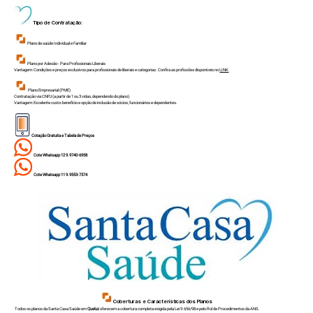
Tipo de Contratação:
Plano de saúde Individual e Familiar
Plano por Adesão - Para Profissionais Liberais
Vantagem: Condições e preços exclusivos para profissionais de liberais e categorias. Confira as profissões disponíveis no
LINK
Plano Empresarial (PME)
Contratação via CNPJ (a partir de 1 ou 3 vidas, dependendo do plano).
Vantagem: Excelente custo-benefício e opção de inclusão de sócios, funcionários e dependentes.
Cotação Gratuita e Tabela de Preços
Cote Whatsapp 12 9.9740-6958
Cote Whatsapp 11 9.9553-7374
Coberturas e Características dos Planos
Todos os planos da Santa Casa Saúde em
Queluz
oferecem a cobertura completa exigida pela Lei 9.656/98 e pelo Rol de Procedimentos da ANS.