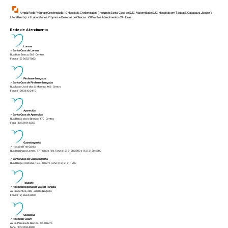
Ampla Rede Própria e Credenciada: 19 Hospitais Credenciados (Incluindo Santa Casa de SJC, Maternidade SJC, Hospitais em Taubaté, Caçapava, Jacareí e
Litoral Norte). +7 Laboratórios Próprios e Dezenas de Clínicas. +3 Prontos Atendimentos 24 Horas.
Rede de Atendimento
Lorena
✓
Santa Casa de Lorena
Rua Dom Bosco, 562 - Centro
Fone: (12) 3652-7083
Pindamonhangaba
✓
Santa Casa de Pindamonhangaba
Rua Major José dos S. Moreira, 466 - Centro
Fone: (120 3643-2410
Aparecida
✓
Santa Casa de Aparecida
Rua Barão do rio Branco, 470 - Centro
Fone (12) 3104-5555
Guaratinguetá
✓ Hospital Frei Galvão
Rua Domingos Lemes, 77 – Santa Rita Fone: (12) 3128-3800 e (12) 3128-4800
✓
Santa Casa de Guaratinguetá
Rua Rangel Pestana, 194 – Centro Fone: (12) 2131-1900
Taubaté
✓
Hospital Regional do Vale do Paraíba
Av. tiradentes, 280 - Jd das Nações
Fone: (12) 3634-2000
Caçapava
✓
Hospital Fusam
Av. Dr. Pereira de Mattos, 63 - Centro
fone: (12) 3654-8800