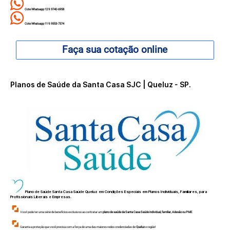
Cote Whatsapp 12 9.9740-6958
Cote Whatsapp 11 9.9553-7374
Faça sua cotação online
Planos de Saúde da Santa Casa SJC | Queluz - SP.
Plano de Saúde Santa Casa Saúde
Queluz
em Condições Especiais
em Planos Individuais, Familiares, para
Profissionais Liberais e Empresas.
Você
pode ter uma série de benefícios exclusivos ao contratar um
plano de saúde da Santa Casa Saúde individual, familiar, Adesão ou PME
.
Garanta a proteção que você precisa com a força de uma das maiores redes credenciadas de
Queluz
e região!