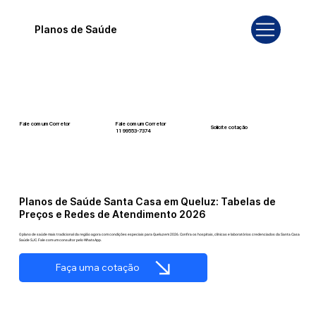
Planos de Saúde
Fale com um Corretor
Fale com um Corretor
Solicite cotação
12 99740-6958
11 99553-7374
Planos de Saúde Santa Casa em Queluz: Tabelas de
Preços e Redes de Atendimento 2026
O plano de saúde mais tradicional da região agora com condições especiais para Queluz em 2026. Confira os hospitais, clínicas e laboratórios credenciados da Santa Casa
Saúde SJC. Fale com um consultor pelo WhatsApp.
Faça uma cotação