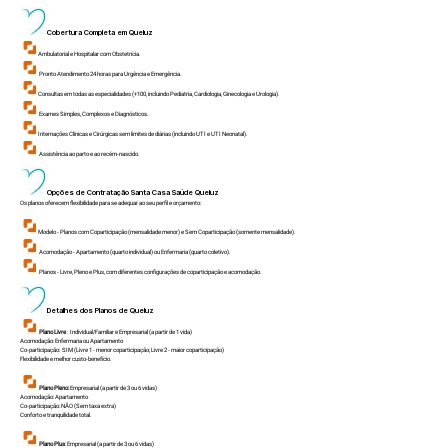
Cobertura Completa em
Queluz
Ambulatorial e Hospitalar com Obstetrícia.
Pronto Atendimento 24 horas para Urgência e Emergência.
Consultas em todas as especialidades (+100, incluindo Pediatria, Cardiologia, Ginecologia e Urologia).
Exames Simples, Complexos e Diagnósticos.
Internações Clínicas e Cirúrgicas sem limites de diárias (incluindo UTI e UTI Neonatal).
Assistência ao parto e ao recém-nascido.
Opções de Contratação Santa Casa Saúde
Queluz
Os planos oferecem flexibilidade para se adequar ao seu perfil e orçamento:
Modelo - Planos com Coparticipação (mensalidade menor) e Sem Coparticipação (somente mensalidade).
Acomodação - Apartamento (quarto individual) ou Enfermaria (quarto coletivo).
Planos - Livre, Pleno e Plus, com diferentes configurações de coparticipação e acomodação.
Detalhes dos Planos de
Queluz
Plano Livre
: Individual/Familiar e Empresarial (a partir de 1 vida)
Acomodação: Enfermaria ou Apartamento
Co-participação: SIM (Livre 1 - menor coparticipação; Livre 2 - maior coparticipação)
Flexibilidade e melhor custo-benefício.
Plano Pleno:
Empresarial (a partir de 3 ou 6 vidas)
Acomodação: Apartamento
Co-participação: NÃO (Sem taxa extra)
Conforto e tranquilidade total.
Plano Plus
: Empresarial (a partir de 3 ou 6 vidas)