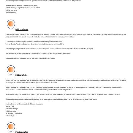
é formada por diversos profissionais (pode variar de acordo com a unidade de atendimento da APS), confira:
✓ Médico(a) especialista em saúde da família
✓ Enfermeiro(a) especialista em saúde da família
✓ Nutricionista
✓ Psicólogo(a)
Médico de Família
O Médico de Família, presente nas clínicas de Atenção Primária à Saúde, tem como principal foco olhar para Saúde Integral de cada beneficiário. Ele trabalha em conjunto com
a equipe de saúde, realizando planos de cuidados terapêuticos de acordo com a sua necessidade.
Entre as principais vantagens de se ter um médico de família, podemos destacar:
✓ O médico da família conhece você de perto, e isso facilita as visitas ao consultório
✓ Foco na prevenção e melhor da qualidade de vida: ele ajudará você a cuidar da sua saúde, antes de precisar tratar doenças
✓ É possível ter a mesma equipe de saúde cuidando de você e toda sua família em um só lugar
✓ Possibilidade de realizar consultas online com seu Médico de Família
Médico na Tela
✓ Com o diferencial Saúde na Tela da SulAmérica São Luiz do Paraitinga - SP, você conta com atendimento virtual dentro de diversas especialidades, com médicos, enfermeiros,
psicólogos, nutricionistas e muitos outros profissionais da área da saúde.
✓ Com o Saúde na Tela você é atendido por profissionais em mais de 50 especialidades, diretamente pelo App SulAmérica Saúde, tanto para consultas agendadas com
especialistas e terapeutas da sua rede credenciada, como para pronto atendimento por vídeo.
✓ Você também pode receber suas prescrições de medicamentos, guia de exames, atestado ou até ser encaminhado para outras especialidades sem sair de casa!
Confira alguns tipos de atendimento disponíveis, lembrando que as especialidades podem variar de acordo com o plano contratado:
✓ Atendimento médico em mais de 50 especialidades
✓ Nutrição
✓ Fonoaudiologia
✓ Fisioterapia
✓ Terapia Ocupacional
✓ Psicologia
Psicólogo na Tela