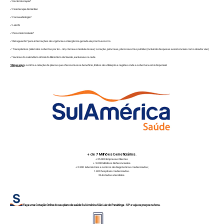
✓ Escleroterapia*
✓ Fisioterapia Domiciliar
✓ Fonoaudiologia*
✓ Lab IN
✓ Psicomotricidade*
✓ Retaguarda* para internações de urgência e emergência gerada via pronto-socorro
✓ Transplantes (além dos cobertos por lei – rim, córnea e medula óssea): coração, pâncreas, pâncreas-rim e pulmão (incluindo despesas assistenciais com o doador vivo)
✓ Vacinas do calendário oficial do Ministério da Saúde, exclusivas na rede
*
Clique aqui
e confira a relação de planos que oferecem esse benefício, limites de utilização e regiões onde a cobertura está disponível
+ de 7 Milhões beneficiários.
+ 25.000 Empresas Clientes
+ 5.000 Médicos Referenciados.
+ 2.300 laboratórios e centros de diagnósticos credenciados;
1.400 hospitais credenciados.
26 Estados atendidos.
Faça uma Cotação Online do seu plano de saúde Sul América
São Luiz do Paraitinga - SP
e veja os preços na hora.