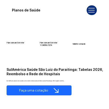
Planos de Saúde
Fale com um Corretor
Fale com um Corretor
Solicite cotação
12 99740-6958
11 99553-7374
SulAmérica Saúde São Luiz do Paraitinga: Tabelas 2026,
Reembolso e Rede de Hospitais
Os melhores planos de saúde com a rede credenciada em São Luiz do Paraitinga - SP e região. Confira...
Faça uma cotação