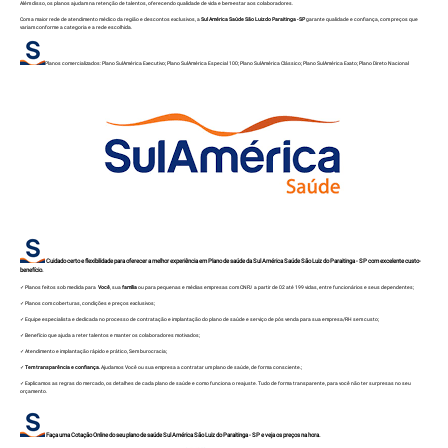
Além disso, os planos ajudam na retenção de talentos, oferecendo qualidade de vida e bem-estar aos colaboradores.
Com a maior rede de atendimento médico da região e descontos exclusivos, a
Sul América Saúde São Luiz do Paraitinga - SP
garante qualidade e confiança, com preços que
variam conforme a categoria e a rede escolhida.
Planos comercializados:
Plano SulAmérica Executivo
;
Plano SulAmérica Especial 100
;
Plano SulAmérica Clássico
;
Plano SulAmérica Exato
;
Plano Direto Nacional
Cuidado certo e flexibilidade para oferecer a melhor experiência em Plano de saúde da Sul América Saúde São Luiz do Paraitinga - SP com excelente custo-
benefício.
✓ Planos feitos sob medida para
Você
, sua
família
ou para pequenas e médias empresas com CNPJ a partir de 02 até 199 vidas, entre funcionários e seus dependentes;
✓ Planos com coberturas, condições e preços exclusivos;
✓ Equipe especialista e dedicada no processo de contratação e implantação do plano de saúde e serviço de pós venda para sua empresa/RH sem custo;
✓ Benefício que ajuda a reter talentos e manter os colaboradores motivados;
✓ Atendimento e implantação rápido e prático, Sem burocracia;
✓
Tem transparência e confiança.
Ajudamos Você ou sua empresa a contratar um plano de saúde, de forma consciente.;
✓ Explicamos as regras do mercado, os detalhes de cada plano de saúde e como funciona o reajuste. Tudo de forma transparente, para você não ter surpresas no seu
orçamento.
Faça uma Cotação Online do seu plano de saúde Sul América
São Luiz do Paraitinga - SP
e veja os preços na hora.