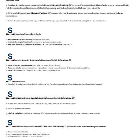
✓ Qualidade de vida e bem estar, o seguro saúde SulAmérica
São Luiz do Paraitinga - SP
, conta com Planos de saúde individuais e familiares e uma vasta e qualificada
rede de hospitais, clinicas e laboratórios por todo o território nacional, garantindo proteção e tranquilidade para você e sua família.
✓ O Plano da SulAmérica Saúde
São Luiz do Paraitinga - SP
possui a melhor rede de assistência médica, com vários hospitais, clínicas e médicos em todas as
especialidades.
✓ Na hora de utilizar o plano de saúde, o que realmente importa é que haja uma estrutura de atendimento com agilidade e qualidade médica.
Entre os benefícios estão opções de:
✓
Atendimento em território nacional
ou grupo de municípios,
✓
Acomodação em quarto individual
ou enfermaria – para caso de internação,
✓
Rede médica altamente conceituada, hospitais
e
laboratórios de referência
no segmento.
Descubra as opções de planos da SulAmérica em São Luiz do Paraitinga - SP:
✓
Planos Individuais, familiares e PME:
para você, sua família ou sua Empresa
✓
Planos por Adesão:
planos com desconto especial para estudantes, profissionais de liberais e Servidores públicos.
✓
Planos Empresariais:
planos a partir de 1 titular, com condições especiais.
Nossos Planos:
✓
Plano SulAmérica Executivo
;
Plano SulAmérica Especial 100
;
Plano SulAmérica Clássico
;
Plano SulAmérica Exato
;
Plano Direto Nacional
Qual a abrangência do plano da SulAmérica Saúde em São Luiz do Paraitinga - SP?
✓ A cobertura é ambulatorial, hospitalar com obstetrícia e conforme Rol de procedimentos da ANS.
✓ Produtos Regionais e Nacionais.
✓ A
SulAmérica Saúde
em São Luiz do Paraitinga - SP oferece a seus clientes opções de planos de saúde com e sem coparticipação!
Ao contratar os planos da SulAmérica Saúde São Luiz do Paraitinga - SP, você e sua família tem acesso a seguinte cobertura:
✓ Planos individuais, familiares
✓ Pronto Atendimento 24 horas para Urgência e Emergência;
✓ Consultas médicas em todas as especialidades;