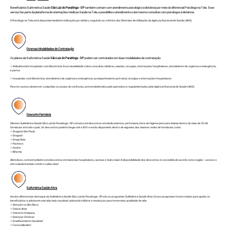
Beneficiários SulAmérica Saúde
São Luiz do Paraitinga - SP
também contam com atendimento psicológico à distância por meio do diferencial Psicólogo na Tela. Esse
serviço faz parte da plataforma de orientações médicas Saúde na Tela, e possibilita o atendimento e até mesmo consultas com psicólogos à distância.
O Psicólogo na Tela está disponível mediante indicação por médico, seguindo os critérios das Diretrizes de Utilização da Agência Nacional de Saúde (ANS).
Diversas Modalidades de Contratação
Os planos da SulAmérica Saúde
São Luiz do Paraitinga - SP
podem ser contratados em duas modalidades de contratação:
✓ Ambulatorial e Hospitalar com Obstetrícia: Essa modalidade cobre consultas médicas, exames, cirurgias, internações hospitalares, atendimento de urgência e emergência,
e partos
✓ Hospitalar com Obstetrícia: atendimento de urgência e emergência, acompanhamento pré-natal, cirurgias e internações hospitalares
Para ter acesso devem ser cumpridas os prazos de carências, pré-estabelecidos pela operadora e regulamentados pela Agência Nacional de Saúde (ANS).
Desconto Farmácia
Clientes SulAmérica Saúde São Luiz do Paraitinga - SP contam com descontos em medicamentos, perfumaria, itens de higiene pessoal e beleza dentro de mais de 25 mil
farmácias em todo o país. Os descontos podem chegar até a 85% e estão disponíveis dentro de algumas das maiores redes de farmácias como:
✓ Drogaria São Paulo
✓ Drogasil
✓ Droga Raia
✓ Pacheco
✓ Onofre
✓ Bifarma
Além disso, contam também com descontos em materiais hospitalares, vacinas e muito mais! A disponibilidade dos descontos é concedida de acordo com a região – acesse o
site sulamericamais.com.br e saiba mais!
SulAmérica Saúde Ativa
Um dos diferenciais destaque da SulAmérica Saúde São Luiz do Paraitinga - SP são os programas SulAmérica Saúde Ativa. Esses programas foram criados para ajudar os
beneficiários a adotarem uma vida mais saudável, adotando hábitos e mudanças para terem mais qualidade de vida.
✓ Atenção no Alto Risco
✓ Coluna Ativa
✓ Coluna In Company
✓ Doenças Crônicas
✓ Envelhecimento Saudável
✓ Futura Mamãe1