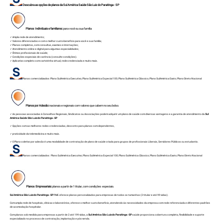
Descubra as opções de planos da Sul América Saúde São Luiz do Paraitinga - SP
Planos Individuais e familiares:
para você ou sua família
✓ Ampla rede de atendimento;
✓ Valores diferenciados e com o melhor custo-benefício para você e sua família;
✓ Planos completos, com consultas, exames e internações;
✓ Atendimento online e digital para algumas especialidades;
✓ Ótimos profissionais de saúde;
✓ Condições especiais de carência (consulte condições).
✓ Aplicativo completo com carteirinha virtual, rede-credenciada e muito mais.
Planos comercializados:
Plano SulAmérica Executivo
;
Plano SulAmérica Especial 100
;
Plano SulAmérica Clássico
;
Plano SulAmérica Exato
;
Plano Direto Nacional
Planos por Adesão:
nacionais e regionais com valores que cabem no seu bolso.
✓ As pessoas associadas à Conselhos Regionais, Sindicatos ou Associações podem adquirir um plano de saúde com diversas vantagens e a garantia de atendimento da
Sul
América Saúde São Luiz do Paraitinga - SP
✓ Opções com as melhores redes credenciadas, desconto para planos com dependentes,
✓ praticidade da telemedicina e muito mais.
✓ O Plano coletivo por adesão é uma modalidade de contratação de plano de saúde criada para grupos de profissionais Liberais, Servidores Públicos ou estudantis.
Planos comercializados:
Plano SulAmérica Executivo
;
Plano SulAmérica Especial 100
;
Plano SulAmérica Clássico
;
Plano SulAmérica Exato
;
Plano Direto Nacional
Planos Empresariais:
planos a partir de 1 titular, com condições especiais.
Sul América São Luiz do Paraitinga - SP
PME oferece planos personalizados para empresas de todos os tamanhos (2 titular e até 99 vidas).
Com ampla rede de hospitais, clínicas e laboratórios, oferece o melhor custo-benefício, atendendo às necessidades da empresa com rede referenciada e diferentes padrões
de acomodação hospitalar.
Com planos sob medida para empresas a partir de 2 até 199 vidas, a
Sul América São Luiz do Paraitinga - SP
saúde proporciona cobertura completa, flexibilidade e suporte
especializado no processo de contratação, implantação e pós-venda.