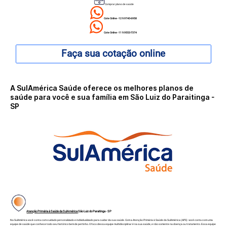
Comprar plano de saúde
Cote Online - 12 9.9740-6958
Cote Online - 11 9.9553-7374
Faça sua cotação online
A SulAmérica Saúde oferece os melhores planos de
saúde para você e sua família em São Luiz do Paraitinga -
SP
Atenção Primária à Saúde da SulAmérica
São Luiz do Paraitinga - SP
Na SulAmérica você conta com cuidado personalizado e individualizado para cuidar da sua saúde. Com a Atenção Primária à Saúde da SulAmérica (APS) você conta com uma
equipe de saúde que conhece todo seu histórico bem de pertinho. O foco dessa equipe multidisciplinar é na sua saúde, e não somente na doença ou tratamento. Essa equipe