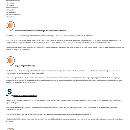
✓ Idoso Bem Cuidado
✓ Oncologia
✓ Oncorede
✓ Parto Adequado
✓ Ortopedia
✓ Única Mente
✓ Cuidado na Medida
✓ Cicatrizar
Planos SulAmérica
São Luiz do Paraitinga - SP
com Cobertura Nacional
A SulAmérica São Luiz do Paraitinga - SP também oferece diversas opções de planos com cobertura regional dentro da linha Direto.
Essa linha de planos está presente em diversas regiões do país, e garante atendimento dentro de ótimos hospitais e laboratórios por valores bastante acessíveis! A linha
está presente nas regiões de São Paulo, Ribeirão Preto, Campinas, Rio de Janeiro, Curitiba, Recife, João Pessoa, Joinville, Brasília, Belo Horizonte e Salvador.
Em São Paulo existe também uma opção de contratação chamada SulAmérica Direto Mais, que além de todas as vantagens e benefícios, oferece cobertura a nível nacional em
mais de 700 opções de atendimento.
Seguro Viagem SulAmérica
A SulAmérica São Luiz do Paraitinga - SP também oferece diversos serviços emergenciais em casos de doenças súbitas ou acidentes ocorridos em viagens nacionais ou
internacionais (varia de acordo com o plano contratado).
Entre os serviços podemos destacar atendimento médico em viagens internacionais (incluindo os limites de cobertura exigidos pelos países do tratado de Schengen), e
acompanhamento em caso de hospitalização do segurado, auxilio em caso de bagagem extraviada, reembolso de tarifa por passagem perdida, motorista substituto e muito
mais para as viagens em território nacional.
Diversos Canais de Atendimento
Com a SulAmérica Saúde o beneficiário conta com diversos canais de atendimento para tirar dúvidas sobre a utilização do plano, coberturas, reembolso e muito mais! Confira
alguns destaques:
✓ Central de Relacionamento – 24hs: Canal exclusivo para Autorização prévia, dúvidas sobre a rede referenciada, quais coberturas estão disponíveis dentro do plano
contratado e reembolso
✓ Saúde Online: Consulta a rede referenciada, pesquisa de cobertura, status de reembolso e autorizações de procedimentos.
✓ Aplicativo SulAmérica Saúde: canal onde você encontra sua carteirinha digital, extratos de utilização, prévia e status de reembolso, solicitação de reembolso de consultas, e
muito mais!