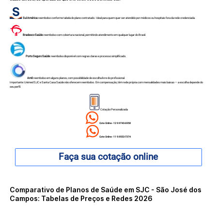
Sul América:
reembolso conforme tabela do plano contratado. Ideal para quem quer ser atendido por médicos ou hospitais fora da rede credenciada.
Bradesco Saúde:
reembolso com cobertura nacional, permitindo atendimento em qualquer lugar do Brasil.
Porto Seguro Saúde
: reembolso disponível com regras claras e processo simplificado.
Amil:
reembolso em alguns planos, com possibilidade de escolha livre do profissional.
Importante: Unimed SJC e Santa Casa Saúde não oferecem reembolso. Em compensação, têm rede própria com mensalidades mais baixas — a escolha depende do
seu perfil.
Cotação Personalizada
Cote Online - 12 9.9740-6958
Cote Online - 11 9.9553-7374
Faça sua cotação online
Comparativo de Planos de Saúde em SJC - São José dos
Campos: Tabelas de Preços e Redes 2026