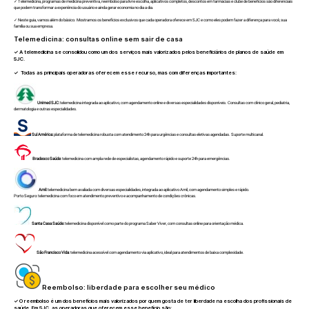
✓ Telemedicina, programas de medicina preventiva, reembolso para livre escolha, aplicativos completos, descontos em farmácias e clube de benefícios são diferenciais
que podem transformar a experiência do usuário e ainda gerar economia no dia a dia.
✓ Neste guia, vamos além do básico. Mostramos os benefícios exclusivos que cada operadora oferece em SJC e como eles podem fazer a diferença para você, sua
família ou sua empresa.
Telemedicina: consultas online sem sair de casa
✓
A telemedicina se consolidou como um dos serviços mais valorizados pelos beneficiários de planos de saúde em
SJC.
✓ Todas as principais operadoras oferecem esse recurso, mas com diferenças importantes:
Unimed SJC:
telemedicina integrada ao aplicativo, com agendamento online e diversas especialidades disponíveis. Consultas com clínico geral, pediatria,
dermatologia e outras especialidades.
Sul América:
plataforma de telemedicina robusta com atendimento 24h para urgências e consultas eletivas agendadas. Suporte multicanal.
Bradesco Saúde
: telemedicina com ampla rede de especialistas, agendamento rápido e suporte 24h para emergências.
Amil:
telemedicina bem avaliada com diversas especialidades, integrada ao aplicativo Amil, com agendamento simples e rápido.
Porto Seguro: telemedicina com foco em atendimento preventivo e acompanhamento de condições crônicas.
Santa Casa Saúde:
telemedicina disponível como parte do programa Saber Viver, com consultas online para orientação médica.
São Francisco Vida
: telemedicina acessível com agendamento via aplicativo, ideal para atendimentos de baixa complexidade.
Reembolso: liberdade para escolher seu médico
✓
O reembolso é um dos benefícios mais valorizados por quem gosta de ter liberdade na escolha dos profissionais de
saúde. Em SJC, as operadoras que oferecem esse benefício são: