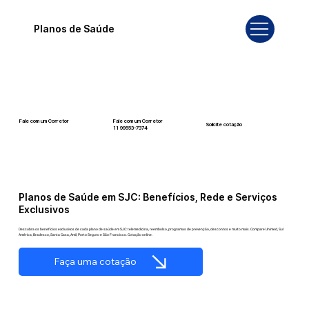
Planos de Saúde
Fale com um Corretor
Fale com um Corretor
Solicite cotação
12 99740-6958
11 99553-7374
Planos de Saúde em SJC: Benefícios, Rede e Serviços
Exclusivos
Descubra os benefícios exclusivos de cada plano de saúde em SJC: telemedicina, reembolso, programas de prevenção, descontos e muito mais. Compare Unimed, Sul
América, Bradesco, Santa Casa, Amil, Porto Seguro e São Francisco. Cotação online.
Faça uma cotação