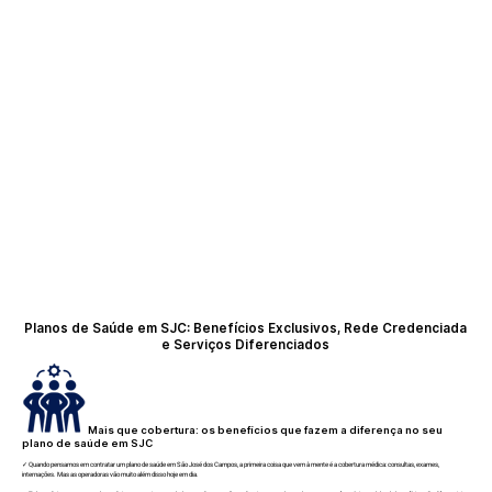
Planos de Saúde em SJC: Benefícios Exclusivos, Rede Credenciada
e Serviços Diferenciados
Mais que cobertura: os benefícios que fazem a diferença no seu
plano de saúde em SJC
✓ Quando pensamos em contratar um plano de saúde em São José dos Campos, a primeira coisa que vem à mente é a cobertura médica: consultas, exames,
internações. Mas as operadoras vão muito além disso hoje em dia.