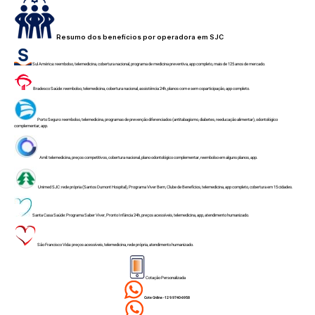
Resumo dos benefícios por operadora em SJC
Sul América: reembolso, telemedicina, cobertura nacional, programa de medicina preventiva, app completo, mais de 125 anos de mercado.
Bradesco Saúde: reembolso, telemedicina, cobertura nacional, assistência 24h, planos com e sem coparticipação, app completo.
Porto Seguro: reembolso, telemedicina, programas de prevenção diferenciados (antitabagismo, diabetes, reeducação alimentar), odontológico
complementar, app.
Amil: telemedicina, preços competitivos, cobertura nacional, plano odontológico complementar, reembolso em alguns planos, app.
Unimed SJC: rede própria (Santos Dumont Hospital), Programa Viver Bem, Clube de Benefícios, telemedicina, app completo, cobertura em 15 cidades.
Santa Casa Saúde: Programa Saber Viver, Pronto Infância 24h, preços acessíveis, telemedicina, app, atendimento humanizado.
São Francisco Vida: preços acessíveis, telemedicina, rede própria, atendimento humanizado.
Cotação Personalizada
Cote Online - 12 9.9740-6958