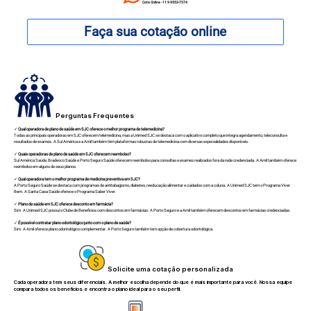
Cote Online - 11 9.9553-7374
Faça sua cotação online
Perguntas Frequentes
✓
Qual operadora de plano de saúde em SJC oferece o melhor programa de telemedicina?
Todas as principais operadoras em SJC oferecem telemedicina, mas a Unimed SJC se destaca com o aplicativo completo que integra agendamento, teleconsulta e
resultados de exames. A Sul América e a Amil também têm plataformas robustas de telemedicina com diversas especialidades disponíveis.
✓
Quais operadoras de plano de saúde em SJC oferecem reembolso?
Sul América Saúde, Bradesco Saúde e Porto Seguro Saúde oferecem reembolso para consultas e exames realizados fora da rede credenciada. A Amil também oferece
reembolso em alguns de seus planos.
✓
Qual operadora tem o melhor programa de medicina preventiva em SJC?
A Porto Seguro Saúde se destaca com programas de antitabagismo, diabetes, reeducação alimentar e cuidados com a coluna. A Unimed SJC tem o Programa Viver
Bem. A Santa Casa Saúde oferece o Programa Saber Viver.
✓
Plano de saúde em SJC oferece desconto em farmácia?
Sim. A Unimed SJC possui o Clube de Benefícios com descontos em farmácias. A Porto Seguro e a Amil também oferecem descontos em farmácias credenciadas.
✓
É possível contratar plano odontológico junto com o plano de saúde?
Sim. A Amil oferece plano odontológico complementar. A Porto Seguro também tem opção de cobertura odontológica.
Solicite uma cotação personalizada
Cada operadora tem seus diferenciais. A melhor escolha depende do que é mais importante para você. Nossa equipe
compara todos os benefícios e encontra o plano ideal para o seu perfil.