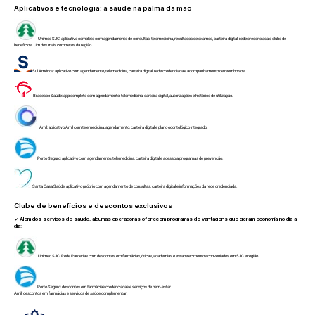
Aplicativos e tecnologia: a saúde na palma da mão
Unimed SJC: aplicativo completo com agendamento de consultas, telemedicina, resultados de exames, carteira digital, rede credenciada e clube de
benefícios. Um dos mais completos da região.
Sul América: aplicativo com agendamento, telemedicina, carteira digital, rede credenciada e acompanhamento de reembolsos.
Bradesco Saúde: app completo com agendamento, telemedicina, carteira digital, autorizações e histórico de utilização.
Amil: aplicativo Amil com telemedicina, agendamento, carteira digital e plano odontológico integrado.
Porto Seguro: aplicativo com agendamento, telemedicina, carteira digital e acesso a programas de prevenção.
Santa Casa Saúde: aplicativo próprio com agendamento de consultas, carteira digital e informações da rede credenciada.
Clube de benefícios e descontos exclusivos
✓ Além dos serviços de saúde, algumas operadoras oferecem programas de vantagens que geram economia no dia a
dia:
Unimed SJC: Rede Parcerias com descontos em farmácias, óticas, academias e estabelecimentos conveniados em SJC e região.
Porto Seguro: descontos em farmácias credenciadas e serviços de bem-estar.
Amil: descontos em farmácias e serviços de saúde complementar.