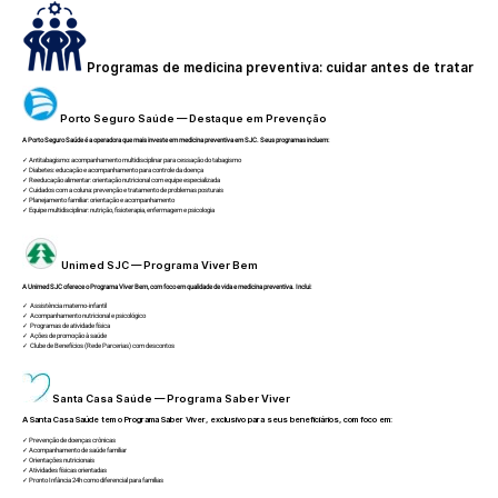
Programas de medicina preventiva: cuidar antes de tratar
Porto Seguro Saúde — Destaque em Prevenção
A Porto Seguro Saúde é a operadora que mais investe em medicina preventiva em SJC. Seus programas incluem:
✓ Antitabagismo: acompanhamento multidisciplinar para cessação do tabagismo
✓ Diabetes: educação e acompanhamento para controle da doença
✓ Reeducação alimentar: orientação nutricional com equipe especializada
✓ Cuidados com a coluna: prevenção e tratamento de problemas posturais
✓ Planejamento familiar: orientação e acompanhamento
✓ Equipe multidisciplinar: nutrição, fisioterapia, enfermagem e psicologia
Unimed SJC — Programa Viver Bem
A Unimed SJC oferece o Programa Viver Bem, com foco em qualidade de vida e medicina preventiva. Inclui:
✓ Assistência materno-infantil
✓ Acompanhamento nutricional e psicológico
✓ Programas de atividade física
✓ Ações de promoção à saúde
✓ Clube de Benefícios (Rede Parcerias) com descontos
Santa Casa Saúde — Programa Saber Viver
A Santa Casa Saúde tem o Programa Saber Viver, exclusivo para seus beneficiários, com foco em:
✓ Prevenção de doenças crônicas
✓ Acompanhamento de saúde familiar
✓ Orientações nutricionais
✓ Atividades físicas orientadas
✓ Pronto Infância 24h como diferencial para famílias