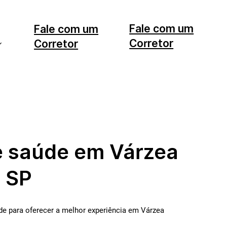
Fale com um
Fale com um
Corretor
Corretor
11 99553-7374
12 99740-6958
e saúde em Várzea
- SP
e para oferecer a melhor experiência em Várzea