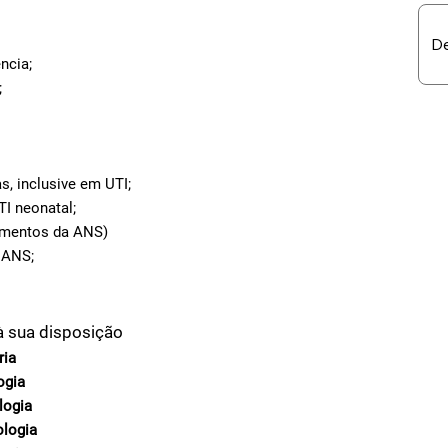
ncia;
;
s, inclusive em UTI;
TI neonatal;
dimentos da ANS)
 ANS;
à sua disposição
ria
ogia
logia
ologia