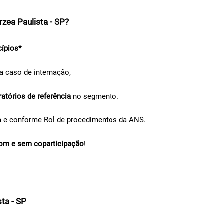
zea Paulista - SP?
cípios*
a caso de internação,
ratórios de referência
no segmento.
a e conforme Rol de procedimentos da ANS.
om e sem coparticipação
!
ta - SP