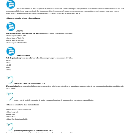
Entre os diferenciais da Porto Seguro Saúde, a medicina preventiva, com diversas ações e programas que visam à melhora da saúde e qualidade de vida. Com
uma equipe multidisciplinar, os profissionais das áreas de nutrição, fisioterapia, enfermagem, entre outros, orientam e auxiliam os pacientes em programas como o
antitabagismo, diabetes, reeducação alimentar, cuidados com a coluna, planejamento familiar, entre outros.
✓
Planos de saúde Porto Seguro Comercializados:
Linha Pro
Rede de qualidade e preços que cabem no bolso -
Planos regionais para empresas até 499 vidas.
✓
Porto Seguro BRONZE PRO
✓
Porto Seguro PRATA PRO
✓
Porto Seguro OURO PRO
✓
Porto Seguro DIAMANTE PRO
Linha Porto Seguro
Rede de qualidade e preços que cabem no bolso -
Planos regionais para empresas até 499 vidas.
✓
P220
✓
P320
✓
P420
✓
P470
✓
P520
Santa Casa Saúde SJC em Paraibuna - SP
O Plano de Saúde
Santa casa saúde
SJC possui diversos serviços próprios, com atendimento humanizado, para que todos de sua empresa e família, sintam acolhidos pela
nossa equipe.
A maior rede de assistência médica da região, com vários hospitais, clínicas e médicos em todas as especialidades.
✓
Planos de saúde Santa Casa Comercializados:
✓
Plano Ideal SJC Santa Casa Saúde
✓
Plano Integrado
✓
Plano Livre
✓
Plano Pleno
✓
Plano Plus Santa Casa Saúde
Qual a abrangência do plano da Santa casa saúde SJC ?