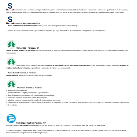
Qualidade de vida e bem-estar, o Seguro SulAmérica, conta com Planos de saúde individuais, familiares e empresarial e uma vasta e qualificada rede de hospitais,
clinicas, laboratórios e médicos credenciados em todas as especialidades por todo o território nacional, garantindo proteção e tranquilidade para você e sua família.
Coberturas Adicionais à Lei 9.656/98
✓
Planos SulAmérica Saúde comercializados
:
Direto
,
Exato
,
Clássico
,
Especial 100
,
Executivo
, Prestige
✓ Na hora de utilizar o plano de saúde, o que realmente importa é que haja uma estrutura de atendimento com agilidade e qualidade médica.
Unimed SJC – Paraibuna - SP
O Plano de Saúde
UNIMED SJC - Paraibuna
possui diversos serviços próprios, com atendimento humanizado, para que todos de sua empresa e família, sintam acolhidos pela
nossa equipe.
Com uma estrutura completa:
laboratórios, centro de atendimento, pronto atendimentos, hospital dia
e um dos mais modernos e bem equipados
hospitais da
região, o Santos Dumont Hospital,
especializado em cirurgias de média e alta complexidade.
✓
Planos de saúde Unimed SJC - Paraibuna
Comercializados
:
Unimed SJC Uniparticipativo
;
Unimed SJC Uniflex
Diferenciais Unimed SJC - Paraibuna
✓ Ampla rede de atendimento;
✓ Atendimento online e digital para algumas especialidades;
✓ Clube de vantagens com descontos exclusivos para conveniados;
✓ Condições especiais de carência (consulte condições).
✓ Aplicativo completo com carteirinha virtual, rede-credenciada e muito mais.
✓ Com a maior rede de atendimento médico da região e descontos exclusivos, a Unimed SJC garante qualidade e confiança, com preços que variam conforme a categoria e a
rede escolhida.
Porto Seguro Saúde em Paraibuna - SP
Plano de saúde da
Porto Seguro
oferece diversas opções de planos de saúde com valores competitivos e uma rede credenciada excelente.
Com uma estrutura completa: laboratórios, centros de atendimento, pronto atendimentos, hospital dia e um dos mais modernos e bem equipados hospitais de São Paulo,
especializados em cirurgias de média e alta complexidade.