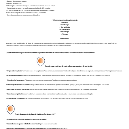
✓ Exames Simples e complexos;
✓ Exames diagnósticos;
✓ Internações clínicas e cirúrgicas sem limites de diárias, inclusive em UTI;
✓ Assistência ao parto e ao recém-nascido, incluindo UTI neonatal;
✓ Doenças Pré-existentes, Transplantes (Rol de Procedimentos da ANS)
✓ Cobertura completa de acordo com a Lei 9.656/98 da ANS;
✓ Consultas médicas em todas as especialidades;
+100 especialidades à sua disposição
✓
Pediatria
✓
Cardiologia
✓
Dermatologia
✓
Endocrinologia
✓
Ginecologia
✓
Urologia
E muito mais!
Atualmente nas modalidades de plano de saúde coletivo por adesão, os beneficiários já contam com a regulamentação da lei 9656/96, que garante aos beneficiários,
cobertura completa para qualquer procedimento médico conforme
Rol de procedimentos da ANS.
Cuidado e flexibilidade para oferecer a melhor experiência em Plano de saúde em Paraibuna - SP com excelente custo-benefício.
Proteja o que você tem de mais valioso: sua saúde e a da sua família.
✓
Ampla rede hospitalar:
Tenha acesso a 18 hospitais no Vale do Paraíba e dezenas em todo o Brasil para atendimento de urgência e emergência conforme plano contratado.
✓
Profissionais qualificados:
Uma equipe de médicos, enfermeiros e outros profissionais altamente capacitados para cuidar da sua saúde com excelência.
✓
Atendimento humanizado:
Priorizamos o seu bem-estar e o de seus familiares em cada etapa do cuidado.
✓
Tecnologia de ponta a seu serviço:
Diagnósticos e tratamentos com equipamentos de última geração, para garantir o melhor resultado para sua saúde.
✓
Estrutura moderna e confortável:
Ambientes acolhedores e acessíveis, pensados para oferecer o maior conforto a você e sua família.
✓
Cobertura completa:
Plano com cobertura para consultas, exames, internações, cirurgias e muito mais, sem limites de utilização.
✓
Tranquilidade e segurança:
As operadoras de saúde parceiras são referência no mercado de saúde regional e nacional.
Qual a abrangência do plano de Saúde em Paraibuna - SP?
✓
Atendimento em território nacional
ou
grupo de municípios*
✓
Acomodação em quarto individual
ou
enfermaria*
para caso de internação,
✓
Rede médica altamente conceituada, hospitais
e
laboratórios de referência
no segmento.