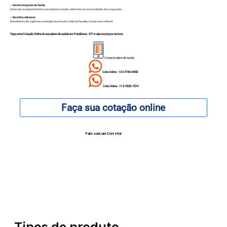
✓
Gestão Integrada de Saúde
Ações de acompanhamento e promoção à saúde, aderentes às necessidades dos segurados.
✓
Benefício Adicional
Atendimento de urgência e emergência em todo o Vale do Paraíba, Litoral norte e Brasil.
Faça uma Cotação Online do seu plano de saúde em
Paraibuna - SP
e veja os preços na hora.
Comprar plano de saúde
Cote Online - 12 9.9740-6958
Cote Online - 11 9.9553-7374
Faça sua cotação online
Fale com um Corretor
12 99740-6958
Tipos de produto