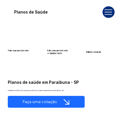
Planos de Saúde
Fale com um Corretor
Fale com um Corretor
Solicite cotação
12 99740-6958
11 99553-7374
Planos de saúde em Paraibuna - SP
Os Melhores Planos de saúde para oferecer a melhor experiência em Paraibuna - SP
Faça uma cotação