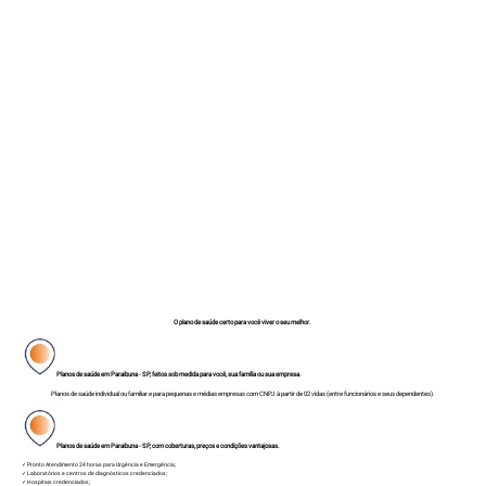
O plano de saúde certo para você viver o seu melhor.
Planos de saúde em Paraibuna - SP, feitos sob medida para você, sua família ou sua empresa.
Planos de saúde individual ou familiar e para pequenas e médias empresas com CNPJ à partir de 02 vidas (entre funcionários e seus dependentes).
Planos de saúde em Paraibuna - SP, com coberturas, preços e condições vantajosas.
✓ Pronto Atendimento 24 horas para Urgência e Emergência;
✓ Laboratórios e centros de diagnósticos credenciados;
✓ Hospitais credenciados;