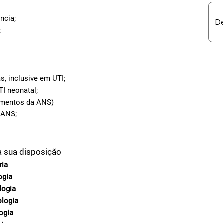
ncia;
;
s, inclusive em UTI;
TI neonatal;
dimentos da ANS)
 ANS;
à sua disposição
ria
ogia
logia
ologia
ogia