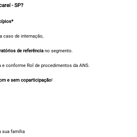
areí - SP?
cípios*
a caso de internação,
ratórios de referência
no segmento.
a e conforme Rol de procedimentos da ANS.
om e sem coparticipação
!
 sua família