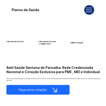
Planos de Saúde
Fale com um Corretor
Fale com um Corretor
Solicite cotação
12 99740-6958
11 99553-7374
Amil Saúde Santana de Parnaíba: Rede Credenciada
Nacional e Cotação Exclusiva para PME , MEI e Individual
Garanta a proteção da Amil para sua família ou empresa. Planos com foco em prevenção, ampla rede em Santana de Parnaíba e região e acesso aos melhores hospitais de
São Paulo
Faça uma cotação