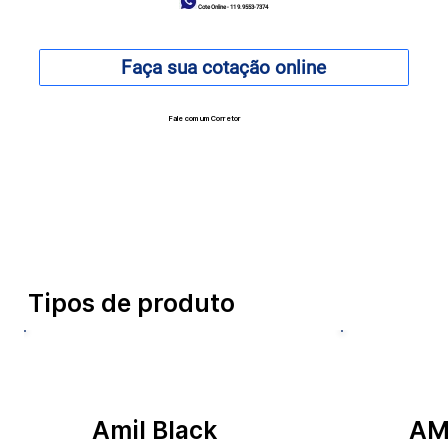
Cote Online - 11 9.9553-7374
Faça sua cotação online
Fale com um Corretor
12 99740-6958
Tipos de produto
Amil Black
AM