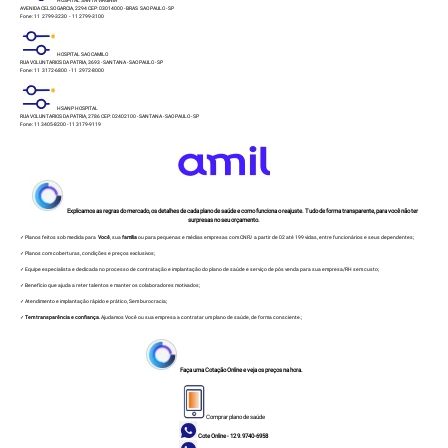
AVENIDA CELSO GARCIA, 2294 CEP: 03014000 - BRAS SAO PAULO - SP
Fone: 11 2799-3230 - 11 2799-3100
HOSPITAL SAO CAMILO
RUA VOLUNTARIOS DA PATRIA, 3693 - SANTANA - SAO PAULO - SP
Fone: 11 3172-6800 - 11 2972-8000
HSANP HOSPITAL
RUA VOLUNTARIOS DA PATRIA, 2786 CEP: 02402100 - SANTANA - SAO PAULO - SP
Fone: 11 3405-8200 - 11 3179-9119
Explicamos as regras do mercado, os detalhes de cada plano de saúde e como funciona o reajuste. Tudo de forma transparente, para você não ter
surpresas no seu orçamento.
✓ Planos feitos sob medida para
Você
, sua
família
ou para pequenas e médias empresas com CNPJ a partir de 02 até 199 vidas, entre funcionários e seus dependentes;
✓ Planos com coberturas, condições e preços exclusivos;
✓ Equipe especialista e dedicada no processo de contratação e implantação do plano de saúde e serviço de pós venda para sua empresa/RH sem custo;
✓ Benefício que ajuda a reter talentos e manter os colaboradores motivados;
✓ Atendimento e implantação rápido e prático, Sem burocracia;
✓
Tem transparência e confiança.
Ajudamos Você ou sua empresa a contratar um plano de saúde, de forma consciente.;
Faça uma Cotação Online e veja os preços na hora.
Comprar plano de saúde
Cote Online - 12 9.9740-6958