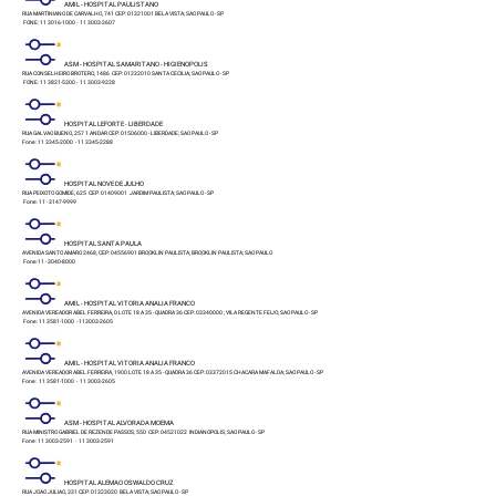
AMIL - HOSPITAL PAULISTANO
RUA MARTINIANO DE CARVALHO, 741 CEP: 01321001 BELA VISTA; SAO PAULO - SP
FONE: 11 3016-1000 - 11 3003-2607
ASM - HOSPITAL SAMARITANO - HIGIENOPOLIS
RUA CONSELHEIRO BROTERO, 1486 CEP: 01232010 SANTA CECILIA; SAO PAULO - SP
FONE: 11 3821-5300 - 11 3003-9228
HOSPITAL LEFORTE - LIBERDADE
RUA GALVAO BUENO, 257 1 ANDAR CEP: 01506000 - LIBERDADE; SAO PAULO - SP
Fone: 11 3345-2000 - 11 3345-2288
HOSPITAL NOVE DE JULHO
RUA PEIXOTO GOMIDE, 625 CEP: 01409001 JARDIM PAULISTA; SAO PAULO - SP
Fone: 11 - 3147-9999
HOSPITAL SANTA PAULA
AVENIDA SANTO AMARO 2468, CEP: 04556901 BROOKLIN PAULISTA; BROOKLIN PAULISTA; SAO PAULO
Fone:11 - 3040-8000
AMIL - HOSPITAL VITORIA ANALIA FRANCO
AVENIDA VEREADOR ABEL FERREIRA, 0 LOTE 18 A 35 - QUADRA 36 CEP: 03340000 ; VILA REGENTE FEIJO; SAO PAULO - SP
Fone: 11 3581-1000 - 113003-2605
AMIL - HOSPITAL VITORIA ANALIA FRANCO
AVENIDA VEREADOR ABEL FERREIRA, 1900 LOTE 18 A 35 - QUADRA 36 CEP: 03372015 CHACARA MAFALDA; SAO PAULO - SP
Fone: 11 3581-1000 - 11 3003-2605
ASM - HOSPITAL ALVORADA MOEMA
RUA MINISTRO GABRIEL DE REZENDE PASSOS, 550 CEP: 04521022 INDIANOPOLIS; SAO PAULO - SP
Fone: 11 3003-2591 - 11 3003-2591
HOSPITAL ALEMAO OSWALDO CRUZ
RUA JOAO JULIAO, 331 CEP: 01323020 BELA VISTA; SAO PAULO - SP