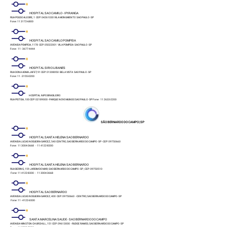
HOSPITAL SAO CAMILO - IPIRANGA
RUA POUSO ALEGRE, 1 CEP: 04261030 VILA MONUMENTO SAO PAULO - SP
Fone: 11 3172-6800
HOSPITAL SAO CAMILO POMPEIA
AVENIDA POMPEIA, 1178 CEP: 05022001 VILA POMPEIA SAO PAULO - SP
Fone: 11 - 3677-4444
HOSPITAL SIRIO LIBANES
RUA DONA ADMA JAFET, 91 CEP: 01308050 BELA VISTA SAO PAULO - SP
Fone: 11 - 3155-0200
HOSPITAL NIPO BRASILEIRO
RUA PISTOIA, 100 CEP: 02189000 - PARQUE NOVO MUNDO SAO PAULO - SP Fone: 11 2633-2200
SÃO BERNARDO DO CAMPO | SP
HOSPITAL SANTA HELENA SAO BERNARDO
AVENIDA LUCAS NOGUEIRA GARCEZ, 540 CENTRO, SAO BERNARDO DO CAMPO - SP - CEP: 09750660
Fone: 11 3004-3668 - 11 4122-8300
HOSPITAL SANTA HELENA SAO BERNARDO
RUA BERING, 159 JARDIM DO MAR; SAO BERNARDO DO CAMPO - SP ; CEP: 09750510
Fone: 11 4122-8300 - 11 3004-3668
HOSPITAL SAO BERNARDO
AVENIDA LUCAS NOGUEIRA GARCEZ, 400 CEP: 09750660 - CENTRO; SAO BERNARDO DO CAMPO - SP
Fone: 11 - 4122-6500
SANTA MARCELINA SAUDE - SAO BERNARDO DO CAMPO
AVENIDA WINSTON CHURCHILL, 151 CEP: 09613000 - RUDGE RAMOS; SAO BERNARDO DO CAMPO - SP