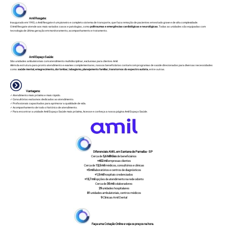
Amil Resgate:
Inaugurado em 1993, o Amil Resgate é um pioneiro e completo sistema de transporte, que faz a remoção de pacientes em estado grave e de alta complexidade.
O Amil Resgate atende aos mais variados casos e patologias, como
politraumas e emergências cardiológicas e neurológicas.
Todas as unidades são equipadas com
tecnologia de última geração em monitoramento, acompanhamento e tratamento.
Amil Espaço Saúde:
São unidades ambulatoriais com atendimento multidisciplinar, exclusivas para clientes Amil.
Além da estrutura para pronto atendimento e exames complementares, nossos beneficiários contam com programas de saúde direcionados para diversas necessidades
como:
saúde mental, emagrecimento, dor lombar, tabagismo, planejamento familiar, transtornos do espectro autista
, entre outras.
Vantagens:
✓ Atendimento mais próximo e mais rápido.
✓ Consultórios exclusivos dedicados ao atendimento.
✓ Profissionais capacitados para aprimorar a qualidade de vida.
✓ Acompanhamento de todo o histórico de atendimento.
✓ Para encontrar a unidade Amil Espaço Saúde mais próxima,
Acesse e conheça a nossa página Amil Espaço Saúde.
Diferenciais
AMIL em Santana de Parnaíba - SP
Cerca de
5,6 Milhões
de beneficiários
+402 mil
empresas clientes
Cerca de
13,5 mil
médicos, consultórios e clínicas
+5 mil
laboratórios e centros de diagnósticos
+1,5 mil
hospitais credenciados
+13,7 mil
opções de atendimento na rede odonto
Cerca de
35 mil
colaboradores
29
unidades hospitalares
81
unidades ambulatoriais, centros médicos
9
Clínicas Amil Dental
Faça uma Cotação Online e veja os preços na hora.