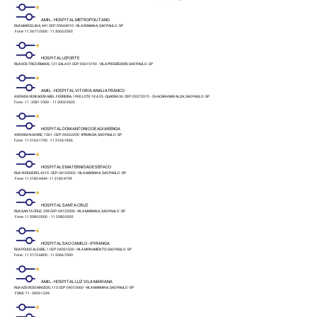
AMIL - HOSPITAL METROPOLITANO
RUA MARCELINA, 441 CEP: 05044010 - VILA ROMANA; SAO PAULO - SP
Fone: 11 3677-2000 - 11 3003-2592
HOSPITAL LEFORTE
RUA DOS TRES IRMAOS, 121 SALA 01 CEP: 05615190 - VILA PROGREDIOR; SAO PAULO - SP
AMIL - HOSPITAL VITORIA ANALIA FRANCO
AVENIDA VEREADOR ABEL FERREIRA, 1900 LOTE 18 A 35 - QUADRA 36 CEP: 03372015 - CHACARA MAFALDA; SAO PAULO - SP
Fone: 11 - 3581-1000 - 11 3003-2605
HOSPITAL DOM ANTONIO DE ALVARENGA
AVENIDA NAZARE, 1361 - CEP: 04263200 - IPIRANGA; SAO PAULO - SP
Fone: 11 2163-1700 - 11 2163-1836
HOSPITAL E MATERNIDADE SEPACO
RUA VERGUEIRO, 4210 - CEP: 04102002 - VILA MARIANA; SAO PAULO - SP
Fone: 11 2182-4444 - 11 2182-4759
HOSPITAL SANTA CRUZ
RUA SANTA CRUZ, 398 CEP: 04122000 - VILA MARIANA; SAO PAULO - SP
Fone: 11 5080-2000 - 11 2080-2002
HOSPITAL SAO CAMILO - IPIRANGA
RUA POUSO ALEGRE, 1 CEP: 04261030 - VILA MONUMENTO; SAO PAULO - SP
Fone: 11 3172-6800 - 11 2066-7000
AMIL - HOSPITAL LUZ VILA MARIANA
RUA AZEVEDO MACEDO, 113 CEP: 04013060 - VILA MARIANA; SAO PAULO - SP
FONE: 11 - 3003-1339