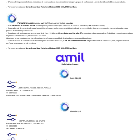
✓ O Plano coletivo por adesão é uma modalidade de contratação de plano de saúde criada para grupos de profissionais Liberais, Servidores Públicos ou estudantis.
✓ Planos comercializados:
Bronze
,
Bronze Mais
,
Prata
,
Ouro
,
Platinum
, S380, S450, S750,
One Black.
Planos Empresariais:
planos a partir de 1 titular, com condições especiais.
✓ AMIL
em Santana de Parnaíba - SP
PME oferece planos personalizados para empresas de todos os tamanhos (2 titular e até 99 vidas).
✓ Com ampla rede de hospitais, clínicas e laboratórios, oferece o melhor custo-benefício, atendendo às necessidades da empresa com rede referenciada e diferentes
padrões de acomodação hospitalar.
✓ Com planos sob medida para empresas a partir de 2 até 199 vidas, a AMIL
em Santana de Parnaíba - SP
proporciona cobertura completa, flexibilidade e suporte especializado
no processo de contratação, implantação e pós-venda.
Além disso, os planos ajudam na retenção de talentos, oferecendo qualidade de vida e bem-estar aos colaboradores.
✓ Com a maior rede de atendimento médico da região e descontos exclusivos, a AMIL
em Santana de Parnaíba - SP
garante qualidade e confiança, com preços que variam
conforme a categoria e a rede escolhida.
✓ Planos comercializados:
Bronze
,
Bronze Mais
,
Prata
,
Ouro
,
Platinum
, S380, S450, S750,
One Black.
Rede de Atendimento
BARUERI | SP
ASM - HOSPITAL NOVE DE JULHO ALPHAVILLE
AVENIDA CAUAXI, 118, CEP: 06454020
11 - 3147-9999
ALPHAVILLE CENTRO INDUSTRIAL E EMPRESARIAL/ALPHAVILLE. BARUERI - SP
ITAPEVI | SP
HOSPITAL CRUZEIRO DO SUL - ITAPEVI
RUA AGNALDO JOSE DOS SANTOS, 27, CEP: 06657020
11 - 4090-1680
VILA AURORA - ITAPEVI - SP