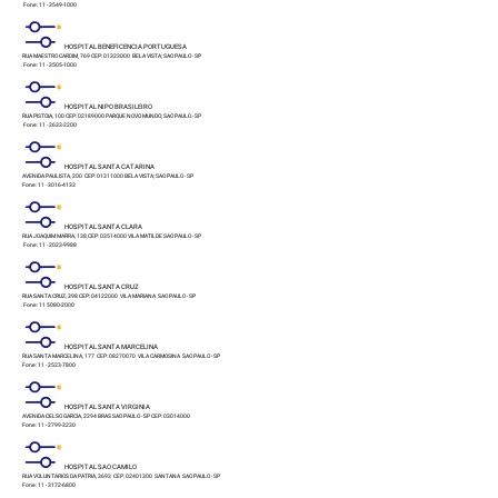
Fone: 11 - 3549-1000
HOSPITAL BENEFICENCIA PORTUGUESA
RUA MAESTRO CARDIM, 769 CEP: 01323000 BELA VISTA; SAO PAULO - SP
Fone: 11 - 3505-1000
HOSPITAL NIPO BRASILEIRO
RUA PISTOIA, 100 CEP: 02189000 PARQUE NOVO MUNDO; SAO PAULO - SP
Fone: 11 - 2633-2200
HOSPITAL SANTA CATARINA
AVENIDA PAULISTA, 200 CEP: 01311000 BELA VISTA; SAO PAULO - SP
Fone: 11 - 3016-4133
HOSPITAL SANTA CLARA
RUA JOAQUIM MARRA, 138 CEP: 03514000 VILA MATILDE SAO PAULO - SP
Fone: 11 - 2023-9988
HOSPITAL SANTA CRUZ
RUA SANTA CRUZ, 398 CEP: 04122000 VILA MARIANA SAO PAULO - SP
Fone: 11 5080-2000
HOSPITAL SANTA MARCELINA
RUA SANTA MARCELINA, 177 CEP: 08270070 VILA CARMOSINA SAO PAULO - SP
Fone: 11 - 2523-7800
HOSPITAL SANTA VIRGINIA
AVENIDA CELSO GARCIA, 2294 BRAS SAO PAULO - SP CEP: 03014000
Fone: 11 - 2799-3230
HOSPITAL SAO CAMILO
RUA VOLUNTARIOS DA PATRIA, 3693 CEP: 02401300 SANTANA SAO PAULO - SP
Fone: 11 - 3172-6800