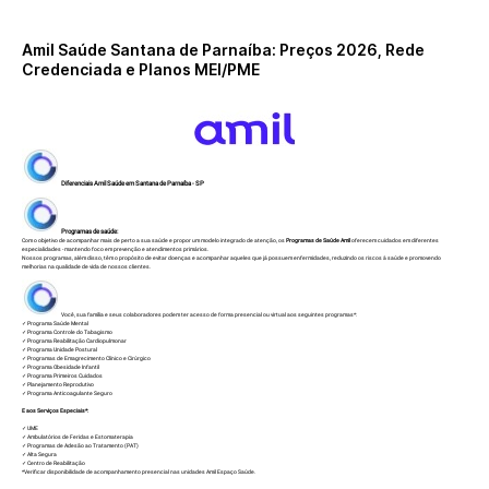
Amil Saúde Santana de Parnaíba: Preços 2026, Rede
Credenciada e Planos MEI/PME
Diferenciais Amil Saúde em Santana de Parnaíba - SP
Programas de saúde:
Com o objetivo de acompanhar mais de perto a sua saúde e propor um modelo integrado de atenção, os
Programas de Saúde Amil
oferecem cuidados em diferentes
especialidades - mantendo foco em prevenção e atendimentos primários.
Nossos programas, além disso, têm o propósito de evitar doenças e acompanhar aqueles que já possuem enfermidades, reduzindo os riscos à saúde e promovendo
melhorias na qualidade de vida de nossos clientes.
Você, sua família e seus colaboradores podem ter acesso de forma presencial ou virtual aos seguintes programas*:
✓ Programa Saúde Mental
✓ Programa Controle do Tabagismo
✓ Programa Reabilitação Cardiopulmonar
✓ Programa Unidade Postural
✓ Programas de Emagrecimento Clínico e Cirúrgico
✓ Programa Obesidade Infantil
✓ Programa Primeiros Cuidados
✓ Planejamento Reprodutivo
✓ Programa Anticoagulante Seguro
E aos Serviços Especiais*:
✓ UME
✓ Ambulatórios de Feridas e Estomaterapia
✓ Programas de Adesão ao Tratamento (PAT)
✓ Alta Segura
✓ Centro de Reabilitação
*Verificar disponibilidade de acompanhamento presencial nas unidades Amil Espaço Saúde.