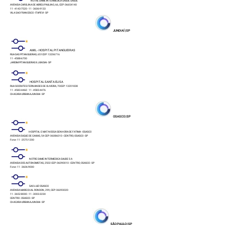
NOTRE DAME INTERMEDICA SAUDE SAÚDE
AVENIDA CAROLINA DE ABREU PAULINO, 66, CEP: 06654140
11 - 4143-7520 - 11 - 3606-9133
VILA SAO FRANCISCO - ITAPEVI - SP
JUNDIAÍ | SP
AMIL - HOSPITAL PITANGUEIRAS
RUA DAS PITANGUEIRAS, 651CEP: 13206716
11 - 4588-6700
JARDIM PITANGUEIRAS II JUNDIAI - SP
HOSPITAL SANTA ELISA
RUA SOCRATES FERNANDES DE OLIVEIRA, 70CEP: 13201838
11 - 4583-4460 11 - 4583-4476
CHACARA URBANAJUNDIAI - SP
OSASCO | SP
HOSPITAL E MAT. NOSSA SENHORA DE FATIMA - OSASCO
AVENIDA DUQUE DE CAXIAS, 54 CEP: 06086010 - CENTRO; OSASCO - SP
Fone: 11 - 2575-1200
NOTRE DAME INTERMEDICA SAUDE S A
AVENIDA DOS AUTONOMISTAS, 2502 CEP: 06090010 - CENTRO; OSASCO - SP
Fone: 11 - 3606-9000
SAO LUIZ OSASCO
AVENIDA MARECHAL RONDON, 299, CEP: 06093020
11 - 3652-8000 - 11 - 3003-3230
CENTRO - OSASCO - SP
CHACARA URBANAJUNDIAI - SP
SÃO PAULO | SP