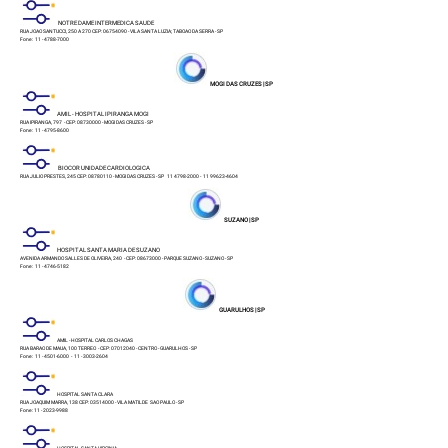
NOTRE DAME INTERMEDICA SAUDE
RUA JOAO SANTUCCI, 250 A 270 CEP: 06754090 - VILA SANTA LUZIA; TABOAO DA SERRA - SP
Fone: 11 - 4788-7000
MOGI DAS CRUZES | SP
AMIL - HOSPITAL IPIRANGA MOGI
RUA IPIRANGA, 797 - CEP: 08730000 - MOGI DAS CRUZES - SP
Fone: 11 - 4795-8600
BIOCOR UNIDADE CARDIOLOGICA
RUA JULIO PRESTES, 245 CEP: 08780110 - MOGI DAS CRUZES - SP 11 4798-2000 -
11 99623-4604
SUZANO | SP
HOSPITAL SANTA MARIA DE SUZANO
AVENIDA ARMANDO SALLES DE OLIVEIRA, 240 - CEP: 08673000 - PARQUE SUZANO - SUZANO - SP
Fone: 11 - 4746-5182
GUARULHOS | SP
AMIL - HOSPITAL CARLOS CHAGAS
RUA BARAO DE MAUA, 100 TERREO - CEP: 07012040 - CENTRO - GUARULHOS - SP
Fone: 11 - 4501-6000 - 11 - 3003-2604
HOSPITAL SANTA CLARA
RUA JOAQUIM MARRA, 138 CEP: 03514000 - VILA MATILDE SAO PAULO - SP
Fone: 11 - 2023-9988
HOSPITAL SANTA VIRGINIA