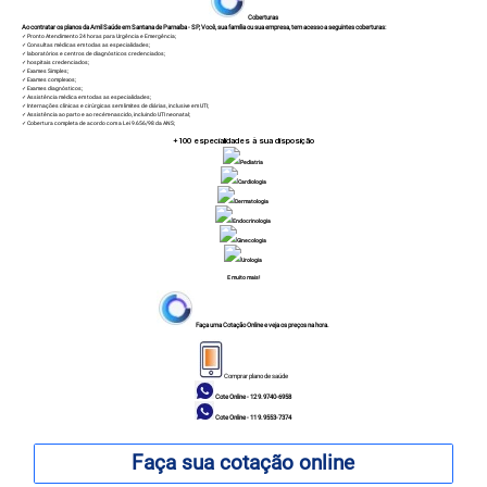
Coberturas
Ao contratar os planos da Amil Saúde em Santana de Parnaíba - SP, Você, sua família ou sua empresa, tem acesso a seguintes coberturas:
✓ Pronto Atendimento 24 horas para Urgência e Emergência;
✓ Consultas médicas em todas as especialidades;
✓ laboratórios e centros de diagnósticos credenciados;
✓ hospitais credenciados;
✓ Exames Simples;
✓ Exames complexos;
✓ Exames diagnósticos;
✓ Assistência médica em todas as especialidades;
✓ Internações clínicas e cirúrgicas sem limites de diárias, inclusive em UTI;
✓ Assistência ao parto e ao recém-nascido, incluindo UTI neonatal;
✓ Cobertura completa de acordo com a Lei 9.656/98 da ANS;
+100
especialidades à sua disposição
Pediatria
Cardiologia
Dermatologia
Endocrinologia
Ginecologia
Urologia
E muito mais!
Faça uma Cotação Online e veja os preços na hora.
Comprar plano de saúde
Cote Online - 12 9.9740-6958
Cote Online - 11 9.9553-7374
Faça sua cotação online