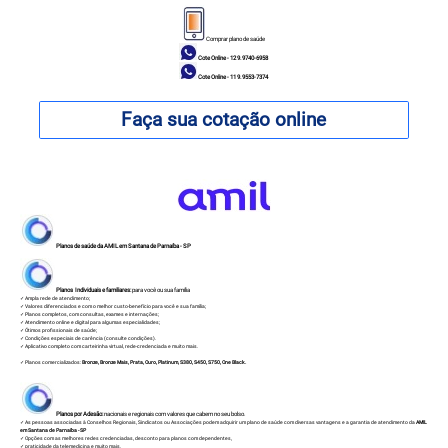
Comprar plano de saúde
Cote Online - 12 9.9740-6958
Cote Online - 11 9.9553-7374
Faça sua cotação online
Planos de saúde da AMIL em Santana de Parnaíba - SP
Planos Individuais e familiares:
para você ou sua família
✓ Ampla rede de atendimento;
✓ Valores diferenciados e com o melhor custo-benefício para você e sua família;
✓ Planos completos, com consultas, exames e internações;
✓ Atendimento online e digital para algumas especialidades;
✓ Ótimos profissionais de saúde;
✓ Condições especiais de carência (consulte condições).
✓ Aplicativo completo com carteirinha virtual, rede-credenciada e muito mais.
✓ Planos comercializados:
Bronze
,
Bronze Mais
,
Prata
,
Ouro
,
Platinum
, S380, S450, S750,
One Black.
Planos por Adesão:
nacionais e regionais com valores que cabem no seu bolso.
✓ As pessoas associadas à Conselhos Regionais, Sindicatos ou Associações podem adquirir um plano de saúde com diversas vantagens e a garantia de atendimento da
AMIL
em Santana de Parnaíba - SP
✓ Opções com as melhores redes credenciadas, desconto para planos com dependentes,
✓ praticidade da telemedicina e muito mais.