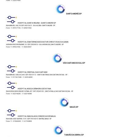
Fone: 11 2523-7830
SANTO ANDRÉ | SP
HOSPITAL SANTA HELENA - SANTO ANDRE SP
RUA MANOEL VAZ, 59 CEP: 09015410 - VILA ALZIRA - SANTO ANDRE - SP
Fone: 11 4972-7155 - 11 3004-1052
HOSPITAL E MATERNIDADE DOUTOR CHRISTOVAO DA GAMA
AVENIDA DOUTOR ERASMO, 18 - CEP: 09030010 - VILA ASSUNCAO; SANTO ANDRE - SP
Fone: 11 4993-3700 - 11 4020-0057
SÃO CAETANO DO SUL | SP
HOSPITAL CENTRAL SAO CAETANO
RUA MANOEL COELHO, 845 CEP: 09510112 - SANTO ANTONIO; SAO CAETANO DO SUL - SP
Fone: 11 91154-7448 - 11 4223-4600
HOSPITAL NOSSA SENHORA DE FATIMA
RUA NOSSA SENHORA DE FATIMA, 497 CEP: 09540100 - SANTA PAULA; SAO CAETANO DO SUL - SP
Fone: 11 4227-8200 - 11 4227-8380
MAUÁ | SP
HOSPITAL IMACULADA CONCEICAO DE MAUA
RUA DOM JOSE GASPAR, 1374 - CEP: 09370670 - MATRIZ; MAUA - SP
Fone: 11 - 2198-8300 - 11 4170-0800
TABOÃO DA SERRA | SP