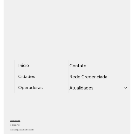
Início
Contato
Cidades
Rede Credenciada
Operadoras
Atualidades
12 99740-6958
11 99553-7374
comercial@unisaudeonline.com.br