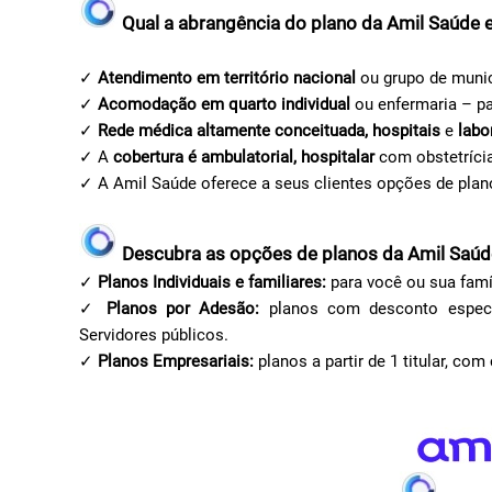
Qual a abrangência do plano da Amil Saúde
✓
Atendimento em território nacional
ou grupo de munic
✓
Acomodação em quarto individual
ou enfermaria – pa
✓
Rede médica altamente conceituada, hospitais
e
labo
✓ A
cobertura é ambulatorial, hospitalar
com obstetríci
✓ A Amil Saúde oferece a seus clientes opções de pla
Descubra as opções de planos da Amil Saú
✓
Planos Individuais e familiares:
para você ou sua famí
✓
Planos por Adesão:
planos com desconto especial
Servidores públicos.
✓
Planos Empresariais:
planos a partir de 1 titular, co