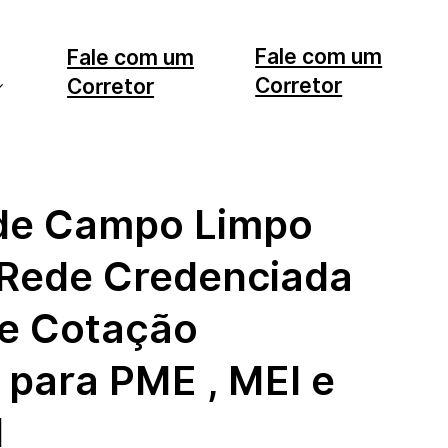
Fale com um
Fale com um
Corretor
Corretor
11 99553-7374
12 99740-6958
de Campo Limpo
: Rede Credenciada
 e Cotação
 para PME , MEI e
l