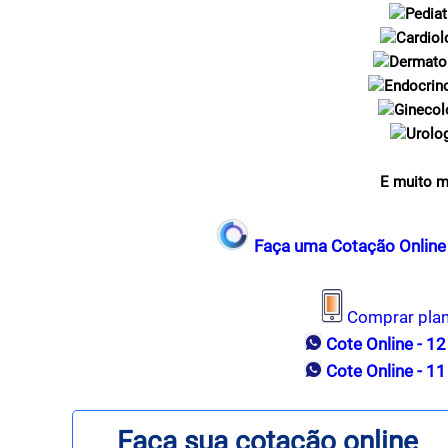
Pediat
Cardiol
Dermato
Endocrin
Ginecol
Urolo
E muito m
Faça uma Cotação Online 
Comprar pla
Cote Online - 1
Cote Online - 1
Faça sua cotação online