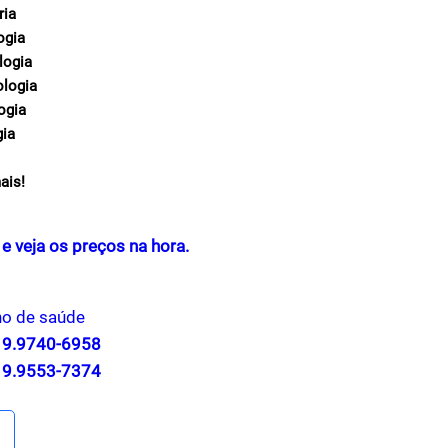
ria
ogia
logia
ologia
ogia
gia
ais!
e veja os preços na hora.
no de saúde
2 9.9740-6958
1 9.9553-7374