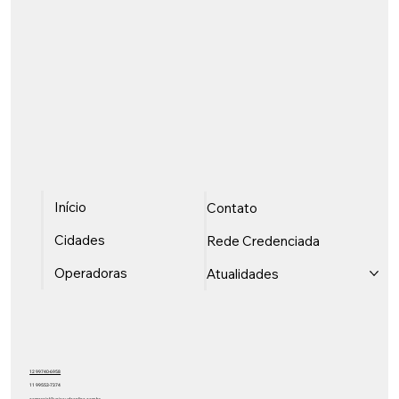
Início
Contato
Cidades
Rede Credenciada
Operadoras
Atualidades
12 99740-6958
11 99553-7374