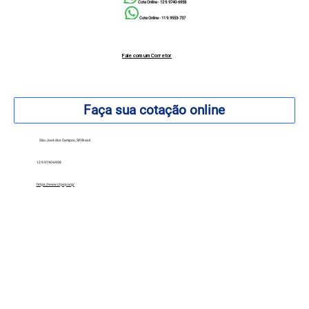
Cote Online - 12 9.9740-6958
Cote Online - 11 9.9553-737
Fale com um Corretor
12 99740-6958
Faça sua cotação online
São José dos Campos, SP, Brasil
12 9.9740-6958
https://www.crpsp.org/