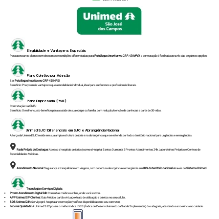
Elegibilidade e Vantagens Especiais
Para acessar os planos com descontos e condições diferenciadas para
Psicólogos
inscritos no CRP / SINPSI
, a contratação é facilitada através das seguintes opções:
Plano Coletivo por Adesão
Ser
Psicólogos inscritos no CRP / SINPSI
Benefício: Preços mais vantajosos que a modalidade individual, ideal para autônomos e profissionais liberais.
Plano Empresarial (PME)
Contratação via
CNPJ
Benefício: O melhor custo-benefício para a saúde de sua equipe ou família, com redução/isenção de carências a partir de 30 vidas.
Unimed SJC: Diferenciais em SJC e Abrangência Nacional
A força da Unimed SJC reside em sua ampla estrutura própria e na abrangência que se estende por todo o território nacional para urgências e emergências.
Rede Própria de Destaque:
Acesso a hospitais próprios (como o Hospital Santos Dumont), 3 Prontos Atendimentos 24h, Laboratórios Próprios e Centros de
Especialidades Médicas.
Atendimento Nacional:
Segurança e tranquilidade em viagens, com cobertura de urgência e emergência em
84% do território nacional
através do
Sistema Unimed
.
Tecnologia e Serviços Digitais:
Pronto Atendimento Digital 24h:
Consultas médicas online, onde você estiver.
APP Unimed SP Clientes:
Guia Médico, cartão virtual, extrato de utilização e boletos no seu celular.
SOS Unimed 24h:
Serviço pré-hospitalar e remoção (verificar disponibilidade no seu contrato).
Foco na Qualidade:
A Unimed SJC possui o melhor índice IDSS (Índice de Desenvolvimento da Saúde Suplementar) da categoria, atestando a excelência no cuidado.