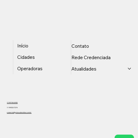
Início
Contato
Cidades
Rede Credenciada
Operadoras
Atualidades
12 99740-6958
11 99553-7374
comercial@unisaudeonline.com.br