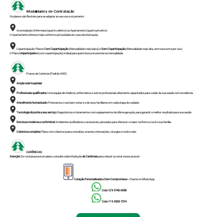
Modalidades de Contratação
Os planos são flexíveis para se adaptar ao seu uso e orçamento.
Acomodação: Enfermaria (quarto coletivo) ou Apartamento (quarto privativo).
O Apartamento oferece mais conforto e privacidade em caso de internação.
Coparticipação: Planos
Com Coparticipação
(Mensalidade mais baixa) e
Sem Coparticipação
(Mensalidade mais alta, sem taxa extra por uso).
O Plano
Uniparticipativo
(com coparticipação) é ideal para quem busca economia na mensalidade.
Prazos de Carência (Padrão ANS)
Ampla rede hospitalar
Profissionais qualificados:
Uma equipe de médicos, enfermeiros e outros profissionais altamente capacitados para cuidar da sua saúde com excelência.
Atendimento humanizado:
Priorizamos o seu bem-estar e o de seus familiares em cada etapa do cuidado.
Tecnologia de ponta a seu serviço:
Diagnósticos e tratamentos com equipamentos de última geração, para garantir o melhor resultado para sua saúde.
Estrutura moderna e confortável:
Ambientes acolhedores e acessíveis, pensados para oferecer o maior conforto a você e sua família.
Cobertura completa:
Plano com cobertura para consultas, exames, internações, cirurgias e muito mais.
CARÊNCIAS
Atenção:
Se você já possui um plano, consulte sobre Redução
de Carências
para reduzir ou zerar esses prazos!
Cotação Personalizada e Sem Compromisso -
Chame no
WhatsApp
Cote 12 9.9740-6958
Cote 11 9.9553-7374