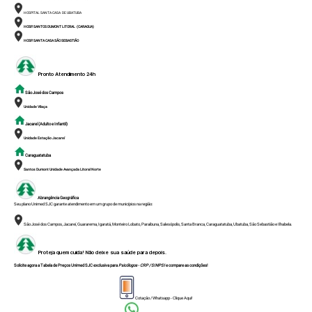
HOSPITAL SANTA CASA DE UBATUBA
HOSP. SANTOS DUMONT LITORAL (CARAGUA)
HOSP. SANTA CASA SÃO SEBASTIÃO
Pronto Atendimento 24h
São José dos Campos
Unidade Vilaça
Jacareí (Adulto e Infantil)
Unidade Estação Jacareí
Caraguatatuba
Santos Dumont Unidade Avançada Litoral Norte
Abrangência Geográfica
Seu plano Unimed SJC garante atendimento em um grupo de municípios na região:
São José dos Campos, Jacareí, Guararema, Igaratá, Monteiro Lobato, Paraibuna, Salesópolis, Santa Branca, Caraguatatuba, Ubatuba, São Sebastião e Ilhabela.
Proteja quem cuida!
Não deixe sua saúde para depois.
Solicite agora a Tabela de Preços Unimed SJC exclusiva para
Psicólogos - CRP / SINPSI
e compare as condições!
Cotação / Whatsapp - Clique Aqui
!