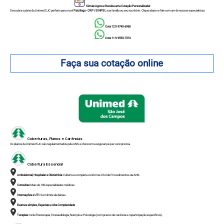
Simule Agora e Receba uma Cotação Personalizada!
Descubra o plano da Unimed SJC perfeito para você
Psicólogo - CRP / SINPSI
, sua família ou seu escritório. Clique abaixo e fale com um de nossos especialistas:
Cote 12 9.9740-6958
Cote 11 9.9553-7374
Faça sua cotação online
Coberturas, Planos e Carências
Os planos da Unimed SJC são regulamentados pela ANS e oferecem a segurança que você precisa.
Cobertura Essencial
Ambulatorial, Hospitalar e Obstetrícia:
Cobertura completa conforme o Rol de Procedimentos da ANS.
Consultas:
Mais de 100 especialidades médicas.
Internações e UTI:
Sem limite de diárias.
Exames simples, Especiais e Alta Complexidade
Terapias:
Inclui Fisioterapia, Fonoaudiologia, Nutrição e Psicologia (com prazos de carência e coparticipação específicos).