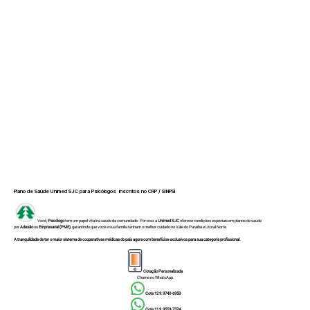
Plano de Saúde Unimed SJC para Psicólogos inscritos no CRP / SINPSI
Você,
Psicólogo
tem um papel vital na saúde da comunidade. Por isso, a
Unimed SJC
oferece condições especiais em planos de saúde
por
Adesão
ou
Empresarial (PME)
, garantindo que você e sua família tenham o melhor cuidado no Vale do Paraíba e Litoral Norte.
A tranquilidade de ter o maior sistema de cooperativas médicas do país agora com benefícios exclusivos para sua categoria profissional.
Cotação Personalizada
Chame no
WhatsApp
Cote 12 9.9740-6958
Cote 11 9.9553-7374