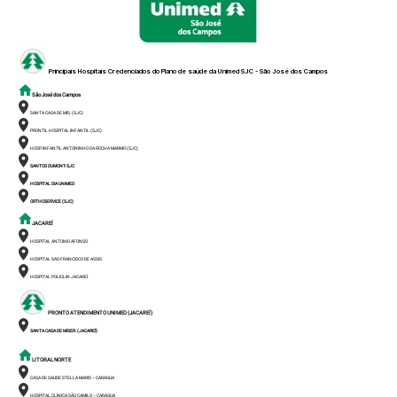
Principais Hospitais Credenciados do Plano de saúde da
Unimed SJC - São José dos Campos
São José dos Campos
SANTA CASA DE MIS. (SJC)
PRONTIL HOSPITAL INFANTIL (SJC)
HOSP. INFANTIL ANTONINHO DA ROCHA MARMO (SJC)
SANTOS DUMONT- SJC
HOSPITAL DIA UNIMED
ORTHOSERVICE (SJC)
JACAREÍ
HOSPITAL ANTONIO AFONSO
HOSPITAL SAO FRANCISCO DE ASSIS
HOSPITAL POLICLIN JACAREÍ
PRONTO ATENDIMENTO UNIMED (JACAREÍ)
SANTA CASA DE MISER. (JACAREÍ)
LITORAL NORTE
CASA DE SAUDE STELLA MARIS – CARAGUA
HOSPITAL CLINICA SÃO CAMILO – CARAGUA