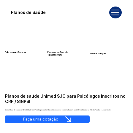
Planos de Saúde
Fale com um Corretor
Fale com um Corretor
Solicite cotação
12 99740-6958
11 99553-7374
Planos de saúde Unimed SJC para Psicólogos inscritos no
CRP / SINPSI
Com o Plano de saúde da UNIMED SJC, você Psicólogo, sua família, estão cobertos com o melhor em Assistência Médica no Vale do Paraíba e Litoral Norte
Faça uma cotação