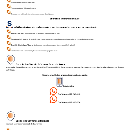
Fonoaudiologia¹ (30 sessões/ano)
Psicomotricidade¹ (30 sessões/ano)
Transplantes adicionais (coração, pâncreas, pulmão e fígado).
Diferenciais SulAmérica Saúde
A SulAmérica investe em tecnologia e serviços para oferecer a melhor experiência:
Telemedicina:
Agendamentos online e consultas digitais (Saúde na Tela).
Assistência 24h:
Serviços de assistência em viagem nacional e, para planos superiores, cobertura e reembolso no exterior.
Benefício Odontológico Adicional:
Opção de contratação do seguro Odonto Mais (Rol Ampliado).
Vacinas:
Benefício exclusivo em planos selecionados (Especial Mais).
Garanta Seu Plano de Saúde com Desconto Agora!
Nossa equipe é especialista em planos para Funcionários Públicos da AFPESP. Estamos prontos para te ajudar a encontrar o plano ideal, simular valores e cuidar de toda a
contratação.
Não perca tempo! Solicite uma cotação personalizada e gratuita.
Cotação Online:
Cote Whatsapp 12 9.9740-6958
Cote Whatsapp 11 9.9553-7374
Opções de Contratação Flexíveis
Você pode aderir ao plano de saúde de duas formas: