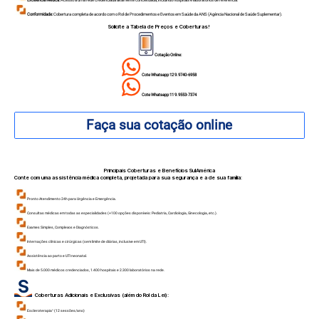
Conformidade:
Cobertura completa de acordo com o Rol de Procedimentos e Eventos em Saúde da ANS (Agência Nacional de Saúde Suplementar).
Solicite a Tabela de Preços e Coberturas!
Cotação Online:
Cote Whatsapp 12 9.9740-6958
Cote Whatsapp 11 9.9553-7374
Faça sua cotação online
Principais Coberturas e Benefícios SulAmérica
Conte com uma assistência médica completa, projetada para sua segurança e a de sua família:
Pronto Atendimento 24h para Urgência e Emergência.
Consultas médicas em todas as especialidades (+100 opções disponíveis: Pediatria, Cardiologia, Ginecologia, etc.).
Exames Simples, Complexos e Diagnósticos.
Internações clínicas e cirúrgicas (sem limite de diárias, inclusive em UTI).
Assistência ao parto e UTI neonatal.
Mais de 5.000 médicos credenciados, 1.400 hospitais e 2.300 laboratórios na rede.
Coberturas Adicionais e Exclusivas (além do Rol da Lei):
Escleroterapia¹ (12 sessões/ano)