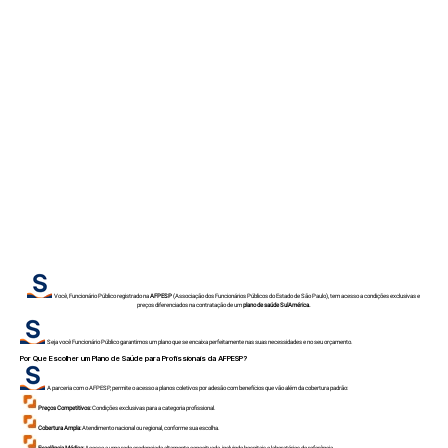
Você, Funcionário Público registrado na
AFPESP
(Associação dos Funcionários Públicos do Estado de São Paulo), tem acesso a condições exclusivas e
preços diferenciados na contratação de um
plano de saúde SulAmérica.
Seja você Funcionário Público garantimos um plano que se encaixa perfeitamente nas suas necessidades e no seu orçamento.
Por Que Escolher um Plano de Saúde para Profissionais da AFPESP?
A parceria com o AFPESP, permite o acesso a planos coletivos por adesão com benefícios que vão além da cobertura padrão:
Preços Competitivos:
Condições exclusivas para a categoria profissional.
Cobertura Ampla:
Atendimento nacional ou regional, conforme sua escolha.
Excelência Médica:
Acesso a uma rede credenciada altamente conceituada, incluindo hospitais e laboratórios de referência.