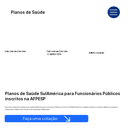
Planos de Saúde
Fale com um Corretor
Fale com um Corretor
Solicite cotação
12 99740-6958
11 99553-7374
Planos de Saúde SulAmérica para Funcionários Públicos
inscritos na AFPESP
Descontos exclusivos em planos de saúde SulAmérica para Funcionários Públicos inscritos na AFPESP. Cobertura completa, Cobertura nacional . Melhores Hospitais e
Laboratórios. Solicite uma cotação sem compromisso! Whatsapp
Faça uma cotação