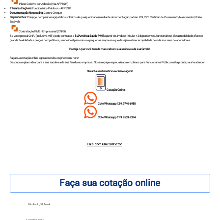
Plano Coletivo por Adesão (Via AFPESP)
Titulares Elegíveis:
Funcionários Públicos - AFPESP
Documentação Necessária:
Contra Cheque
Dependentes:
Cônjuge, companheiro(a) e filhos solteiros de qualquer idade (mediante documentação padrão: RG, CPF, Certidão de Casamento/Nascimento/União
Estável).
Contratação PME - Empresarial (CNPJ)
Se você possui CNPJ (inclusive MEI), pode contratar o
SulAmérica Saúde PME
a partir de 3 vidas (1 titular + 2 dependentes/funcionários). Esta modalidade oferece
grande flexibilidade e preços competitivos, sendo ideal para micro e pequenas empresas que desejam oferecer qualidade de vida aos seus colaboradores.
Proteja o que você tem de mais valioso: sua saúde e a da sua família!
Faça sua cotação online agora e receba os preços na hora!
Descubra o plano ideal para a sua saúde e a da sua família ou empresa. Nossa equipe especializada em planos para Funcionários Públicos está pronta para te atender.
Garanta seu benefício exclusivo agora!
Cotação Online:
Cote Whatsapp 12 9.9740-6958
Cote Whatsapp 11 9.9553-7374
Fale com um Corretor
12 99740-6958
Faça sua cotação online
São Paulo, SP, Brasil
11 9.9553-7374