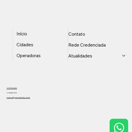
Início
Contato
Cidades
Rede Credenciada
Operadoras
Atualidades
12 99740-6958
11 99553-7374
comercial@unisaudeonline.com.br