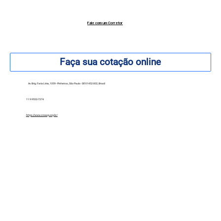
Fale com um Corretor
12 99740-6958
Faça sua cotação online
Av. Brig. Faria Lima, 1059 - Pinheiros, São Paulo - SP, 01452-002, Brasil
11 9.9553-7374
https://www.creasp.org.br/