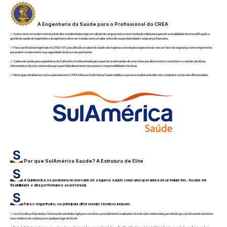
A Engenharia da Saúde para o Profissional do CREA
✓ Assim como um projeto estrutural de alta complexidade exige um cálculo de carga preciso e uma fundação sólida para garantir a estabilidade de uma edificação, a
gestão da saúde do engenheiro e do agrônomo deve ser tratada como um pilar crítico de sua produtividade e segurança financeira.
✓ Para o profissional registrado no CREA-SP, a escolha de um plano de saúde não é apenas uma despesa operacional, mas um fator de segurança contra imprevistos
que podem comprometer sua capacidade técnica e seu patrimônio.
✓ O plano de saúde para engenheiros da SulAmérica foi desenhado para suportar as demandas de uma rotina que alterna entre o escritório e o canteiro de obras,
oferecendo a robustez necessária para quem lida diariamente com prazos e responsabilidades técnicas.
✓ Neste guia, detalhamos como a parceria entre CREA/Mútua e SulAmérica Saúde viabiliza o acesso à medicina de elite com condições comerciais diferenciadas.
Por que SulAmérica Saúde? A Estrutura de Elite
A SulAmérica se posiciona no mercado de seguros saúde como uma operadora de premium tier, focada em
flexibilidade e alta performance assistencial.
Para o engenheiro, os principais diferenciais técnicos incluem:
✓ Livre Escolha e Reembolso: Sistema de reembolso ágil para consultas e procedimentos realizados fora da rede credenciada, permitindo que o profissional mantenha
seus médicos de confiança em qualquer lugar do Brasil.