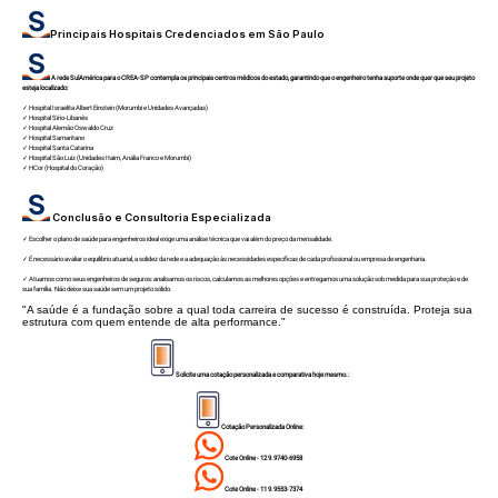
Principais Hospitais Credenciados em São Paulo
A rede SulAmérica para o CREA-SP contempla os principais centros médicos do estado, garantindo que o engenheiro tenha suporte onde quer que seu projeto
esteja localizado:
✓ Hospital Israelita Albert Einstein (Morumbi e Unidades Avançadas)
✓ Hospital Sírio-Libanês
✓ Hospital Alemão Oswaldo Cruz
✓ Hospital Samaritano
✓ Hospital Santa Catarina
✓ Hospital São Luiz (Unidades Itaim, Anália Franco e Morumbi)
✓ HCor (Hospital do Coração)
Conclusão e Consultoria Especializada
✓ Escolher o plano de saúde para engenheiros ideal exige uma análise técnica que vai além do preço da mensalidade.
✓ É necessário avaliar o equilíbrio atuarial, a solidez da rede e a adequação às necessidades específicas de cada profissional ou empresa de engenharia.
✓ Atuamos como seus engenheiros de seguros: analisamos os riscos, calculamos as melhores opções e entregamos uma solução sob medida para sua proteção e de
sua família. Não deixe sua saúde sem um projeto sólido.
"A saúde é a fundação sobre a qual toda carreira de sucesso é construída. Proteja sua
estrutura com quem entende de alta performance."
Solicite uma cotação personalizada e comparativa hoje mesmo.:
Cotação Personalizada Online:
Cote Online - 12 9.9740-6958
Cote Online - 11 9.9553-7374