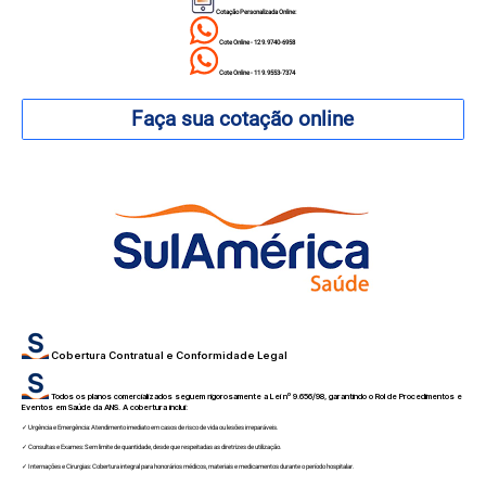
Cotação Personalizada Online:
Cote Online - 12 9.9740-6958
Cote Online - 11 9.9553-7374
Faça sua cotação online
Cobertura Contratual e Conformidade Legal
Todos os planos comercializados seguem rigorosamente a Lei nº 9.656/98, garantindo o Rol de Procedimentos e
Eventos em Saúde da ANS. A cobertura inclui:
✓ Urgência e Emergência: Atendimento imediato em casos de risco de vida ou lesões irreparáveis.
✓ Consultas e Exames: Sem limite de quantidade, desde que respeitadas as diretrizes de utilização.
✓ Internações e Cirurgias: Cobertura integral para honorários médicos, materiais e medicamentos durante o período hospitalar.