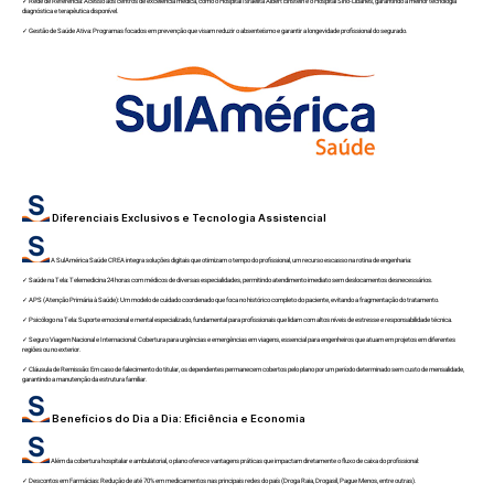
✓ Rede de Referência: Acesso aos centros de excelência médica, como o Hospital Israelita Albert Einstein e o Hospital Sírio-Libanês, garantindo a melhor tecnologia
diagnóstica e terapêutica disponível.
✓ Gestão de Saúde Ativa: Programas focados em prevenção que visam reduzir o absenteísmo e garantir a longevidade profissional do segurado.
Diferenciais Exclusivos e Tecnologia Assistencial
A SulAmérica Saúde CREA integra soluções digitais que otimizam o tempo do profissional, um recurso escasso na rotina de engenharia:
✓ Saúde na Tela: Telemedicina 24 horas com médicos de diversas especialidades, permitindo atendimento imediato sem deslocamentos desnecessários.
✓ APS (Atenção Primária à Saúde): Um modelo de cuidado coordenado que foca no histórico completo do paciente, evitando a fragmentação do tratamento.
✓ Psicólogo na Tela: Suporte emocional e mental especializado, fundamental para profissionais que lidam com altos níveis de estresse e responsabilidade técnica.
✓ Seguro Viagem Nacional e Internacional: Cobertura para urgências e emergências em viagens, essencial para engenheiros que atuam em projetos em diferentes
regiões ou no exterior.
✓ Cláusula de Remissão: Em caso de falecimento do titular, os dependentes permanecem cobertos pelo plano por um período determinado sem custo de mensalidade,
garantindo a manutenção da estrutura familiar.
Benefícios do Dia a Dia: Eficiência e Economia
Além da cobertura hospitalar e ambulatorial, o plano oferece vantagens práticas que impactam diretamente o fluxo de caixa do profissional:
✓ Descontos em Farmácias: Redução de até 70% em medicamentos nas principais redes do país (Droga Raia, Drogasil, Pague Menos, entre outras).