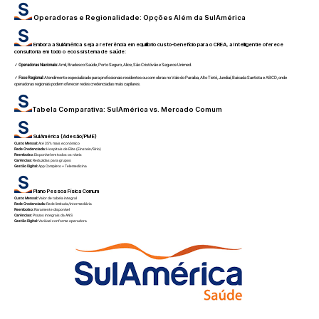
Operadoras e Regionalidade: Opções Além da SulAmérica
Embora a SulAmérica seja a referência em equilíbrio custo-benefício para o CREA, a Intelligentie oferece
consultoria em todo o ecossistema de saúde:
✓
Operadoras Nacionais:
Amil, Bradesco Saúde, Porto Seguro, Alice, São Cristóvão e Seguros Unimed.
✓
Foco Regional:
Atendimento especializado para profissionais residentes ou com obras no Vale do Paraíba, Alto Tietê, Jundiaí, Baixada Santista e ABCD, onde
operadoras regionais podem oferecer redes credenciadas mais capilares.
Tabela Comparativa: SulAmérica vs. Mercado Comum
SulAmérica (Adesão/PME)
Custo Mensal:
Até 35% mais econômico
Rede Credenciada:
Hospitais de Elite (Einstein/Sírio)
Reembolso:
Disponível em todos os níveis
Carências:
Reduzidas para grupos
Gestão Digital:
App Completo + Telemedicina
Plano Pessoa Física Comum
Custo Mensal:
Valor de tabela integral
Rede Credenciada:
Rede limitada/intermediária
Reembolso:
Raramente disponível
Carências:
Prazos integrais da ANS
Gestão Digital:
Variável conforme operadora