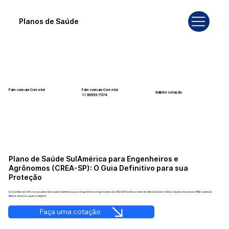
Planos de Saúde
Fale com um Corretor
Fale com um Corretor
Solicite cotação
12 99740-6958
11 99553-7374
Plano de Saúde SulAmérica para Engenheiros e
Agrônomos (CREA-SP): O Guia Definitivo para sua
Proteção
Economize até 40% no seu plano de saúde SulAmérica para Engenheiros e Agrônomos do CREA-SP. Confira a rede de elite (Einstein e Sírio), tabelas de preços PME e adesão
Mútua. Acesse o guia completo!
Faça uma cotação