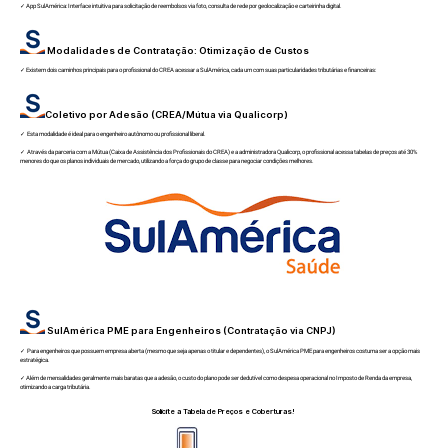
✓ App SulAmérica: Interface intuitiva para solicitação de reembolsos via foto, consulta de rede por geolocalização e carteirinha digital.
Modalidades de Contratação: Otimização de Custos
✓ Existem dois caminhos principais para o profissional do CREA acessar a SulAmérica, cada um com suas particularidades tributárias e financeiras:
Coletivo por Adesão (CREA/Mútua via Qualicorp)
✓ Esta modalidade é ideal para o engenheiro autônomo ou profissional liberal.
✓ Através da parceria com a Mútua (Caixa de Assistência dos Profissionais do CREA) e a administradora Qualicorp, o profissional acessa tabelas de preços até 30%
menores do que os planos individuais de mercado, utilizando a força do grupo de classe para negociar condições melhores.
SulAmérica PME para Engenheiros (Contratação via CNPJ)
✓ Para engenheiros que possuem empresa aberta (mesmo que seja apenas o titular e dependentes), o SulAmérica PME para engenheiros costuma ser a opção mais
estratégica.
✓ Além de mensalidades geralmente mais baratas que a adesão, o custo do plano pode ser dedutível como despesa operacional no Imposto de Renda da empresa,
otimizando a carga tributária.
Solicite a Tabela de Preços e Coberturas!