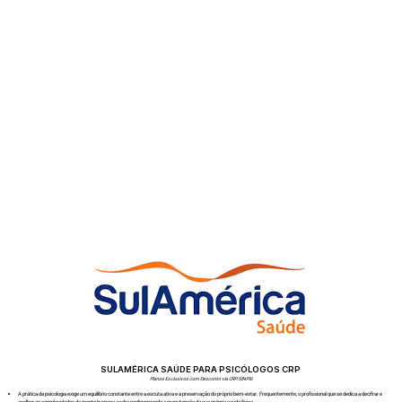
SULAMÉRICA SAÚDE PARA PSICÓLOGOS CRP
Planos Exclusivos com Desconto via CRP/SINPSI
A prática da psicologia exige um equilíbrio constante entre a escuta ativa e a preservação do próprio bem-estar. Frequentemente, o profissional que se dedica a decifrar e
acolher as complexidades da mente humana acaba negligenciando a manutenção da sua própria saúde física.