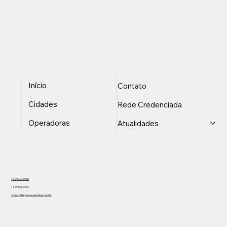
Início
Contato
Cidades
Rede Credenciada
Operadoras
Atualidades
12 99740-6958
11 99553-7374
comercial@unisaudeonline.com.br