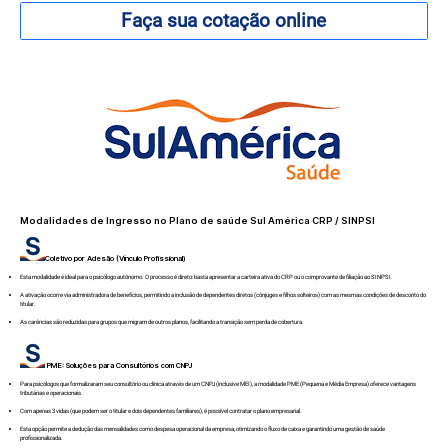
Faça sua cotação online
Modalidades de Ingresso no Plano de saúde Sul América CRP / SINPSI
Coletivo por Adesão (Vínculo Profissional)
Esta modalidade é ideal para o psicólogo autônomo. O processo é direto: basta apresentar a carteira ativa do CRP ou o comprovante de filiação ao SINPSI.
A ativação ocorre via administradora de benefícios, permitindo a inclusão de dependentes diretos (cônjuges e filhos solteiros) com as mesmas condições de desconto do
titular.
As carências são reduzidas para grupos que migram de outros planos, facilitando a transição sem perda de cobertura.
PME: Soluções para Consultórios com CNPJ
Para psicólogos que formalizaram seu consultório ou clínica através de um CNPJ (inclusive MEI), a modalidade PME (Pequena e Média Empresa) oferece vantagens
tributárias e operacionais.
Com apenas 3 vidas (que podem ser o titular e dois dependentes familiares), é possível contratar o plano empresarial.
Esta opção permite a dedução das mensalidades como despesa operacional da empresa, otimizando o fluxo de caixa e garantindo uma gestão de saúde
profissionalizada.