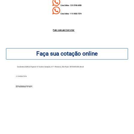
Cote Online - 12 9.9740-6958
Cote Online - 11 9.9553-7374
Fale com um Corretor
12 99740-6958
Faça sua cotação online
Condomino Edifício Flapinal - R. Teodoro Sampaio, 417 - Pinheiros, São Paulo - SP, 05405-000, Brasil
11 9.9553-7374
https://www.crpsp.org/