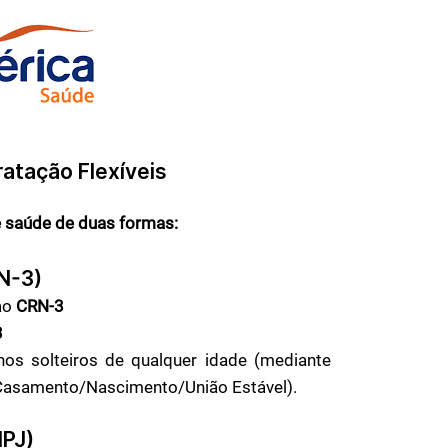
atação Flexíveis
e saúde de duas formas:
RN-3)
ao
CRN-3
3
hos solteiros de qualquer idade (mediante
 Casamento/Nascimento/União Estável).
NPJ)