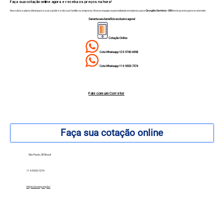
Faça sua cotação online agora e receba os preços na hora!
Descubra o plano ideal para a sua saúde e a da sua família ou empresa. Nossa equipe especializada em planos para
Cirurgião Dentista - CRO
está pronta para te atender.
Garanta seu benefício exclusivo agora!
Cotação Online:
Cote Whatsapp 12 9.9740-6958
Cote Whatsapp 11 9.9553-7374
Fale com um Corretor
12 99740-6958
Faça sua cotação online
São Paulo, SP, Brasil
11 9.9553-7374
https://crosp.org.br/