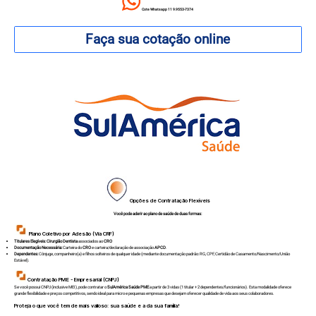
Cote Whatsapp 11 9.9553-7374
Faça sua cotação online
Opções de Contratação Flexíveis
Você pode aderir ao plano de saúde de duas formas:
Plano Coletivo por Adesão (Via CRF)
Titulares Elegíveis:
Cirurgião Dentista
associados ao
CRO
Documentação Necessária:
Carteira do
CRO
e carteira/declaração de associação
APCD
.
Dependentes:
Cônjuge, companheiro(a) e filhos solteiros de qualquer idade (mediante documentação padrão: RG, CPF, Certidão de Casamento/Nascimento/União
Estável).
Contratação PME - Empresarial (CNPJ)
Se você possui CNPJ (inclusive MEI), pode contratar o
SulAmérica Saúde PME
a partir de 3 vidas (1 titular + 2 dependentes/funcionários). Esta modalidade oferece
grande flexibilidade e preços competitivos, sendo ideal para micro e pequenas empresas que desejam oferecer qualidade de vida aos seus colaboradores.
Proteja o que você tem de mais valioso: sua saúde e a da sua família!