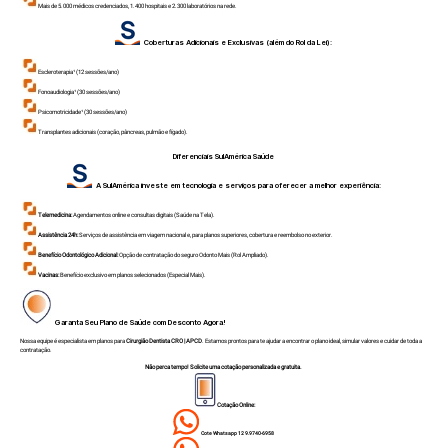
Mais de 5.000 médicos credenciados, 1.400 hospitais e 2.300 laboratórios na rede.
Coberturas Adicionais e Exclusivas (além do Rol da Lei):
Escleroterapia¹ (12 sessões/ano)
Fonoaudiologia¹ (30 sessões/ano)
Psicomotricidade¹ (30 sessões/ano)
Transplantes adicionais (coração, pâncreas, pulmão e fígado).
Diferenciais SulAmérica Saúde
A SulAmérica investe em tecnologia e serviços para oferecer a melhor experiência:
Telemedicina:
Agendamentos online e consultas digitais (Saúde na Tela).
Assistência 24h:
Serviços de assistência em viagem nacional e, para planos superiores, cobertura e reembolso no exterior.
Benefício Odontológico Adicional:
Opção de contratação do seguro Odonto Mais (Rol Ampliado).
Vacinas:
Benefício exclusivo em planos selecionados (Especial Mais).
Garanta Seu Plano de Saúde com Desconto Agora!
Nossa equipe é especialista em planos para
Cirurgião Dentista CRO | APCD
. Estamos prontos para te ajudar a encontrar o plano ideal, simular valores e cuidar de toda a
contratação.
Não perca tempo! Solicite uma cotação personalizada e gratuita.
Cotação Online:
Cote Whatsapp 12 9.9740-6958