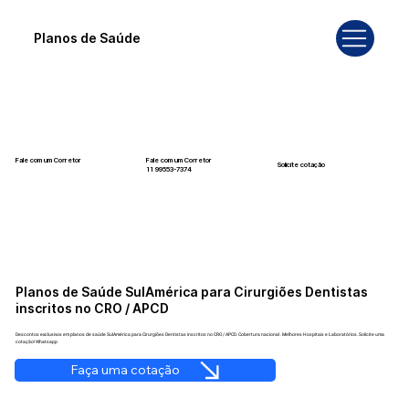
Planos de Saúde
Fale com um Corretor
Fale com um Corretor
Solicite cotação
12 99740-6958
11 99553-7374
Planos de Saúde SulAmérica para Cirurgiões Dentistas
inscritos no CRO / APCD
Descontos exclusivos em planos de saúde SulAmérica para Cirurgiões Dentistas inscritos no CRO / APCD. Cobertura nacional . Melhores Hospitais e Laboratórios. Solicite uma
cotação! Whatsapp
Faça uma cotação