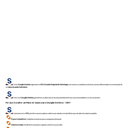
Você,
Cirurgião Dentista
registrado no
CRO (Conselho Regional de Odontologia
), tem acesso a condições exclusivas e preços diferenciados na contratação de
um
plano de saúde SulAmérica
.
Para você
Cirurgião Dentista,
garantimos um plano que se encaixa perfeitamente nas suas necessidades e no seu orçamento.
Por Que Escolher um Plano de Saúde para
Cirurgião Dentista - CRO
?
A parceria com o
CRO
, permite o acesso a planos coletivos por adesão com benefícios que vão além da cobertura padrão:
Preços Competitivos:
Condições exclusivas para a categoria profissional.
Cobertura Ampla:
Atendimento nacional ou regional, conforme sua escolha.