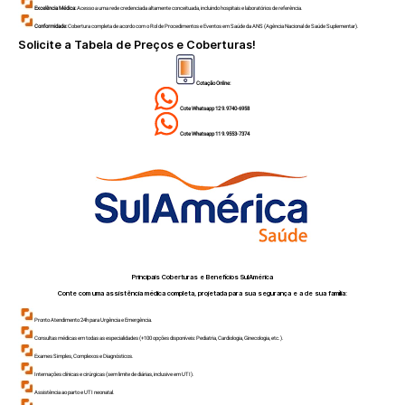
Excelência Médica:
Acesso a uma rede credenciada altamente conceituada, incluindo hospitais e laboratórios de referência.
Conformidade:
Cobertura completa de acordo com o Rol de Procedimentos e Eventos em Saúde da ANS (Agência Nacional de Saúde Suplementar).
Solicite a Tabela de Preços e Coberturas!
Cotação Online:
Cote Whatsapp 12 9.9740-6958
Cote Whatsapp 11 9.9553-7374
Principais Coberturas e Benefícios SulAmérica
Conte com uma assistência médica completa, projetada para sua segurança e a de sua família:
Pronto Atendimento 24h para Urgência e Emergência.
Consultas médicas em todas as especialidades (+100 opções disponíveis: Pediatria, Cardiologia, Ginecologia, etc.).
Exames Simples, Complexos e Diagnósticos.
Internações clínicas e cirúrgicas (sem limite de diárias, inclusive em UTI).
Assistência ao parto e UTI neonatal.