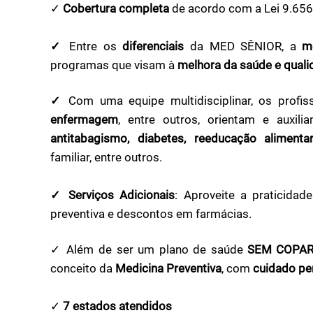
✓
Cobertura completa
de acordo com a Lei 9.65
✓
Entre os
diferenciais
da MED SÊNIOR, a
m
programas que visam à
melhora da saúde e quali
✓
Com uma equipe multidisciplinar, os profi
enfermagem
, entre outros, orientam e auxi
antitabagismo, diabetes, reeducação aliment
familiar, entre outros.
✓ Serviços Adicionais
: Aproveite a praticida
preventiva e descontos em farmácias.
✓ Além de ser um plano de saúde
SEM COPAR
conceito da
Medicina Preventiva
, com
cuidado pe
✓
7 estados atendidos