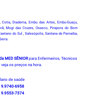
,
Cotia
,
Diadema
,
Embu das Artes
,
Embu-Guaçu,
orã
,
Mogi das Cruzes
,
Osasco
,
Pirapora do Bom
Caetano do Sul
,
Salesópolis
,
Santana de Parnaíba,
Serra
.
e da MED SÊNIOR
para Enfermeiros, Técnicos
 veja os preços na hora.
lano de saúde
2 9.9740-6958
1 9.9553-7374