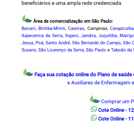
beneficiários e uma ampla rede credenciada.
Área de comercialização em São Paulo:
Barueri
,
Biritiba-Mirim
,
Caieiras,
Campinas,
Carapicuíba
Itapecerica da Serra
,
Itapevi
,
Jandira,
Juquitiba
,
Mairip
Jesus
,
Poá
,
Santo André,
São Bernardo do Campo
,
São 
Suzano
,
São Lourenço da Serra
,
São Paulo
e
Taboão da 
Faça sua cotação online do Plano de saúd
e Auxiliares de Enfermagem e
Comprar um P
Cote Online - 1
Cote Online - 1