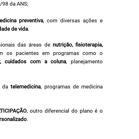
6/98 da ANS;
edicina preventiva
, com diversas ações e
dade de vida
.
ssionais das áreas de
nutrição, fisioterapia,
liam os pacientes em programas como o
ar, cuidados com a coluna
, planejamento
de da
telemedicina
, programas de medicina
TICIPAÇÃO
, outro diferencial do plano é o
rsonalizado
.