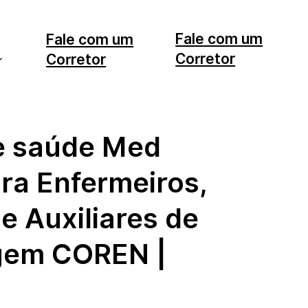
Fale com um
Fale com um
Corretor
Corretor
11 99553-7374
12 99740-6958
e saúde Med
ra Enfermeiros,
e Auxiliares de
gem COREN |