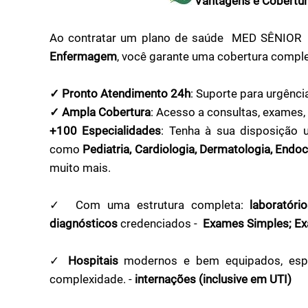
Vantagens e Cobertu
Ao contratar um plano de saúde MED SÊNIOR
Enfermagem
, você garante uma cobertura comple
✓ Pronto Atendimento 24h
: Suporte para urgênc
✓ Ampla Cobertura
: Acesso a consultas, exames
+100 Especialidades
: Tenha à sua disposição 
como
Pediatria, Cardiologia, Dermatologia, Endoc
muito mais.
✓
Com uma estrutura completa:
laboratór
diagnósticos
credenciados -
Exames Simples; Ex
✓
Hospitais
modernos e bem equipados, espe
complexidade. -
internações (inclusive em UTI)