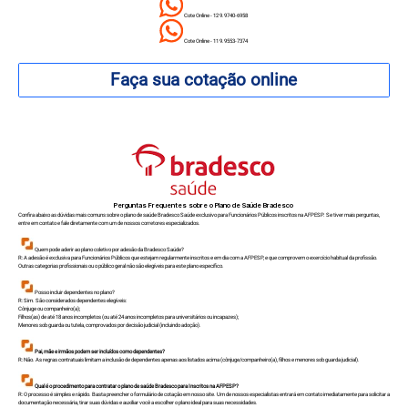
Cote Online - 12 9.9740-6958
Cote Online - 11 9.9553-7374
Faça sua cotação online
Perguntas Frequentes sobre o Plano de Saúde Bradesco
Confira abaixo as dúvidas mais comuns sobre o plano de saúde Bradesco Saúde exclusivo para Funcionários Públicos inscritos na AFPESP. Se tiver mais perguntas,
entre em contato e fale diretamente com um de nossos corretores especializados.
Quem pode aderir ao plano coletivo por adesão da Bradesco Saúde?
R: A adesão é exclusiva para Funcionários Públicos que estejam regularmente inscritos e em dia com a AFPESP, e que comprovem o exercício habitual da profissão.
Outras categorias profissionais ou o público geral não são elegíveis para este plano específico.
Posso incluir dependentes no plano?
R: Sim. São considerados dependentes elegíveis:
Cônjuge ou companheiro(a);
Filhos(as) de até 18 anos incompletos (ou até 24 anos incompletos para universitários ou incapazes);
Menores sob guarda ou tutela, comprovados por decisão judicial (incluindo adoção).
Pai, mãe e irmãos podem ser incluídos como dependentes?
R: Não. As regras contratuais limitam a inclusão de dependentes apenas aos listados acima (cônjuge/companheiro(a), filhos e menores sob guarda judicial).
Qual é o procedimento para contratar o plano de saúde Bradesco para Inscritos na AFPESP?
R: O processo é simples e rápido. Basta preencher o formulário de cotação em nosso site. Um de nossos especialistas entrará em contato imediatamente para solicitar a
documentação necessária, tirar suas dúvidas e auxiliar você a escolher o plano ideal para suas necessidades.