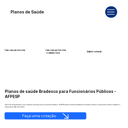
Planos de Saúde
Fale com um Corretor
Fale com um Corretor
Solicite cotação
12 99740-6958
11 99553-7374
Planos de saúde Bradesco para Funcionários Públicos -
AFPESP
Planos de saúde Bradesco em condições especiais para Funcionários Públicos - AFPESP. Cobertura Nacional, Melhores Hospitais, Clínicas e Laboratórios. Planos familiares e
Empresarial - PME. Cote Online.
Faça uma cotação