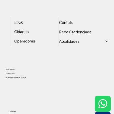
Início
Contato
Cidades
Rede Credenciada
Operadoras
Atualidades
12 99740-6958
11 99553-7374
comercial@unisaudeonline.com.br
WhatsApp