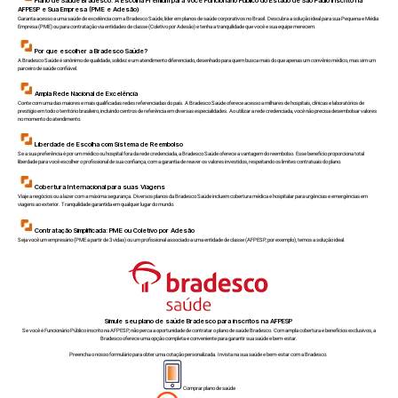
Plano de Saúde Bradesco: A Escolha Premium para Você Funcionário Público do Estado de São Paulo inscrito na
AFPESP e Sua Empresa (PME e Adesão)
Garanta acesso a uma saúde de excelência com a Bradesco Saúde, líder em planos de saúde corporativos no Brasil. Descubra a solução ideal para sua Pequena e Média
Empresa (PME) ou para contratação via entidades de classe (Coletivo por Adesão) e tenha a tranquilidade que você e sua equipe merecem.
Por que escolher a Bradesco Saúde?
A Bradesco Saúde é sinônimo de qualidade, solidez e um atendimento diferenciado, desenhado para quem busca mais do que apenas um convênio médico, mas sim um
parceiro de saúde confiável.
Ampla Rede Nacional de Excelência
Conte com uma das maiores e mais qualificadas redes referenciadas do país. A Bradesco Saúde oferece acesso a milhares de hospitais, clínicas e laboratórios de
prestígio em todo o território brasileiro, incluindo centros de referência em diversas especialidades. Ao utilizar a rede credenciada, você não precisa desembolsar valores
no momento do atendimento.
Liberdade de Escolha com Sistema de Reembolso
Se a sua preferência é por um médico ou hospital fora da rede credenciada, a Bradesco Saúde oferece a vantagem do reembolso. Esse benefício proporciona total
liberdade para você escolher o profissional de sua confiança, com a garantia de reaver os valores investidos, respeitando os limites contratuais do plano.
Cobertura Internacional para suas Viagens
Viaje a negócios ou a lazer com a máxima segurança. Diversos planos da Bradesco Saúde incluem cobertura médica e hospitalar para urgências e emergências em
viagens ao exterior. Tranquilidade garantida em qualquer lugar do mundo.
Contratação Simplificada: PME ou Coletivo por Adesão
Seja você um empresário (PME a partir de 3 vidas) ou um profissional associado a uma entidade de classe (AFPESP, por exemplo), temos a solução ideal.
Simule seu plano de saúde Bradesco para inscritos na AFPESP
Se você é Funcionário Público inscrito na AFPESP, não perca a oportunidade de contratar o plano de saúde Bradesco. Com ampla cobertura e benefícios exclusivos, a
Bradesco oferece uma opção completa e conveniente para garantir sua saúde e bem-estar.
Preencha o nosso formulário para obter uma cotação personalizada. Invista na sua saúde e bem-estar com a Bradesco.
Comprar plano de saúde