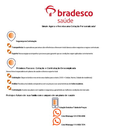
Simule Agora e Receba uma Cotação Personalizada!
Segurança na Contratação:
Transparência:
As operadoras parceiras são referência e oferecem total clareza sobre reajustes e regras contratuais.
Suporte:
Nossa equipe acompanha o processo para garantir que as condições sejam aplicadas corretamente.
Próximos Passos: Cotação e Contratação Descomplicada
Nosso time é especialista em planos de saúde e oferece suporte total:
Solicitação:
Clique no botão e nos envie seus dados para cotato ( DDD + Celular, Nome, Cidade de residência)
Análise:
Receba uma tabela comparativa com os preços e as características de
todos os planos.
Contratação:
Assine seu plano com rapidez e segurança, garantindo as melhores condições do mercado.
Proteja o futuro de sua família com o amparo de um plano de saúde
Cotação Gratuita e Tabela de Preços
Cote Whatsapp 12 9.9740-6958
Cote Whatsapp 11 9.9553-7374