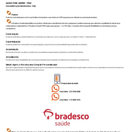
QUEM PODE ADERIR - PME
DOCUMENTAÇÃO NECESSÁRIA - PME
Titulares:
Pode ser contratado para você e sua família e funcionários, caso tenha um CNPJ que possa ser utilizado na contratação do plano
A Bradesco Saúde disponibiliza um produto voltado para o atendimento de micro, pequenas e médias empresas que valorizam a qualidade de vida de seus
colaboradores e dependentes: A Bradesco Saúde PME (seguro para grupos – 2 a 199 vidas). O produto oferece grande flexibilidade na contratação e preços
competitivos.
Contratação
Os planos da Bradesco Saúde podem ser contratados por empresas com 2 ou mais pessoas. (no mínimo 1 titular + 1 dependentes)
Coparticipação
Os planos podem ser contratados com coparticipação, o que faz com a sua mensalidade fique ainda mais econômicos.
Acomodação
Na hora de contratar seu plano, escolha entre acomodação em apartamento (privativo) ou enfermaria (coletivo).
Atendimento
Escolha entre duas modalidades de contratação: Ambulatorial e Hospitalar com Obstetrícia e Hospitalar com Obstetrícia.
Simule Agora e Receba uma Cotação Personalizada!
Descubra o plano Bradesco Saúde perfeito para você ou sua empresa. Preencha nosso formulário de cotação online e um de nossos especialistas entrará em contato em
minutos para apresentar as melhores opções e preços
Comprar plano de saúde
Cote Online - 12 9.9740-6958
Cote Online - 11 9.9553-7374