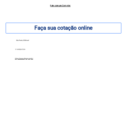
Fale com um Corretor
12 99740-6958
Faça sua cotação online
São Paulo, SP, Brasil
11 9.9553-7374
https://www.afpesp.org.br/