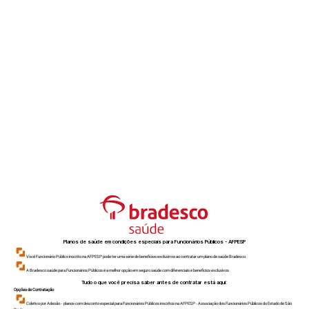
Planos de saúde em condições especiais para Funcionários Públicos - AFPESP
Você Funcionário Público inscrito na AFPESP pode ter uma série de benefícios exclusivos ao contratar um plano de saúde Bradesco.
A Bradesco saúde para Funcionários Públicos é a melhor opção em seguro saúde com diferenciais e benefícios exclusivos
Tudo o que você precisa saber antes de contratar está aqui:
Opções de Contratação
Coletivo por Adesão - planos com desconto especial para Funcionários Públicos inscritos na AFPESP - Associação dos Funcionários Públicos do Estado de São